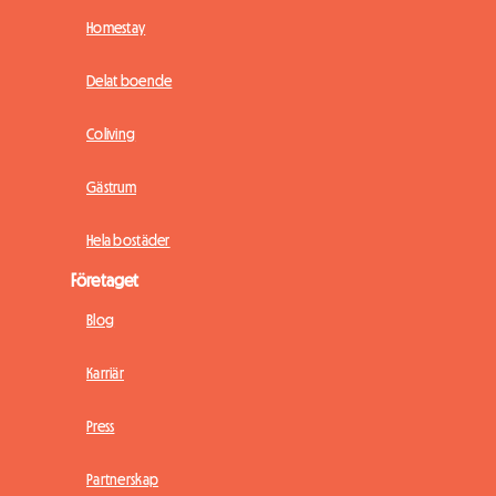
Homestay
Delat boende
Coliving
Gästrum
Hela bostäder
Företaget
Blog
Karriär
Press
Partnerskap