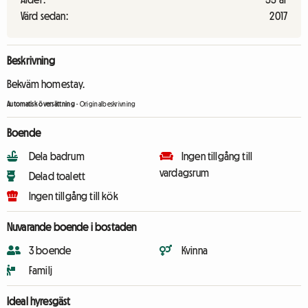
Värd sedan:
2017
Beskrivning
Bekväm homestay.
Automatisk översättning
-
Originalbeskrivning
Boende
Dela badrum
Ingen tillgång till
vardagsrum
Delad toalett
Ingen tillgång till kök
Nuvarande boende i bostaden
3 boende
Kvinna
Familj
Ideal hyresgäst