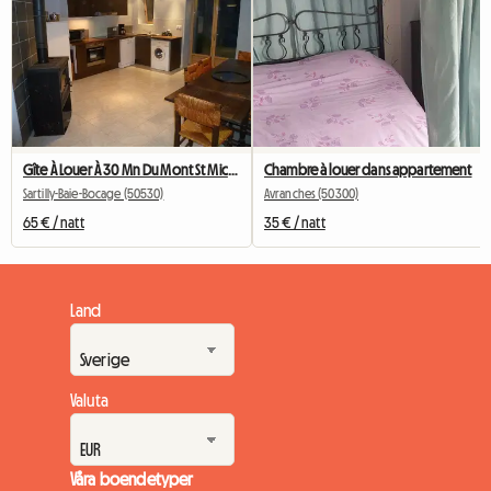
Gîte À Louer À 30 Mn Du Mont St Michel
Chambre à louer dans appartement
Sartilly-Baie-Bocage (50530)
Avranches (50300)
65 € / natt
35 € / natt
Land
Valuta
Våra boendetyper