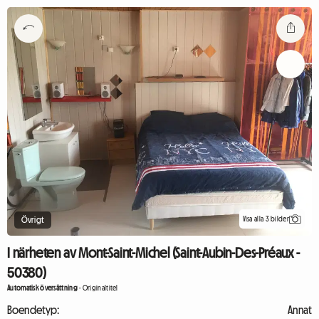
Visa alla 3 bilder
Övrigt
I närheten av Mont-Saint-Michel (Saint-Aubin-Des-Préaux -
50380)
Automatisk översättning
-
Originaltitel
Boendetyp:
Annat