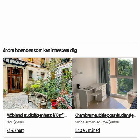
Andra boenden som kan intressera dig
Möblerad studiolägenhet på 10 m² – Paris centrum – lugn och ljus
Chambre meublée pour étudiant(e) à St Germain en Laye
Paris (75018)
Saint-Germain-en-Laye (78100)
23 € / natt
540 € / månad