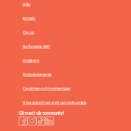
Hjälp
Kontakt
Om oss
Hur fungerar det?
Försäkring
Förtroendecenter
Omdömen och kommentarer
12 bra skäl att hyra ut ett rum via Roomlala
Gå med i vår community!