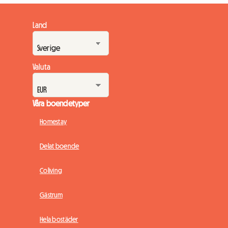
Land
Valuta
Våra boendetyper
Homestay
Delat boende
Coliving
Gästrum
Hela bostäder