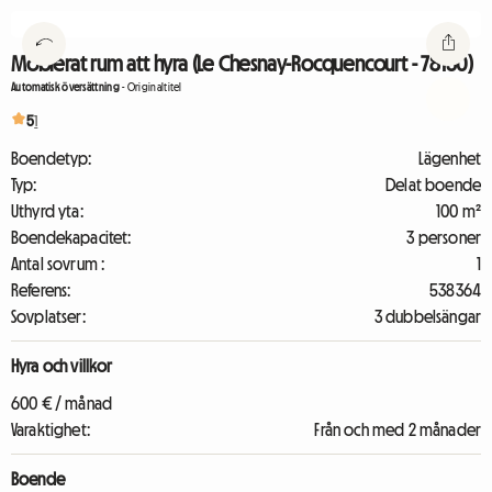
Möblerat rum att hyra (Le Chesnay-Rocquencourt - 78150)
Automatisk översättning
-
Originaltitel
5
1
Boendetyp:
Lägenhet
Typ:
Delat boende
Uthyrd yta:
100 m²
Boendekapacitet:
3 personer
Antal sovrum :
1
Referens:
538364
Sovplatser:
3 dubbelsängar
Hyra och villkor
600 € / månad
Varaktighet:
Från och med 2 månader
Boende