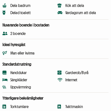
Dela badrum
Kök att dela
Delad toalett
Vardagsrum att dela
Nuvarande boende i bostaden
2 boende
Ideal hyresgäst
Man eller kvinna
Standardutrustning
Handdukar
Garderob/Byrå
Sängkläder
Internet
Uppvärmning
Ytterligare bekvämligheter
Torktumlare
Tvättmaskin