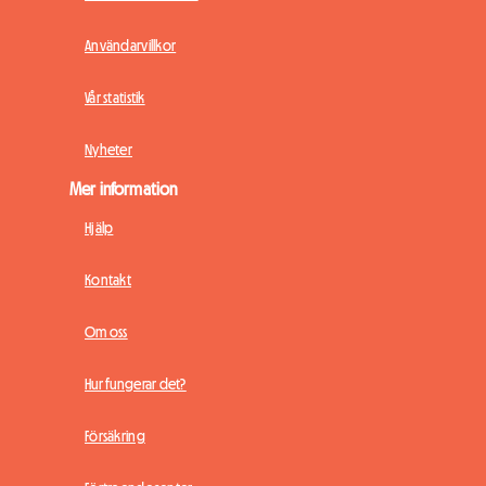
Användarvillkor
Vår statistik
Nyheter
Mer information
Hjälp
Kontakt
Om oss
Hur fungerar det?
Försäkring