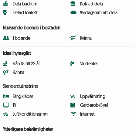
Dela badrum
Kök att dela
Delad toalett
Vardagsrum att dela
Nuvarande boende i bostaden
1 boende
Kvinna
Ideal hyresgäst
Från 18 till 22 år
Studenter
Kvinna
Standardutrustning
Sängkläder
Uppvärmning
TV
Garderob/Byrå
Luftkonditionering
Internet
Ytterligare bekvämligheter