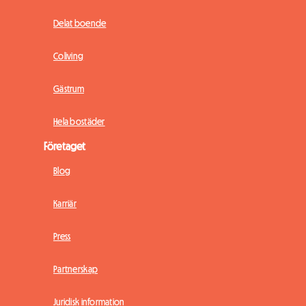
Delat boende
Coliving
Gästrum
Hela bostäder
Företaget
Blog
Karriär
Press
Partnerskap
Juridisk information