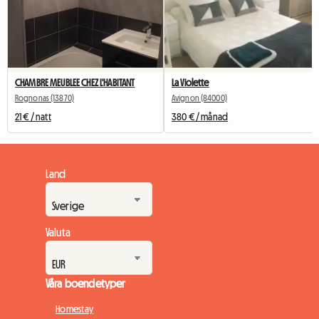
CHAMBRE MEUBLEE CHEZ L'HABITANT
La Violette
Rognonas (13870)
Avignon (84000)
21 € / natt
380 € / månad
Land
Valuta
Våra boendetyper
Homestay