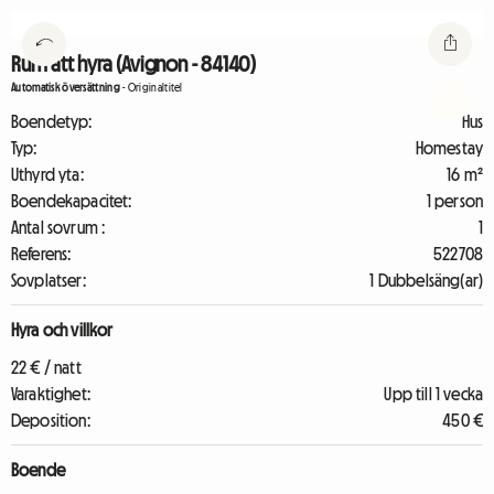
Rum att hyra (Avignon - 84140)
Automatisk översättning
-
Originaltitel
Boendetyp:
Hus
Typ:
Homestay
Uthyrd yta:
16 m²
Boendekapacitet:
1 person
Antal sovrum :
1
Referens:
522708
Sovplatser:
1 Dubbelsäng(ar)
Hyra och villkor
22 € / natt
Varaktighet:
Upp till 1 vecka
Deposition:
450 €
Boende