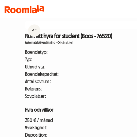
Rum att hyra för student (Boos - 76520)
Automatisk översättning
-
Originaltitel
Boendetyp:
Typ:
Uthyrd yta:
Boendekapacitet:
Antal sovrum :
Referens:
Sovplatser:
Hyra och villkor
350 € / månad
Varaktighet:
Deposition: