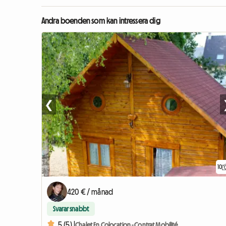
Andra boenden som kan intressera dig
❮
10
420 € / månad
Svarar snabbt
5 (5) |
Chalet En Colocation - Contrat Mobilité