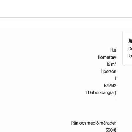
A
De
Hus
fo
Homestay
16 m²
1 person
1
539612
1 Dubbelsäng(ar)
Från och med 6 månader
350 €