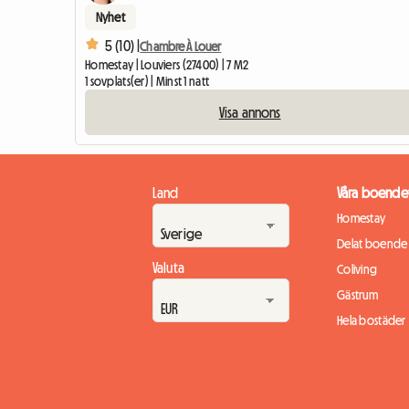
Nyhet
5 (10) |
Chambre À Louer
Homestay | Louviers (27400) | 7 M2
1 sovplats(er) | Minst 1 natt
Visa annons
Land
Våra boende
Homestay
Delat boende
Valuta
Coliving
Gästrum
Hela bostäder