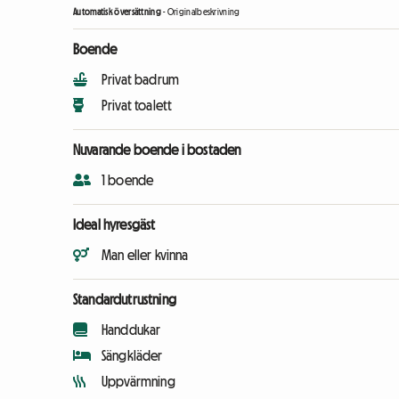
Automatisk översättning
-
Originalbeskrivning
Boende
Privat badrum
Privat toalett
Nuvarande boende i bostaden
1 boende
Ideal hyresgäst
Man eller kvinna
Standardutrustning
Handdukar
Sängkläder
Uppvärmning