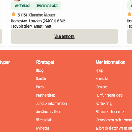
Verifierad
Svarar snabbt
5 (13) |
Chambre À Louer
Homestay | Louviers (27400) | 8 M2
Hom
1 sovplats(er) | Minst 1 natt
1 s
Visa annons
typer
Företaget
Mer information
Blog
Hjälp
Karriär
Kontakt
Press
Om oss
Partnerskap
Hur fungerar det?
Juridisk information
Försäkring
Användarvillkor
Förtroendecenter
Vår statistik
Omdömen och komme
Nyheter
12 bra skäl att hyra ut et