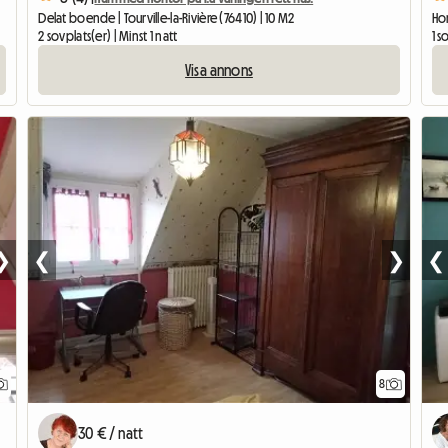
Delat boende | Tourville-la-Rivière (76410) | 10 M2
Hom
2 sovplats(er) | Minst 1 natt
1 s
Visa annons
❯
❮
❯
❮
8
30 € / natt