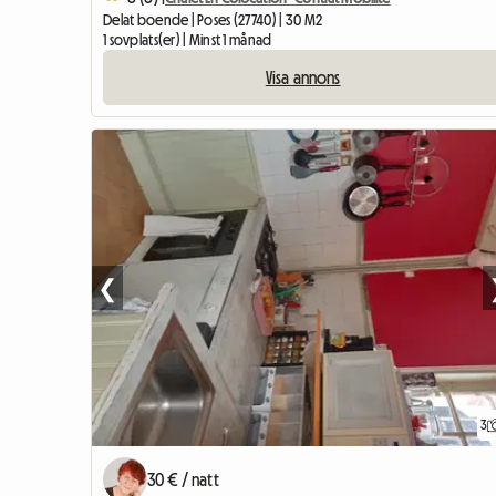
Delat boende | Poses (27740) | 30 M2
1 sovplats(er) | Minst 1 månad
Visa annons
❮
3
30 € / natt