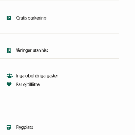
Gratis parkering
Våningar utan hiss
Inga obehöriga gäster
Par ej tillåtna
Flygplats