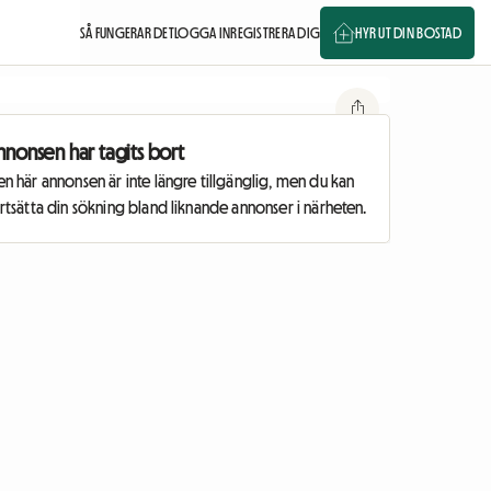
SÅ FUNGERAR DET
LOGGA IN
REGISTRERA DIG
HYR UT DIN BOSTAD
nnonsen har tagits bort
n här annonsen är inte längre tillgänglig, men du kan
rtsätta din sökning bland liknande annonser i närheten.