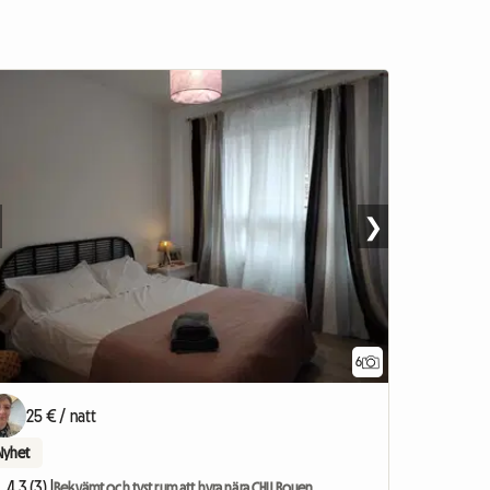
❯
6
25 € / natt
Nyhet
4.3 (3) |
Bekvämt och tyst rum att hyra nära CHU Rouen