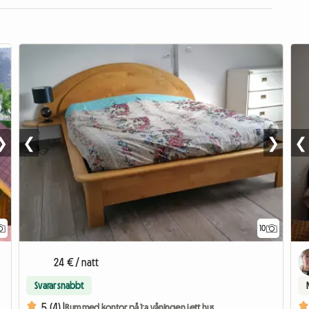
❯
❮
❯
❮
10
24 € / natt
Svarar snabbt
5 (4) |
Rum med kontor på 1:a våningen i ett hus.