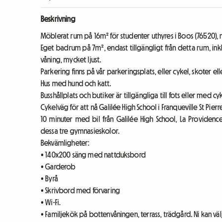
Beskrivning
Möblerat rum på 16m² för studenter uthyres i Boos (76520), nä
Eget badrum på 7m², endast tillgängligt från detta rum, ink
våning, mycket ljust.
Parkering finns på vår parkeringsplats, eller cykel, skoter el
Hus med hund och katt.
Busshållplats och butiker är tillgängliga till fots eller med cyk
Cykelväg för att nå Galilée High School i Franqueville St Pierr
10 minuter med bil från Galilée High School, La Providence
dessa tre gymnasieskolor.
Bekvämligheter:
• 140x200 säng med nattduksbord
• Garderob
• Byrå
• Skrivbord med förvaring
• Wi-Fi.
• Familjekök på bottenvåningen, terrass, trädgård. Ni kan välj