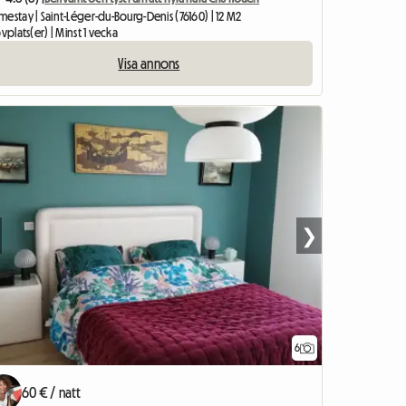
estay | Saint-Léger-du-Bourg-Denis (76160) | 12 M2
ovplats(er) | Minst 1 vecka
Visa annons
❯
6
Visa annons
60 € / natt