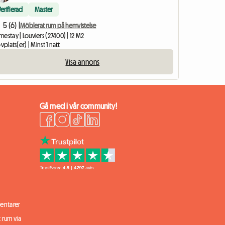
Verifierad
Master
5 (6) |
Möblerat rum på hemvistelse
estay | Louviers (27400) | 12 M2
ovplats(er) | Minst 1 natt
Visa annons
Gå med i vår community!
ntarer
t rum via