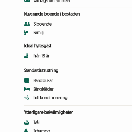
Vardagsrum att dela
Nuvarande boende i bostaden
3 boende
Familj
Ideal hyresgäst
Från 18 år
Standardutrustning
Handdukar
Sängkläder
Luftkonditionering
Ytterligare bekvämligheter
Tvål
Schampo