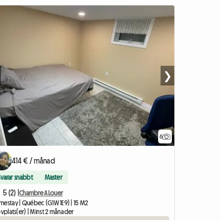
❯
6
414 € / månad
Svarar snabbt
Master
5 (2) |
Chambre A Louer
mestay | Québec (G1W 1E9) | 15 M2
ovplats(er) | Minst 2 månader