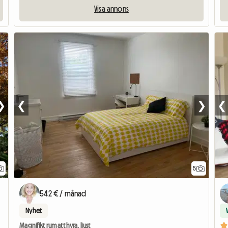
Visa annons
❯
❮
❯
❮
5
542 € / månad
Nyhet
Magnifikt rum att hyra, ljust