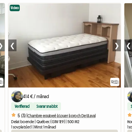
Video
❯
❮
❯
❮
12
414 € / månad
Verifierad
Svarar snabbt
5 (3) |
Chambre equipeé à Louer à proch De ULaval
Delat boende | Québec (G1W 1E9) | 500 M2
Ho
1 sovplats(er) | Minst 1 månad
1 s