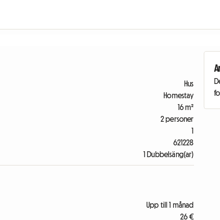
A
De
Hus
fo
Homestay
16 m²
2 personer
1
621228
1 Dubbelsäng(ar)
Upp till 1 månad
26 €