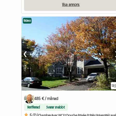
Visa annons
Video
❮
13
485 € / månad
Verifierad
Svarar snabbt
5 (7) |
Chambre Avec WC Et Douche Privée Et Près Université Laval