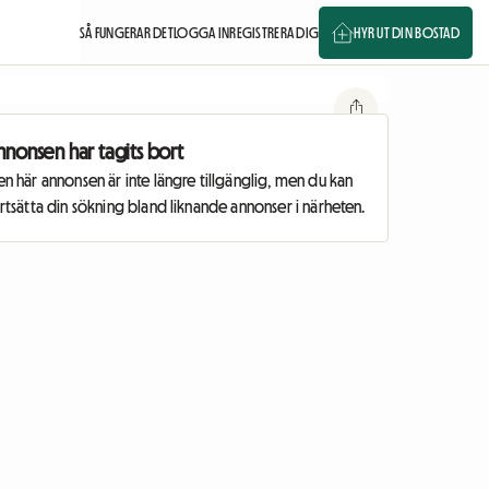
SÅ FUNGERAR DET
LOGGA IN
REGISTRERA DIG
HYR UT DIN BOSTAD
nnonsen har tagits bort
n här annonsen är inte längre tillgänglig, men du kan
rtsätta din sökning bland liknande annonser i närheten.