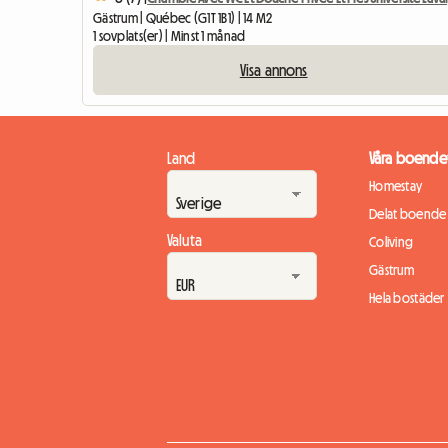
Gästrum | Québec (G1T 1B1) | 14 M2
1 sovplats(er) | Minst 1 månad
Visa annons
Land
Våra boende
Homestay
Delat boende
Valuta
Coliving
Gästrum
Hela bostäder