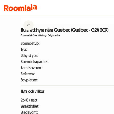
Rum att hyra nära Quebec (Québec - G2A 3C9)
Automatisk översättning
-
Originaltitel
Boendetyp:
Typ:
Uthyrd yta:
Boendekapacitet:
Antal sovrum :
Referens:
Sovplatser:
Hyra och villkor
26 € / natt
Varaktighet:
Städavgift: