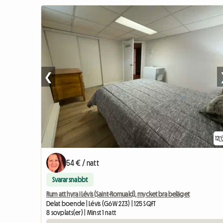
❮
12
54 € / natt
Svarar snabbt
Rum att hyra i Lévis (Saint-Romuald), mycket bra beläget
Delat boende | Lévis (G6W 2Z3) | 125 SQFT
8 sovplats(er) | Minst 1 natt