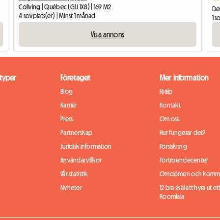
Coliving | Québec (G1J 1X8) | 169 M2
Del
4 sovplats(er) | Minst 1 månad
1 s
Visa annons
typer
Företaget
Mer information
Blog
Hjälp
Karriär
Kontakt
Press
Om oss
Partnerskap
Hur fungerar det?
Juridisk information
Försäkring
Användarvillkor
Förtroendecenter
Vår statistik
Omdömen och komme
Nyheter
12 bra skäl att hyra ut et
Roomlala