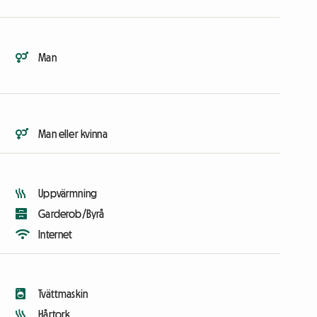
Man
Man eller kvinna
Uppvärmning
Garderob/Byrå
Internet
Tvättmaskin
Hårtork