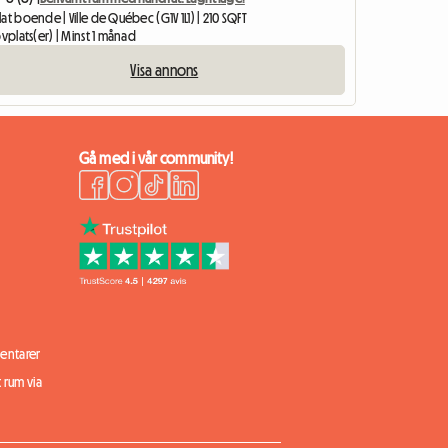
at boende | Ville de Québec (G1V 1L1) | 210 SQFT
ovplats(er) | Minst 1 månad
Visa annons
Gå med i vår community!
ntarer
t rum via