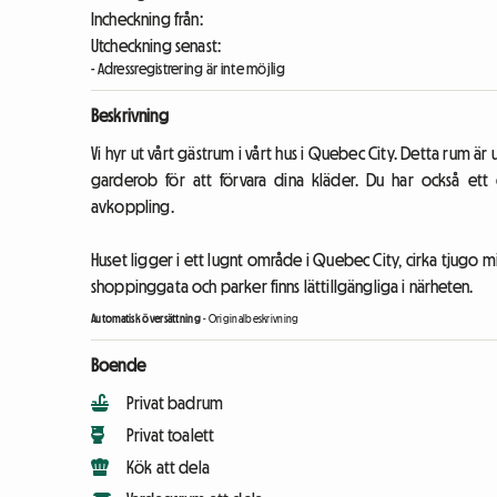
Incheckning från:
Utcheckning senast:
- Adressregistrering är inte möjlig
Beskrivning
Vi hyr ut vårt gästrum i vårt hus i Quebec City. Detta rum ä
garderob för att förvara dina kläder. Du har också et
avkoppling.
Huset ligger i ett lugnt område i Quebec City, cirka tjugo mi
shoppinggata och parker finns lättillgängliga i närheten.
Automatisk översättning
-
Originalbeskrivning
Boende
Privat badrum
Privat toalett
Kök att dela