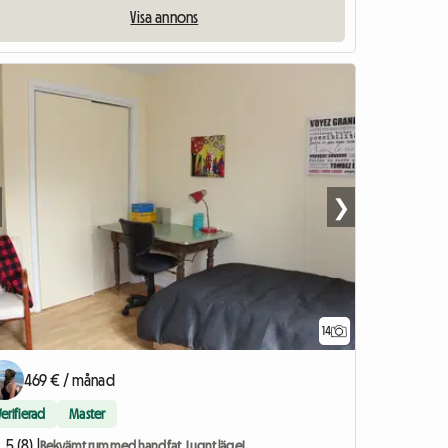
Visa annons
❯
14
469 € / månad
Verifierad
Master
5 (8) |
Bekvämt rum med handfat. Lugnt läge!