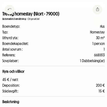
Trevlig homestay (Niort - 79000)
Automatisk översättning
-
Originaltitel
Boendetyp:
Hus
Typ:
Homestay
Uthyrd yta:
30 m²
Boendekapacitet:
1 person
Antal sovrum :
1
Referens:
668813
Sovplatser:
1 Dubbelsäng(ar)
Hyra och villkor
45 € / natt
Deposition:
200 €
Städavgift:
15 €
Beskrivning