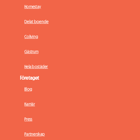
Homestay
Delat boende
Coliving
Gästrum
Hela bostäder
Företaget
Blog
Karriär
Press
Partnerskap