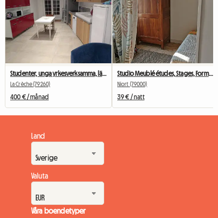
Studenter, unga yrkesverksamma, lärlingar, militär personal, konsulter.
Studio Meublé études, Stages, Formations, Teletravail
La Crèche (79260)
Niort (79000)
400 € / månad
39 € / natt
Land
Valuta
Våra boendetyper