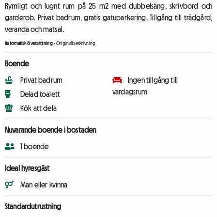
Rymligt och lugnt rum på 25 m2 med dubbelsäng, skrivbord och
garderob. Privat badrum, gratis gatuparkering. Tillgång till trädgård,
veranda och matsal.
Automatisk översättning
-
Originalbeskrivning
Boende
Privat badrum
Ingen tillgång till
vardagsrum
Delad toalett
Kök att dela
Nuvarande boende i bostaden
1 boende
Ideal hyresgäst
Man eller kvinna
Standardutrustning