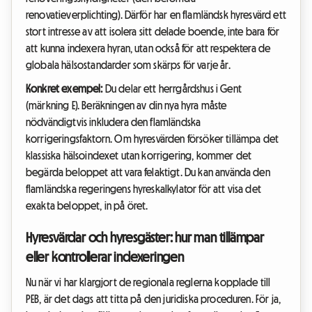
renovatieverplichting). Därför har en flamländsk hyresvärd ett
stort intresse av att isolera sitt delade boende, inte bara för
att kunna indexera hyran, utan också för att respektera de
globala hälsostandarder som skärps för varje år.
Konkret exempel:
Du delar ett herrgårdshus i Gent
(märkning E). Beräkningen av din nya hyra måste
nödvändigtvis inkludera den flamländska
korrigeringsfaktorn. Om hyresvärden försöker tillämpa det
klassiska hälsoindexet utan korrigering, kommer det
begärda beloppet att vara felaktigt. Du kan använda den
flamländska regeringens hyreskalkylator för att visa det
exakta beloppet, in på öret.
Hyresvärdar och hyresgäster: hur man tillämpar
eller kontrollerar indexeringen
Nu när vi har klargjort de regionala reglerna kopplade till
PEB, är det dags att titta på den juridiska proceduren. För ja,