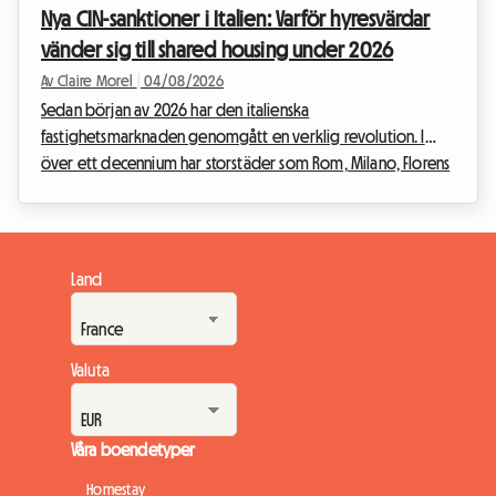
Nya CIN-sanktioner i Italien: Varför hyresvärdar
andra ibland kan väcka frågor eller till och ...
vänder sig till shared housing under 2026
Av Claire Morel
|
04/08/2026
Sedan början av 2026 har den italienska
fastighetsmarknaden genomgått en verklig revolution. I
över ett decennium har storstäder som Rom, Milano, Florens
och Bologna översvämmats av en frenesi av
turistuthyrningar. Men inför den akuta bostadskrisen och
behovet av att reglera en sektor som blivit utom kontroll har
den italienska regeringen beslutat att agera bestämt.
Land
Införandet av drastiska nya bestämmelser vänder upp och
ner på fastighetsinvesterarnas vanor.Den strikta
tillämpningen av CIN Itali...
Valuta
Våra boendetyper
Homestay