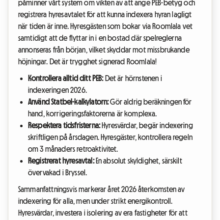
påminner vårt system om vikten av att ange PEB-betyg och
registrera hyresavtalet för att kunna indexera hyran lagligt
när tiden är inne. Hyresgästen som bokar via Roomlala vet
samtidigt att de flyttar in i en bostad där spelreglerna
annonseras från början, vilket skyddar mot missbrukande
höjningar. Det är trygghet signerad Roomlala!
Kontrollera alltid ditt PEB:
Det är hörnstenen i
indexeringen 2026.
Använd Statbel-kalkylatorn:
Gör aldrig beräkningen för
hand, korrigeringsfaktorerna är komplexa.
Respektera tidsfristerna:
Hyresvärdar, begär indexering
skriftligen på årsdagen. Hyresgäster, kontrollera regeln
om 3 månaders retroaktivitet.
Registrerat hyresavtal:
En absolut skyldighet, särskilt
övervakad i Bryssel.
Sammanfattningsvis markerar året 2026 återkomsten av
indexering för alla, men under strikt energikontroll.
Hyresvärdar, investera i isolering av era fastigheter för att