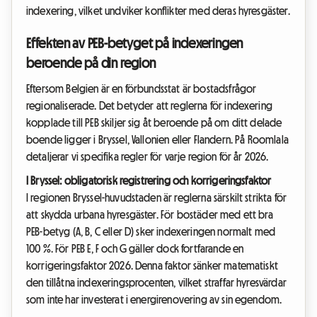
indexering, vilket undviker konflikter med deras hyresgäster.
Effekten av PEB-betyget på indexeringen
beroende på din region
Eftersom Belgien är en förbundsstat är bostadsfrågor
regionaliserade. Det betyder att reglerna för indexering
kopplade till PEB skiljer sig åt beroende på om ditt delade
boende ligger i Bryssel, Vallonien eller Flandern. På Roomlala
detaljerar vi specifika regler för varje region för år 2026.
I Bryssel: obligatorisk registrering och korrigeringsfaktor
I regionen Bryssel-huvudstaden är reglerna särskilt strikta för
att skydda urbana hyresgäster. För bostäder med ett bra
PEB-betyg (A, B, C eller D) sker indexeringen normalt med
100 %. För PEB E, F och G gäller dock fortfarande en
korrigeringsfaktor 2026. Denna faktor sänker matematiskt
den tillåtna indexeringsprocenten, vilket straffar hyresvärdar
som inte har investerat i energirenovering av sin egendom.