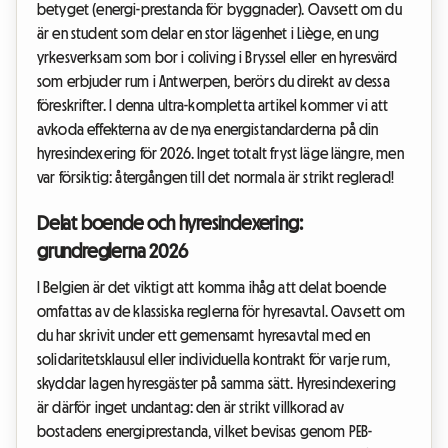
betyget (energi-prestanda för byggnader). Oavsett om du
är en student som delar en stor lägenhet i Liège, en ung
yrkesverksam som bor i coliving i Bryssel eller en hyresvärd
som erbjuder rum i Antwerpen, berörs du direkt av dessa
föreskrifter. I denna ultra-kompletta artikel kommer vi att
avkoda effekterna av de nya energistandarderna på din
hyresindexering för 2026. Inget totalt fryst läge längre, men
var försiktig: återgången till det normala är strikt reglerad!
Delat boende och hyresindexering:
grundreglerna 2026
I Belgien är det viktigt att komma ihåg att delat boende
omfattas av de klassiska reglerna för hyresavtal. Oavsett om
du har skrivit under ett gemensamt hyresavtal med en
solidaritetsklausul eller individuella kontrakt för varje rum,
skyddar lagen hyresgäster på samma sätt. Hyresindexering
är därför inget undantag: den är strikt villkorad av
bostadens energiprestanda, vilket bevisas genom PEB-