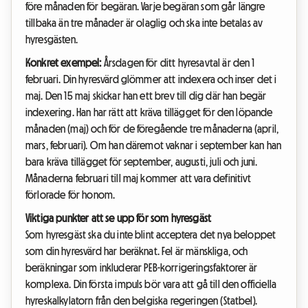
före månaden för begäran. Varje begäran som går längre
tillbaka än tre månader är olaglig och ska inte betalas av
hyresgästen.
Konkret exempel:
Årsdagen för ditt hyresavtal är den 1
februari. Din hyresvärd glömmer att indexera och inser det i
maj. Den 15 maj skickar han ett brev till dig där han begär
indexering. Han har rätt att kräva tillägget för den löpande
månaden (maj) och för de föregående tre månaderna (april,
mars, februari). Om han däremot vaknar i september kan han
bara kräva tillägget för september, augusti, juli och juni.
Månaderna februari till maj kommer att vara definitivt
förlorade för honom.
Viktiga punkter att se upp för som hyresgäst
Som hyresgäst ska du inte blint acceptera det nya beloppet
som din hyresvärd har beräknat. Fel är mänskliga, och
beräkningar som inkluderar PEB-korrigeringsfaktorer är
komplexa. Din första impuls bör vara att gå till den officiella
hyreskalkylatorn från den belgiska regeringen (Statbel).