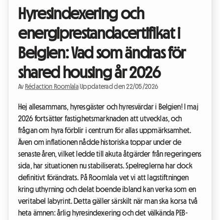
Hyresindexering och
energiprestandacertifikat i
Belgien: Vad som ändras för
shared housing år 2026
Av
Rédaction Roomlala
|
Uppdaterad den 22/05/2026
Hej allesammans, hyresgäster och hyresvärdar i Belgien! I maj
2026 fortsätter fastighetsmarknaden att utvecklas, och
frågan om hyra förblir i centrum för allas uppmärksamhet.
Även om inflationen nådde historiska toppar under de
senaste åren, vilket ledde till akuta åtgärder från regeringens
sida, har situationen nu stabiliserats. Spelreglerna har dock
definitivt förändrats. På Roomlala vet vi att lagstiftningen
kring uthyrning och delat boende ibland kan verka som en
veritabel labyrint. Detta gäller särskilt när man ska korsa två
heta ämnen: årlig hyresindexering och det välkända PEB-