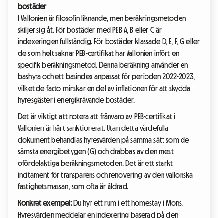
bostäder
I Vallonien är filosofin liknande, men beräkningsmetoden
skiljer sig åt. För bostäder med PEB A, B eller C är
indexeringen fullständig. För bostäder klassade D, E, F, G eller
de som helt saknar PEB-certifikat har Vallonien infört en
specifik beräkningsmetod. Denna beräkning använder en
bashyra och ett basindex anpassat för perioden 2022-2023,
vilket de facto minskar en del av inflationen för att skydda
hyresgäster i energikrävande bostäder.
Det är viktigt att notera att frånvaro av PEB-certifikat i
Vallonien är hårt sanktionerat. Utan detta värdefulla
dokument behandlas hyresvärden på samma sätt som de
sämsta energibetygen (G) och drabbas av den mest
ofördelaktiga beräkningsmetoden. Det är ett starkt
incitament för transparens och renovering av den vallonska
fastighetsmassan, som ofta är åldrad.
Konkret exempel:
Du hyr ett rum i ett homestay i Mons.
Hyresvärden meddelar en indexering baserad på den