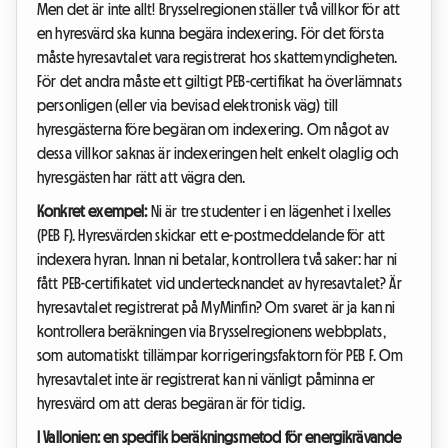
Men det är inte allt! Brysselregionen ställer två villkor för att
en hyresvärd ska kunna begära indexering. För det första
måste hyresavtalet vara registrerat hos skattemyndigheten.
För det andra måste ett giltigt PEB-certifikat ha överlämnats
personligen (eller via bevisad elektronisk väg) till
hyresgästerna före begäran om indexering. Om något av
dessa villkor saknas är indexeringen helt enkelt olaglig och
hyresgästen har rätt att vägra den.
Konkret exempel:
Ni är tre studenter i en lägenhet i Ixelles
(PEB F). Hyresvärden skickar ett e-postmeddelande för att
indexera hyran. Innan ni betalar, kontrollera två saker: har ni
fått PEB-certifikatet vid undertecknandet av hyresavtalet? Är
hyresavtalet registrerat på MyMinfin? Om svaret är ja kan ni
kontrollera beräkningen via Brysselregionens webbplats,
som automatiskt tillämpar korrigeringsfaktorn för PEB F. Om
hyresavtalet inte är registrerat kan ni vänligt påminna er
hyresvärd om att deras begäran är för tidig.
I Vallonien: en specifik beräkningsmetod för energikrävande