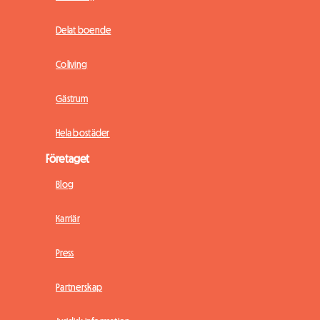
Delat boende
Coliving
Gästrum
Hela bostäder
Företaget
Blog
Karriär
Press
Partnerskap