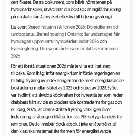
certifikatet. Detta dokument, som blivit hörnstenen på
hyresmarknaden, utvärderar din bostads energiförbrukning
på en skala från A (mycket effektiv) till G (energisalong).
Läs även:
Shared housing i Vallonien 2026: Domiciliering och
sambostatus
,
Shared housing i Ontario: Hur undantaget från
hyreslagen uppmuntrar hyresvärdar under 2026
och
Hyresreglering: De nya områden som omfattas sommaren
2026
För att förstå situationen 2026 måste vi ta ett litet steg
tillbaka. Kom ihåg: inför energikrisen införde regeringen en
tillfällig frysning av indexeringen för de mest energikrävande
bostäderna mellan slutet av 2022 och slutet av 2023. Syftet
var tydligt: att skydda köpkraften hos hyresgäster som redan
drabbats hårt av de exploderande kostnaderna för gas och
el. Idag, 2026, är denna strikta frysning verkligen över.
Indexering är återigen tillåten för alla PEB-betyg i landets tre
regioner. Detta innebär dock absolut inte en återgång till
den klassiska matematiska formeln för energikrävande