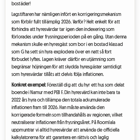
bostäder!
Lagstiftaren har nämligen infört en korrigeringsmekanism
som förblir fullt tillämplig 2026. Varför? Helt enkelt för att
förhindra att hyresvärdar tar igen den indexering som
förlorades under frysningsperioden på en gång. Utan denna
mekanism skulle en hyresgäst som bor i en bostad klassad
som G ha sett sin hyra explodera över en natt så fort
förbudet lyftes. Lagen kräver därför en utjämning som
begränsar höjningen för att skydda hyresgäster samtidigt
som hyresvärdar tillåts att delvis följa inflationen.
Konkret exempel:
Föreställ dig att du hyr ett hus som delat
boende i Namur med PEB F. Din hyresvärd kan inte bara ta
2022 års hyra och tillämpa den totala ackumulerade
inflationen fram till 2026. Han måste använda den
korrigerade formeln som tillhandahålls av regionen, vilket
neutraliserar inflationen från frysningsåret. På Roomlala
uppmuntrar vi alltid hyresvärdar att använda de officiella
kalkylatorerna för att garantera en rättvis och laglig