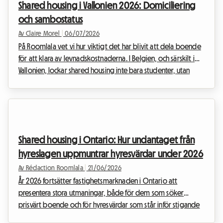
Shared housing i Vallonien 2026: Domiciliering
och sambostatus
Av Claire Morel
|
06/07/2026
På Roomlala vet vi hur viktigt det har blivit att dela boende
för att klara av levnadskostnaderna. I Belgien, och särskilt i
Vallonien, lockar shared housing inte bara studenter, utan
även allt fler unga yrkesverksamma och personer i
livsförändring. Shared housing i Vallonien 2026 innebär dock
stora utmaningar, särskilt när det gäller administrativa och
juridiska frågor. I centrum för debatterna står den komplexa
frågan om folkbokföring (domiciliation) och dess direkta
Shared housing i Ontario: Hur undantaget från
inverkan på hyresgästernas...
hyreslagen uppmuntrar hyresvärdar under 2026
Av Rédaction Roomlala
|
21/06/2026
År 2026 fortsätter fastighetsmarknaden i Ontario att
presentera stora utmaningar, både för dem som söker
prisvärt boende och för hyresvärdar som står inför stigande
levnadskostnader och räntor. Inför denna situation tvekar