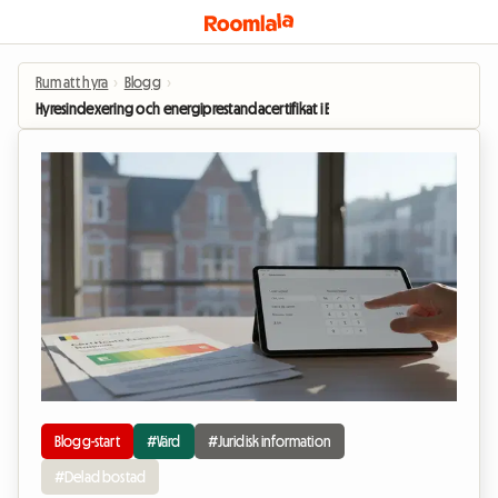
Rum att hyra
›
Blogg
›
Hyresindexering och energiprestandacertifikat i Belgien: Vad som ändras för 
Blogg-start
#Värd
#Juridisk information
#Delad bostad