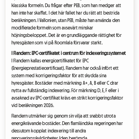
klassiska formeln. Du frågar efter PEB, som han medger att
han inte har skaffat. I det här fallet har du rätt att bestrida
beräkningen. I Vallonien, utan PEB, måste han använda den
modifierade formeln som avsevärt minskar
höjningsbeloppet. Det är en grundläggande rättighet för
hyresgästen som vi på Roomlala försvarar starkt.
I Flandern: EPC-certifikatet i centrum för indexeringssystemet
I Flandern kallas energicertifikatet för EPC
(Energieprestatiecertificaat). Flandern har också infört ett
system med korrigeringsfaktor för att skydda sina
hyresgäster. Bostäder med märkning A+, A, B eller C drar
nytta av fullständig indexering. För märkning D, E, F eller i
avsaknad av EPC-certifikat krävs en strikt korrigeringsfaktor
vid beräkningen 2026.
Flandern utmärker sig genom sin vilja att snabbt utrota
energikrävande bostäder. Den flamländska regeringen har
dessutom kopplat indexering till andra
renoveringsskyldigheter (den berömda