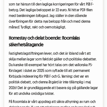
som tar hänsyn till den lagliga korrigeringen för vårt PEB F-
betyg. Det lagliga beloppet är 22 euro. Ni hittar PDF-filen
med beräkningen bifogad. Jag ställer in den stående
överföringen för detta nya belopp från och med denna
månad.' Tydligt, rakt och oemotsägligt.
Homestay och delat boende: Roomlalas
säkerhetsåtagande
Fastighetslagstiftningen lever, och det är ibland svårt att
skilja mellan lagar som faktiskt gäller och politiska debatter.
Du kanske till exempel har hört talas om det vallonska PS-
förslaget i slutet av 2025 som syftade till att permanent
förbjuda indexering för PEB F och G. Varning: det var en
politisk debatt, och denna åtgärd är inte tillämplig i maj
2026! Det är grundläggande att basera sig på gällande lagar
för att undvika onödiga tvister.
På Roomlala är vårt uppdrag att säkra uthyrning av rum och