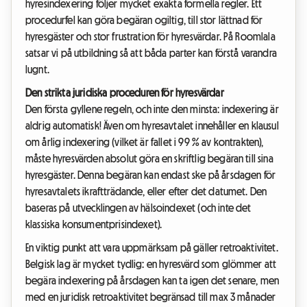
hyresindexering följer mycket exakta formella regler. Ett
procedurfel kan göra begäran ogiltig, till stor lättnad för
hyresgäster och stor frustration för hyresvärdar. På Roomlala
satsar vi på utbildning så att båda parter kan förstå varandra
lugnt.
Den strikta juridiska proceduren för hyresvärdar
Den första gyllene regeln, och inte den minsta: indexering är
aldrig automatisk! Även om hyresavtalet innehåller en klausul
om årlig indexering (vilket är fallet i 99 % av kontrakten),
måste hyresvärden absolut göra en skriftlig begäran till sina
hyresgäster. Denna begäran kan endast ske på årsdagen för
hyresavtalets ikraftträdande, eller efter det datumet. Den
baseras på utvecklingen av hälsoindexet (och inte det
klassiska konsumentprisindexet).
En viktig punkt att vara uppmärksam på gäller retroaktivitet.
Belgisk lag är mycket tydlig: en hyresvärd som glömmer att
begära indexering på årsdagen kan ta igen det senare, men
med en juridisk retroaktivitet begränsad till max 3 månader