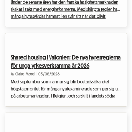
Under de senaste åren har den franska fastighetsmarknaden
skakat i takt med energireformerna. Med skärpta regler har
många hyresvärdar hamnat i en svår sits när det blivit
omöjligt att hyra ut sin bostad. På Roomlala stöttar vi
dagligen hyresvärdar som letar efter pålitliga och lagliga
lösningar för att fortsätta generera inkomster. Förbudet mot
att hyra ut energislukande bostäder 2026 sätter fortsatt stor
press på hyresvärdar av hela bostäder. Det finns dock ett
Shared housing i Vallonien: De nya hyresreglerna
särskilt intressant och helt lag...
för unga yrkesverksamma år 2026
Av Claire Morel
|
05/08/2026
Med september som närmar sig blir bostadssökandet
högsta prioritet för många nyutexaminerade som ger sig ut
på arbetsmarknaden. I Belgien, och särskilt i landets södra
delar, anpassar sig fastighetsmarknaden till dessa nya
livsstilar. Hyresavtalet för delat boende (colocation) i
Vallonien 2026 står i centrum för alla diskussioner, eftersom
det omdefinierar relationerna mellan hyresvärdar och
hyresgäster. På Roomlala vet vi att det att flytta ihop med