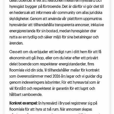
delat boende. Vi vet att relationen mellan en hyresvärd och
hyresgäst bygger på förtroende. Det är därför vi gör det till
en hederssak att informera vår community om allas juridiska
skyldigheter. Genom att använda vår plattform uppmuntras
hyresvärdar att tillhandahålla transparenta annonser, inklusive
energiprestanda för sin bostad, medan hyresgäster drar
nytta av en tydlig och säker miljö för sina betalningar och
ärenden.
Oavsett om du erbjuder ett ledigt rum i ditt hem för att få
ekonomin att gå ihop, eller om du letar efter ett prisvärt
delat boende som respekterar energistandarder, finns
Roomlala vid din sida. Vi tillhandahåller mallar för kontrakt
som överensstämmer med 2026 års lagar och vi guidar dig
genom indexeringens labyrinter. För ett hyresavtal som är
väl förstått och respekterat är garantin för ett lugnt och
hållbart samboende.
Konkret exempel:
En hyresvärd i Bryssel registrerar sig på
Roomlala för att hyra ut två rum. När annonsen skapas