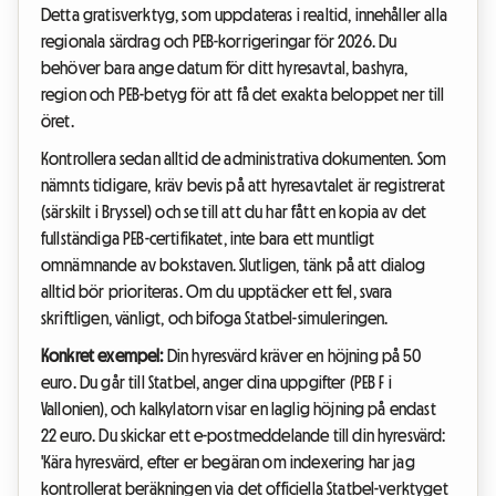
Detta gratisverktyg, som uppdateras i realtid, innehåller alla
regionala särdrag och PEB-korrigeringar för 2026. Du
behöver bara ange datum för ditt hyresavtal, bashyra,
region och PEB-betyg för att få det exakta beloppet ner till
öret.
Kontrollera sedan alltid de administrativa dokumenten. Som
nämnts tidigare, kräv bevis på att hyresavtalet är registrerat
(särskilt i Bryssel) och se till att du har fått en kopia av det
fullständiga PEB-certifikatet, inte bara ett muntligt
omnämnande av bokstaven. Slutligen, tänk på att dialog
alltid bör prioriteras. Om du upptäcker ett fel, svara
skriftligen, vänligt, och bifoga Statbel-simuleringen.
Konkret exempel:
Din hyresvärd kräver en höjning på 50
euro. Du går till Statbel, anger dina uppgifter (PEB F i
Vallonien), och kalkylatorn visar en laglig höjning på endast
22 euro. Du skickar ett e-postmeddelande till din hyresvärd:
'Kära hyresvärd, efter er begäran om indexering har jag
kontrollerat beräkningen via det officiella Statbel-verktyget