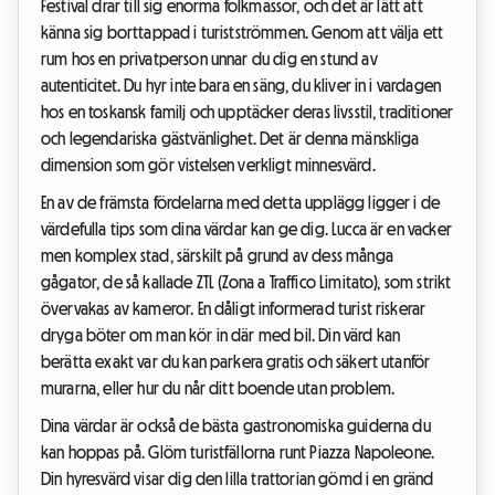
Festival drar till sig enorma folkmassor, och det är lätt att
känna sig borttappad i turistströmmen. Genom att välja ett
rum hos en privatperson unnar du dig en stund av
autenticitet. Du hyr inte bara en säng, du kliver in i vardagen
hos en toskansk familj och upptäcker deras livsstil, traditioner
och legendariska gästvänlighet. Det är denna mänskliga
dimension som gör vistelsen verkligt minnesvärd.
En av de främsta fördelarna med detta upplägg ligger i de
värdefulla tips som dina värdar kan ge dig. Lucca är en vacker
men komplex stad, särskilt på grund av dess många
gågator, de så kallade ZTL (Zona a Traffico Limitato), som strikt
övervakas av kameror. En dåligt informerad turist riskerar
dryga böter om man kör in där med bil. Din värd kan
berätta exakt var du kan parkera gratis och säkert utanför
murarna, eller hur du når ditt boende utan problem.
Dina värdar är också de bästa gastronomiska guiderna du
kan hoppas på. Glöm turistfällorna runt Piazza Napoleone.
Din hyresvärd visar dig den lilla trattorian gömd i en gränd