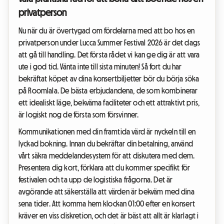
privatperson
Nu när du är övertygad om fördelarna med att bo hos en
privatperson under Lucca Summer Festival 2026 är det dags
att gå till handling. Det första rådet vi kan ge dig är att vara
ute i god tid. Vänta inte till sista minuten! Så fort du har
bekräftat köpet av dina konsertbiljetter bör du börja söka
på Roomlala. De bästa erbjudandena, de som kombinerar
ett idealiskt läge, bekväma faciliteter och ett attraktivt pris,
är logiskt nog de första som försvinner.
Kommunikationen med din framtida värd är nyckeln till en
lyckad bokning. Innan du bekräftar din betalning, använd
vårt säkra meddelandesystem för att diskutera med dem.
Presentera dig kort, förklara att du kommer specifikt för
festivalen och ta upp de logistiska frågorna. Det är
avgörande att säkerställa att värden är bekväm med dina
sena tider. Att komma hem klockan 01:00 efter en konsert
kräver en viss diskretion, och det är bäst att allt är klarlagt i