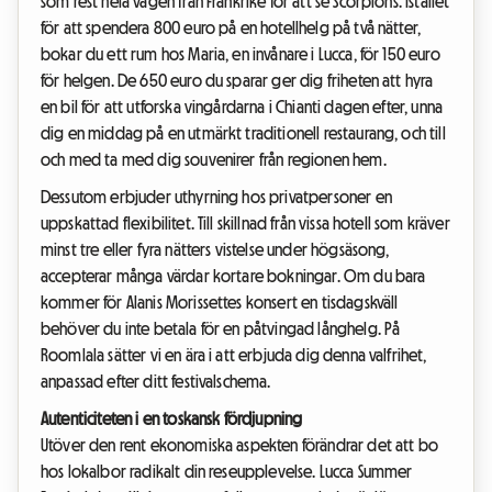
som rest hela vägen från Frankrike för att se Scorpions. Istället
för att spendera 800 euro på en hotellhelg på två nätter,
bokar du ett rum hos Maria, en invånare i Lucca, för 150 euro
för helgen. De 650 euro du sparar ger dig friheten att hyra
en bil för att utforska vingårdarna i Chianti dagen efter, unna
dig en middag på en utmärkt traditionell restaurang, och till
och med ta med dig souvenirer från regionen hem.
Dessutom erbjuder uthyrning hos privatpersoner en
uppskattad flexibilitet. Till skillnad från vissa hotell som kräver
minst tre eller fyra nätters vistelse under högsäsong,
accepterar många värdar kortare bokningar. Om du bara
kommer för Alanis Morissettes konsert en tisdagskväll
behöver du inte betala för en påtvingad långhelg. På
Roomlala sätter vi en ära i att erbjuda dig denna valfrihet,
anpassad efter ditt festivalschema.
Autenticiteten i en toskansk fördjupning
Utöver den rent ekonomiska aspekten förändrar det att bo
hos lokalbor radikalt din reseupplevelse. Lucca Summer