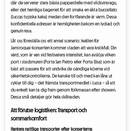
där de serverar stans bästa pappardelle med vildsvinsragu,
eller det hemliga bageriet för att smaka en äkta buccellato
(Luccas typiska kaka) medan den fortfarande är varm. Dessa
konfidentiella adresser är hemligheten bakom en lyckad och
genuin resa.
Låt oss föreställa oss ett annat scenario: kvällen för
Jamiroquai-konserten kommer staden att vara knökfull. Din
värd, som är van vid festivalens intensitet, kan avslöja vilken
port i stadsmuren (Porta San Pietro eller Porta Elisa) som är
bäst att passera för att undvika de oändliga köerna vid
säkerhetskontrollerna. De kanske till och med kan låna ut
cyklar till dig – det främsta transportmedlet i Lucca – så att
du enkelt kan ta dig fram genom folkmassan efter showen.
Dessa små detaljer gör hela skillnaden.
Att förutse logistiken: Transport och
sommarkomfort
Hantera nattliga transporter efter konserterna