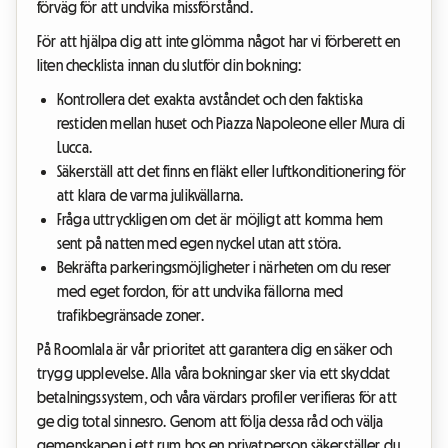
förväg för att undvika missförstånd.
För att hjälpa dig att inte glömma något har vi förberett en
liten checklista innan du slutför din bokning:
Kontrollera det exakta avståndet och den faktiska
restiden mellan huset och Piazza Napoleone eller Mura di
Lucca.
Säkerställ att det finns en fläkt eller luftkonditionering för
att klara de varma julikvällarna.
Fråga uttryckligen om det är möjligt att komma hem
sent på natten med egen nyckel utan att störa.
Bekräfta parkeringsmöjligheter i närheten om du reser
med eget fordon, för att undvika fällorna med
trafikbegränsade zoner.
På Roomlala är vår prioritet att garantera dig en säker och
trygg upplevelse. Alla våra bokningar sker via ett skyddat
betalningssystem, och våra värdars profiler verifieras för att
ge dig total sinnesro. Genom att följa dessa råd och välja
gemenskapen i ett rum hos en privatperson säkerställer du