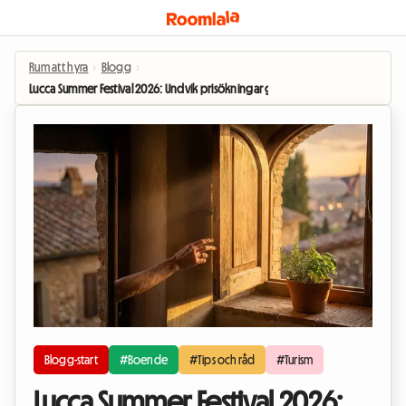
Rum att hyra
›
Blogg
›
Lucca Summer Festival 2026: Undvik prisökningar genom att bo som homestay
Blogg-start
#Boende
#Tips och råd
#Turism
Lucca Summer Festival 2026: