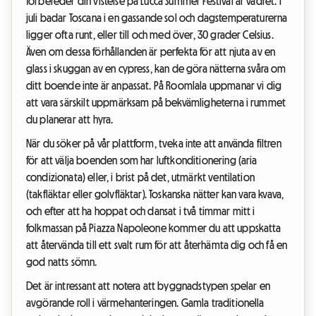
förbereder din vistelse på Lucca Summer Festival är vädret. I
juli badar Toscana i en gassande sol och dagstemperaturerna
ligger ofta runt, eller till och med över, 30 grader Celsius.
Även om dessa förhållanden är perfekta för att njuta av en
glass i skuggan av en cypress, kan de göra nätterna svåra om
ditt boende inte är anpassat. På Roomlala uppmanar vi dig
att vara särskilt uppmärksam på bekvämligheterna i rummet
du planerar att hyra.
När du söker på vår plattform, tveka inte att använda filtren
för att välja boenden som har luftkonditionering (aria
condizionata) eller, i brist på det, utmärkt ventilation
(takfläktar eller golvfläktar). Toskanska nätter kan vara kvava,
och efter att ha hoppat och dansat i två timmar mitt i
folkmassan på Piazza Napoleone kommer du att uppskatta
att återvända till ett svalt rum för att återhämta dig och få en
god natts sömn.
Det är intressant att notera att byggnadstypen spelar en
avgörande roll i värmehanteringen. Gamla traditionella