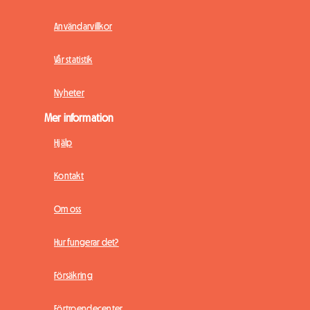
Användarvillkor
Vår statistik
Nyheter
Mer information
Hjälp
Kontakt
Om oss
Hur fungerar det?
Försäkring
Förtroendecenter