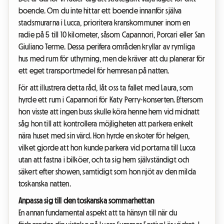
boende. Om du inte hittar ett boende innanför själva
stadsmurarna i Lucca, prioritera kranskommuner inom en
radie på 5 till 10 kilometer, såsom Capannori, Porcari eller San
Giuliano Terme. Dessa perifera områden kryllar av rymliga
hus med rum för uthyrning, men de kräver att du planerar för
ett eget transportmedel för hemresan på natten.
För att illustrera detta råd, låt oss ta fallet med Laura, som
hyrde ett rum i Capannori för Katy Perry-konserten. Eftersom
hon visste att ingen buss skulle köra henne hem vid midnatt
såg hon till att kontrollera möjligheten att parkera enkelt
nära huset med sin värd. Hon hyrde en skoter för helgen,
vilket gjorde att hon kunde parkera vid portarna till Lucca
utan att fastna i bilköer, och ta sig hem självständigt och
säkert efter showen, samtidigt som hon njöt av den milda
toskanska natten.
Anpassa sig till den toskanska sommarhettan
En annan fundamental aspekt att ta hänsyn till när du