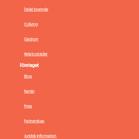
Delat boende
Coliving
Gästrum
Hela bostäder
Företaget
Blog
Karriär
Press
Partnerskap
Juridisk information