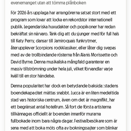
evenemanget utan att tömma plånboken
För 2026 års upplaga har arrangörerna satsat stort med ett
program som lovar att locka en rekordstor internationell
publik. Legendariska huvudakter och popikoner har redan
bekräftat sin närvaro. Tänk dig att du sjunger med för full hals
till Katy Perry, dansar till Jamiroquais funkrytmer,
återupplever Scorpions rockklassiker, eller låter dig svepas
med av de trollbindande rösterna från Alanis Morissette och
David Byrne. Denna musikaliska mångfald garanterar en
massiv tillströmning under hela juli, vilket förvandlar varje
kväll till en stor händelse.
Denna popularitet har dock en betydande baksida: stadens
boendekapacitet mättas snabbt. Lucca är en liten medeltida
stad vars historiska centrum, även om det är magnifikt, har
ett begränsat antal hotellrum. Så fort de första artisterna
tillkännages officiellt är boenden innanför murarna
fullbokade inom bara några dagar. Festivalbesökare som är
sena med att boka möts ofta av bokningssajter som blinkar