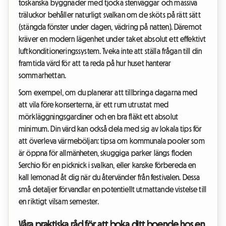
toskanska byggnader med tjocka stenväggar och massiva
träluckor behåller naturligt svalkan om de sköts på rätt sätt
(stängda fönster under dagen, vädring på natten). Däremot
kräver en modern lägenhet under taket absolut ett effektivt
luftkonditioneringssystem. Tveka inte att ställa frågan till din
framtida värd för att ta reda på hur huset hanterar
sommarhettan.
Som exempel, om du planerar att tillbringa dagarna med
att vila före konserterna, är ett rum utrustat med
mörkläggningsgardiner och en bra fläkt ett absolut
minimum. Din värd kan också dela med sig av lokala tips för
att överleva värmeböljan: tipsa om kommunala pooler som
är öppna för allmänheten, skuggiga parker längs floden
Serchio för en picknick i svalkan, eller kanske förbereda en
kall lemonad åt dig när du återvänder från festivalen. Dessa
små detaljer förvandlar en potentiellt utmattande vistelse till
en riktigt vilsam semester.
Våra praktiska råd för att boka ditt boende hos en