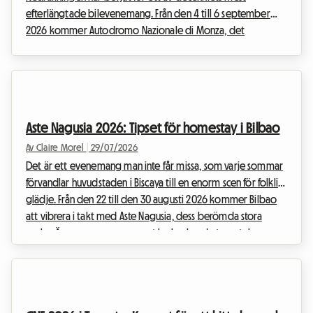
efterlängtade bilevenemang. Från den 4 till 6 september
2026 kommer Autodromo Nazionale di Monza, det
berömda "hastighetens tempel", att stå värd för F1 Monza
2026. Varje år strömmar tiotusentals Tifosi och entusiaster från
hela världen till Lombardiet för att känna motorernas rytm.
Men även om showen på banan lovar att bli storslagen, kan
reseplaneringen snabbt förvandlas till en riktig kamp, särskilt
Aste Nagusia 2026: Tipset för homestay i Bilbao
när det kommer till att hitta någonstans at...
Av Claire Morel
|
29/07/2026
Det är ett evenemang man inte får missa, som varje sommar
förvandlar huvudstaden i Biscaya till en enorm scen för folklig
glädje. Från den 22 till den 30 augusti 2026 kommer Bilbao
att vibrera i takt med Aste Nagusia, dess berömda stora
vecka. Även om evenemanget lockar hundratusentals
besökare som är redo att fira baskisk kultur, innebär det en
stor utmaning: att hitta ett prisvärt boende. Med hotell
fullbokade månader i förväg och priser som skjuter i höjden,
erbjuder vi på Roomlala ett altern...