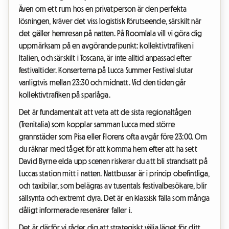
Även om ett rum hos en privatperson är den perfekta
lösningen, kräver det viss logistisk förutseende, särskilt när
det gäller hemresan på natten. På Roomlala vill vi göra dig
uppmärksam på en avgörande punkt: kollektivtrafiken i
Italien, och särskilt i Toscana, är inte alltid anpassad efter
festivaltider. Konserterna på Lucca Summer Festival slutar
vanligtvis mellan 23:30 och midnatt. Vid den tiden går
kollektivtrafiken på sparlåga.
Det är fundamentalt att veta att de sista regionaltågen
(Trenitalia) som kopplar samman Lucca med större
grannstäder som Pisa eller Florens ofta avgår före 23:00. Om
du räknar med tåget för att komma hem efter att ha sett
David Byrne elda upp scenen riskerar du att bli strandsatt på
Luccas station mitt i natten. Nattbussar är i princip obefintliga,
och taxibilar, som belägras av tusentals festivalbesökare, blir
sällsynta och extremt dyra. Det är en klassisk fälla som många
dåligt informerade resenärer faller i.
Det är därför vi råder dig att strategiskt välja läget för ditt