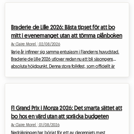
det officiella evenemanget inte kommer att äga rum, är den
belgiska huvudstaden full av permanenta skatter för fans av
den nionde konstarten. Den här artikeln förklarar hur du kan
Braderie de Lille 2026: Bästa tipset för att bo
förvandla denna besvikel...
mitt i evenemanget utan att tömma plånboken
Av Claire Morel
|
02/08/2026
Varje år infinner sig samma entusiasm i Flanderns huvudstad.
Braderie de Lille 2026 utlovar redan nu att bli säsongens
absoluta höjdpunkt. Denna stora folkfest, som officiellt är
planerad från lördag den 5 september kl. 08.00 till söndag
den 6 september kl. 18.00, förvandlar storstadsområdet Lille
till en enorm utomhusmarknad. Men med ett så enastående
evenemang följer också en massiv tillströmning av besökare.
Att hitta någonstans att sova blir snabbt en riktig utmaning.
F1 Grand Prix i Monza 2026: Det smarta sättet att
När hotellen är fullbok...
bo hos en värd utan att spräcka budgeten
Av Claire Morel
|
01/08/2026
Nedräkningen har börjat för ett av decenniets mest