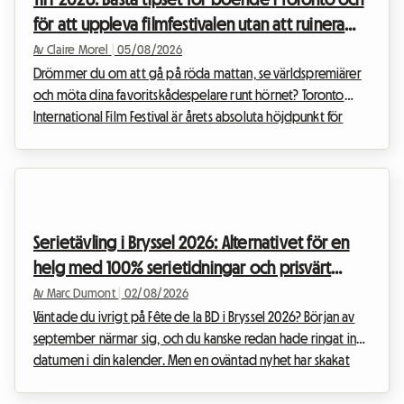
för att uppleva filmfestivalen utan att ruinera
dig
Av Claire Morel
|
05/08/2026
Drömmer du om att gå på röda mattan, se världspremiärer
och möta dina favoritskådespelare runt hörnet? Toronto
International Film Festival är årets absoluta höjdpunkt för
varje cineast som vill kalla sig själv något. Att organisera sin
resa till detta världsevent kan dock snabbt bli ett
ekonomiskt huvudbry, särskilt när det gäller boende. På
Roomlala vet vi hur avgörande det är att hitta en bekväm
bas utan att spräcka budgeten. Därför erbjuder vi denna
Serietävling i Bryssel 2026: Alternativet för en
kompletta guide för att hitta det bästa boe...
helg med 100% serietidningar och prisvärt
boende på Roomlala
Av Marc Dumont
|
02/08/2026
Väntade du ivrigt på Fête de la BD i Bryssel 2026? Början av
september närmar sig, och du kanske redan hade ringat in
datumen i din kalender. Men en oväntad nyhet har skakat
om den belgiska kulturkalendern. Inför denna situation har vi
på Roomlala beslutat att återuppfinna din vistelse. Även om