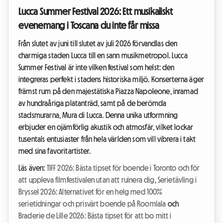
Lucca Summer Festival 2026: Ett musikaliskt
evenemang i Toscana du inte får missa
Från slutet av juni till slutet av juli 2026 förvandlas den
charmiga staden Lucca till en sann musikmetropol. Lucca
Summer Festival är inte vilken festival som helst: den
integreras perfekt i stadens historiska miljö. Konserterna äger
främst rum på den majestätiska Piazza Napoleone, inramad
av hundraåriga platanträd, samt på de berömda
stadsmurarna, Mura di Lucca. Denna unika utformning
erbjuder en ojämförlig akustik och atmosfär, vilket lockar
tusentals entusiaster från hela världen som vill vibrera i takt
med sina favoritartister.
Läs även:
TIFF 2026: Bästa tipset för boende i Toronto och för
att uppleva filmfestivalen utan att ruinera dig
,
Serietävling i
Bryssel 2026: Alternativet för en helg med 100%
serietidningar och prisvärt boende på Roomlala
och
Braderie de Lille 2026: Bästa tipset för att bo mitt i