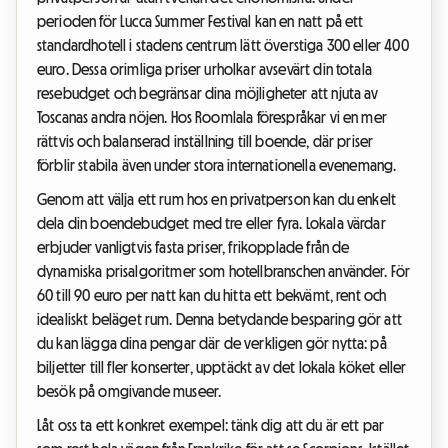
perioden för Lucca Summer Festival kan en natt på ett
standardhotell i stadens centrum lätt överstiga 300 eller 400
euro. Dessa orimliga priser urholkar avsevärt din totala
resebudget och begränsar dina möjligheter att njuta av
Toscanas andra nöjen. Hos Roomlala förespråkar vi en mer
rättvis och balanserad inställning till boende, där priser
förblir stabila även under stora internationella evenemang.
Genom att välja ett rum hos en privatperson kan du enkelt
dela din boendebudget med tre eller fyra. Lokala värdar
erbjuder vanligtvis fasta priser, frikopplade från de
dynamiska prisalgoritmer som hotellbranschen använder. För
60 till 90 euro per natt kan du hitta ett bekvämt, rent och
idealiskt beläget rum. Denna betydande besparing gör att
du kan lägga dina pengar där de verkligen gör nytta: på
biljetter till fler konserter, upptäckt av det lokala köket eller
besök på omgivande museer.
Låt oss ta ett konkret exempel: tänk dig att du är ett par