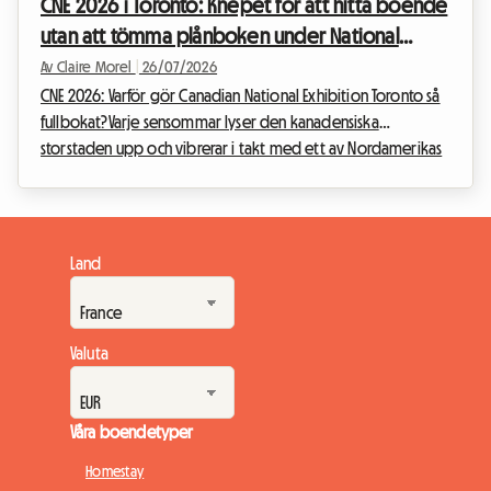
CNE 2026 i Toronto: Knepet för att hitta boende
utan att tömma plånboken under National
Exhibition
Av Claire Morel
|
26/07/2026
CNE 2026: Varför gör Canadian National Exhibition Toronto så
fullbokat?Varje sensommar lyser den kanadensiska
storstaden upp och vibrerar i takt med ett av Nordamerikas
mest efterlängtade evenemang. Canadian National
Exhibition, kärleksfullt kallat The Ex, är den givna
mötesplatsen som markerar övergången från varma
sommardagar till höstens återkomst. För CNE 2026-upplagan,
Land
som äger rum 21 augusti till 7 september 2026 vid Exhibition
Place i Toronto, utlovar arrangörerna storslagna festligheter....
Valuta
Våra boendetyper
Homestay