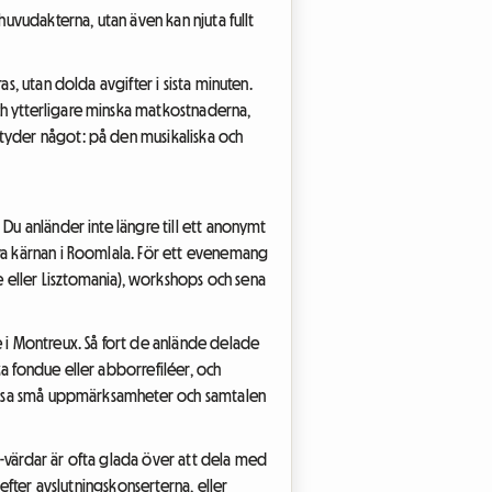
huvudakterna, utan även kan njuta fullt
s, utan dolda avgifter i sista minuten.
ch ytterligare minska matkostnaderna,
etyder något: på den musikaliska och
Du anländer inte längre till ett anonymt
lva kärnan i Roomlala. För ett evenemang
 eller Lisztomania), workshops och sena
e i Montreux. Så fort de anlände delade
a fondue eller abborrefiléer, och
 dessa små uppmärksamheter och samtalen
a-värdar är ofta glada över att dela med
 efter avslutningskonserterna, eller