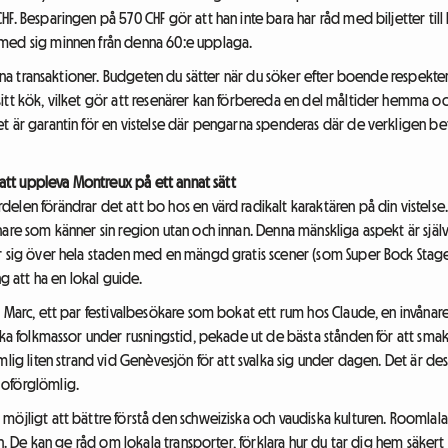
F. Besparingen på 570 CHF gör att han inte bara har råd med biljetter till 
 med sig minnen från denna 60:e upplaga.
dina transaktioner. Budgeten du sätter när du söker efter boende respektera
itt kök, vilket gör att resenärer kan förbereda en del måltider hemma o
t är garantin för en vistelse där pengarna spenderas där de verkligen b
r att uppleva Montreux på ett annat sätt
len förändrar det att bo hos en värd radikalt karaktären på din vistelse. 
nare som känner sin region utan och innan. Denna mänskliga aspekt är sjä
r sig över hela staden med en mängd gratis scener (som Super Bock Stage
ng att ha en lokal guide.
h Marc, ett par festivalbesökare som bokat ett rum hos Claude, en invånar
vika folkmassor under rusningstid, pekade ut de bästa stånden för att smak
emlig liten strand vid Genèvesjön för att svalka sig under dagen. Det är
 oförglömlig.
möjligt att bättre förstå den schweiziska och vaudiska kulturen. Roomlal
en. De kan ge råd om lokala transporter, förklara hur du tar dig hem säkert