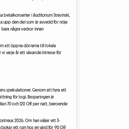
sa betalkonserter i Auditorium Stravinski,
ofta upp den del som är avsedd för nöje
um bara några veckor innan
 att öppna dörrarna till lokala
vi varje år ett växande intresse för
dens spekulationer. Genom att hyra ett
ättning för logi. Besparingen är
ellan 70 och 120 CHF per natt, beroende
 Montreux 2026. Om han väljer ett 3-
 bokar ett rum hos en värd för 90 CHF