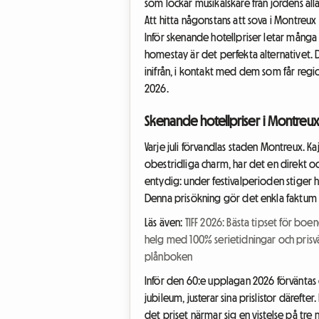
som lockar musikälskare från jordens 
Att hitta någonstans att sova i Montreu
Inför skenande hotellpriser letar många 
homestay är det perfekta alternativet. D
inifrån, i kontakt med dem som får regio
2026.
Skenande hotellpriser i Montreux
Varje juli förvandlas staden Montreux. K
obestridliga charm, har det en direkt 
entydig: under festivalperioden stiger 
Denna prisökning gör det enkla faktum att
Läs även:
TIFF 2026: Bästa tipset för boen
helg med 100% serietidningar och pris
plånboken
Inför den 60:e upplagan 2026 förväntas 
jubileum, justerar sina prislistor därefter
det priset närmar sig en vistelse på tre