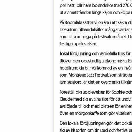
per natt, blir hans boendekostnad 270 CH
ut av matstånden längs kajen och köpa
På Roomlala sätter vi en ära i att säkra 
Dessutom tillhandahåller många värdar s
som ofta är höga på festivalområdet. De
festliga upplevelsen.
Lokal fördjupning och värdefulla tips fö
Utöver den obestridliga ekonomiska förde
hotellrum; du blir välkomnad av en invå
som Montreux Jazz Festival, som sträcke
jam sessions, är det en ovärderlig tillgå
Föreställ dig upplevelsen för Sophie oc
Claude med sig av sina tips för att und
avslöjade till och med platsen för en h
över en morgonkaffe som gör vistelsen
Den lokala fördjupningen gör det också 
sig av historien om sin stad och festival