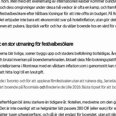
alla hörn. Men med ett evenemang av internationell kaliber kommer ound
x och dess omgivningar under dessa två veckor är ofta en kamp, och framf
festivalbesökare efter hållbara lösningar för att inte offra sin budget. P
et erbjuder inte bara ett ekonomiskt svar på hotellinflation, utan gör det
nen att pulsera. Upptäck varför och hur du väljer boende hos en värd för d
: en stor utmaning för festivalbesökare
ajerna blir livliga, scener byggs upp och stadens befolkning tiofaldigas. Ä
och brutal inverkan på boendemarknaden. Aktuell data från bokningsplatt
hotellpriserna i Montreux med en våldsam inflation som i genomsnitt kan 
 hitta logi till en lyxutgift.
de i Toronto och för att uppleva filmfestivalen utan att ruinera dig
,
Serietäv
värt boende på Roomlala
och
Braderie de Lille 2026: Bästa tipset för at
efterfrågan bli ännu starkare än tidigare år. Hotellen, medvetna om den 
. Det är inte ovanligt att se helgnätter lätt passera 280 CHF (eller euro) för et
 nätter tusen schweizerfranc, och då är det endast för boendet, utan att rä