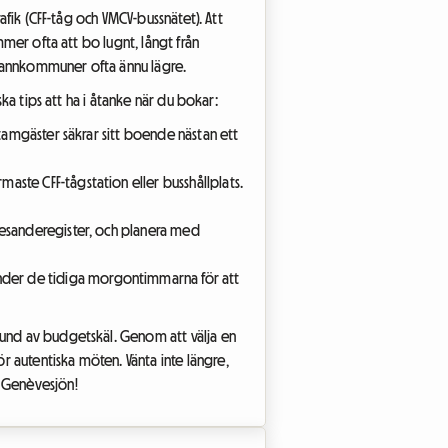
afik (CFF-tåg och VMCV-bussnätet). Att
mmer ofta att bo lugnt, långt från
 grannkommuner ofta ännu lägre.
ska tips att ha i åtanke när du bokar:
stamgäster säkrar sitt boende nästan ett
aste CFF-tågstation eller busshållplats.
s resanderegister, och planera med
under de tidiga morgontimmarna för att
rund av budgetskäl. Genom att välja en
 autentiska möten. Vänta inte längre,
v Genèvesjön!