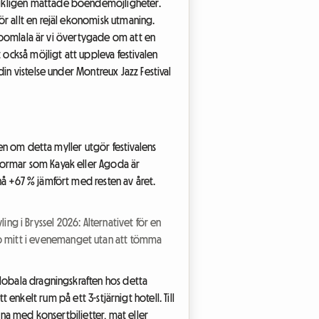
vikligen mättade boendemöjligheter.
ör allt en rejäl ekonomisk utmaning.
å Roomlala är vi övertygade om att en
 också möjligt att uppleva festivalen
in vistelse under Montreux Jazz Festival
ven om detta myller utgör festivalens
formar som Kayak eller Agoda är
nå +67 % jämfört med resten av året.
ling i Bryssel 2026: Alternativet för en
t bo mitt i evenemanget utan att tömma
globala dragningskraften hos detta
t enkelt rum på ett 3-stjärnigt hotell. Till
kna med konsertbiljetter, mat eller