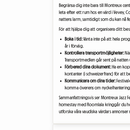
Begränsa dig inte bara till Montreux cent
leta efter ett rum hos en värd i Vevey, C
nattens larm, samtidigt som du kan nå fe
För att hjälpa dig att organisera ditt be
Boka i tid:
Vänta inte på att hela prog
år i förväg.
Kontrollera transportmöjligheter:
När
Transportmedlen går sent på natten u
Förbered dina dokument:
Ha en kopi
kontanter (i schweizerfranc) för att b
Kommunicera om dina tider:
Festiva
komma överens om nyckelhantering o
Sammanfattningsvis ser Montreux Jazz Fe
homestay med Roomlala kringgår du hotel
utforska våra vaudiska värdars annonser