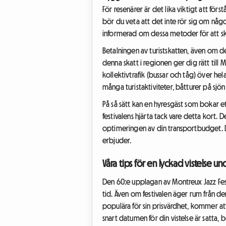
För resenärer är det lika viktigt att förs
bör du veta att det inte rör sig om någo
informerad om dessa metoder för att sk
Betalningen av turistskatten, även om de
denna skatt i regionen ger dig rätt till M
kollektivtrafik (bussar och tåg) över hel
många turistaktiviteter, båtturer på sjö
På så sätt kan en hyresgäst som bokar et
festivalens hjärta tack vare detta kort. 
optimeringen av din transportbudget. Du
erbjuder.
Våra tips för en lyckad vistelse u
Den 60:e upplagan av Montreux Jazz Fest
tid. Även om festivalen äger rum från den 
populära för sin prisvärdhet, kommer att
snart datumen för din vistelse är satta,