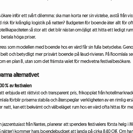
ökare inför ett svårt dilemma: ska man korta ner sin vistelse, avstå från vis
d risk för krånglig logistik på natten? Budgeten för boende äter allt för 
ellkapaciteten så stor att det blir nästan omöjligt att hitta ett ledigt r
 betala höga priser.
ess som modellen med boende hos en värd får sin fulla betydelse. Genom
ibelt och betydligt mer prisvärt boende på Vaud-rivieran. På Roomlala ser 
 som en plan B, utan som det främsta valet för medvetna festivalbesökare.
arma alternativet
100 % av festivalen
t erbjuda ett rättvist och transparent pris, frikopplat från hotellmarkna
lala förblir priserna stabila och återspeglar verkligheten av en rimlig ers
er natt, kan ett bekvämt och välbeläget rum hos en värd ofta hittas för m
n jazzentusiast från Nantes, planerar att spendera festivalens första helg i
g (3 nätter) kommer hans boendebudget att landa på cirka 840 CHF. Om han