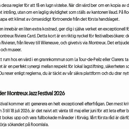
tå dessa regler för att få en lugn vistelse. När din värd ber om en kopia av 
t intrång, utan om en laglig skyldighet som ställs av kantonen Vaud. På Roo
apa ett klimat av ömsesidigt förtroende från det första handslaget.
n innebär en liten extra kostnad, ger dig i själva verket en exceptionell f
ontreux Riviera Card. Detta kort är en riktig nyckel för festivalbesökare: det
a Rivieran, från Vevey till Villeneuve, och givetvis via Montreux. Det erbjud
n och museer.
t rum hos en värd i en grannkommun som La Tour-de-Peilz eller Clarens ta s
Det är en perfekt synergi mellan respekt för lokal lagstiftning, säkerheten 
 reser enligt reglerna, du är täckt av vår säkra plattform och du drar n
nder Montreux Jazz Festival 2026
ival kommer att generera en helt exceptionell efterfrågan. Den mest kriti
3 till 18 juli 2026, är det naivt att vänta till maj eller juni för att leta e
 bokas upp och vara fullbokade månader i förväg. Vårt första råd är därför
 börja sökandet på Roomlala.