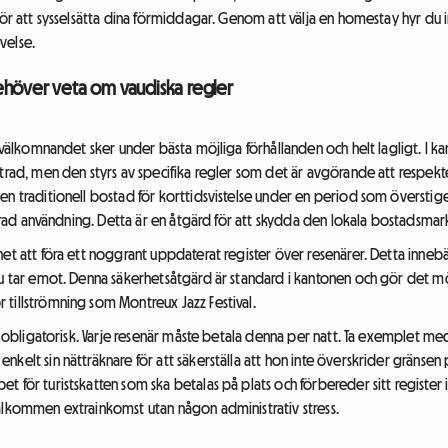
för att sysselsätta dina förmiddagar. Genom att välja en homestay hyr du 
velse.
ehöver veta om vaudiska regler
 välkomnandet sker under bästa möjliga förhållanden och helt lagligt. I kan
trad, men den styrs av specifika regler som det är avgörande att respekte
en traditionell bostad för korttidsvistelse under en period som överstige
ändrad användning. Detta är en åtgärd för att skydda den lokala bostadsmar
et att föra ett noggrant uppdaterat register över resenärer. Detta innebä
du tar emot. Denna säkerhetsåtgärd är standard i kantonen och gör det möj
tillströmning som Montreux Jazz Festival.
kt obligatorisk. Varje resenär måste betala denna per natt. Ta exemplet m
kelt sin nätträknare för att säkerställa att hon inte överskrider gränsen
för turistskatten som ska betalas på plats och förbereder sitt register i f
älkommen extrainkomst utan någon administrativ stress.