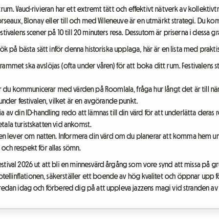
rum. Vaud-rivieran har ett extremt tätt och effektivt nätverk av kollektivtr
orseaux, Blonay eller till och med Villeneuve är en utmärkt strategi. Du ko
stivalens scener på 10 till 20 minuters resa. Dessutom är priserna i dessa
sök på bästa sätt inför denna historiska upplaga, här är en lista med prakti
rammet ska avslöjas (ofta under våren) för att boka ditt rum. Festivalens 
 du kommunicerar med värden på Roomlala, fråga hur långt det är till närm
nder festivalen, vilket är en avgörande punkt.
a av din ID-handling redo att lämnas till din värd för att underlätta dera
etala turistskatten vid ankomst.
len lever om natten. Informera din värd om du planerar att komma hem 
ch respekt för allas sömn.
stival 2026 ut att bli en minnesvärd årgång som vore synd att missa på g
linflationen, säkerställer ett boende av hög kvalitet och öppnar upp för
 redan idag och förbered dig på att uppleva jazzens magi vid stranden a