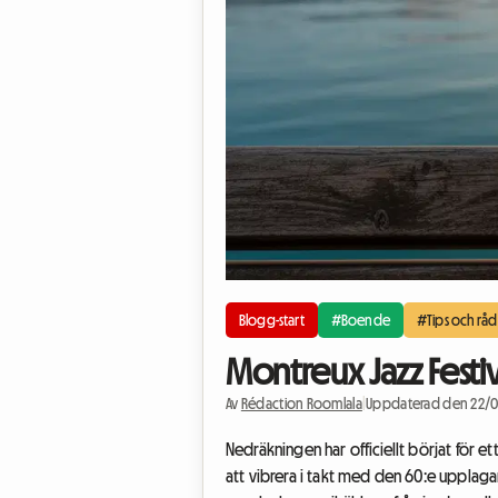
Blogg-start
#Boende
#Tips och råd
Montreux Jazz Festiv
Av
Rédaction Roomlala
|
Uppdaterad den 22/
Nedräkningen har officiellt börjat för e
att vibrera i takt med den 60:e upplaga