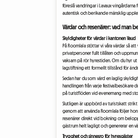
föreslå vandringar i Lavaux-vingårdarna 
autentisk och berikande mänsklig upple
Värdar och resenärer: vad man b
Skyldigheter för värdar i kantonen Vaud
På Roomlala stöttar vi våra värdar så att
privatpersoner fullt tillåten och uppmun
vaksam på rör hyrestiden. Om du hyr ut 
lagstiftning ett formellt tillstånd för 
Sedan har du som värd en laglig skyldigh
handlingen från varje festivalbesökare 
på turistflöden vid evenemang med stor 
Slutligen är uppbörd av turistskatt stri
genom att använda Roomlala följer hon en
resenärer direkt vid bokning om beloppet 
gästrum helt lagligt och genererar en v
Trygghet och sinnesro för hyresgäster