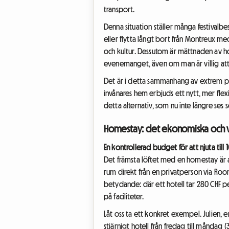
transport.
Denna situation ställer många festivalbes
eller flytta långt bort från Montreux me
och kultur. Dessutom är mättnaden av hot
evenemanget, även om man är villig att
Det är i detta sammanhang av extrem pr
invånares hem erbjuds ett nytt, mer flex
detta alternativ, som nu inte längre ses
Homestay: det ekonomiska och v
En kontrollerad budget för att njuta till 
Det främsta löftet med en homestay är at
rum direkt från en privatperson via Room
betydande: där ett hotell tar 280 CHF p
på faciliteter.
Låt oss ta ett konkret exempel. Julien, e
stjärnigt hotell från fredag till månda