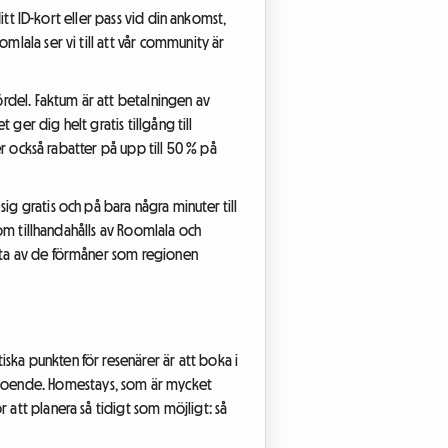
ditt ID-kort eller pass vid din ankomst,
mlala ser vi till att vår community är
ördel. Faktum är att betalningen av
 ger dig helt gratis tillgång till
er också rabatter på upp till 50 % på
ig gratis och på bara några minuter till
som tillhandahålls av Roomlala och
ytta av de förmåner som regionen
ska punkten för resenärer är att boka i
fter boende. Homestays, som är mycket
 att planera så tidigt som möjligt: så