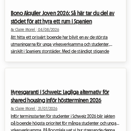
det omdefinierar relationerna mellan hyresvärdar och
hyresgäster. På Roomlala vet vi att det att flytta ihop med
Bono Alquiler Joven 2026: Så här tar du del av
andra ibland kan väcka frågor eller till och ...
stödet för att hyra ett rum i Spanien
Av Claire Morel
|
04/08/2026
Att hitta ett prisvärt boende har blivit en av de största
utmaningarna för unga yrkesverksamma och studenter,
särskilt i Spaniens storstäder. Med de ständigt stigande
fastighetspriserna kan vägen till självständighet ibland
kännas som en kamp mot väderkvarnarna. Lyckligtvis finns
det goda nyheter som lyser upp horisonten inför det
kommande universitets- och arbetsåret: förlängningen av ett
avgörande statligt stöd. På Roomlala vet vi hur viktig
Hyresgaranti i Schweiz: Lagliga alternativ för
budgetfrågan är när du letar efter boende, och därfö...
shared housing inför höstterminen 2026
Av Claire Morel
|
31/07/2026
Inför terminsstarten för studenter i Schweiz 2026 blir jakten
på boende högsta prioritet för många studenter och unga
yrkesverksamma. På Roomlala vet vi hur stressande denna