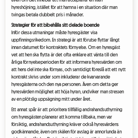
hyreshöjning, istället för att hamna i en situation där man
tvingas betala dubbelt pris i månader.
Strategier för att bibehålla sitt delade boende
Inför dessa utmaningar måste hyresgäster visa
uppfinningsrikedom. En strategi är att förutse flyttar långt
innan datumet för kontraktets förnyelse. Om en hyresgäst
vet att hen ska flytta är det ofta enklare att vänta till den
årliga förnyelseperioden för att informera hyresvärden om
att hens del inte ska förnyas, och samtidigt föreslå att ett nytt
kontrakt skrivs under som inkluderar de kvarvarande
hyresgästerna och den nya personen. Även om detta ger
hyresvärden möjlighet att höja hyran, undviker man stressen
av en plötslig uppsägning mitt under året.
Ett annat spår är att prioritera tillfällig andrahandsuthyrning
om hyresgästen planerar att komma tillbaka, men var
försiktig, andrahandsuthyrning kräver också hyresvärdens
godkännande, även om skälen för avslag är annorlunda än