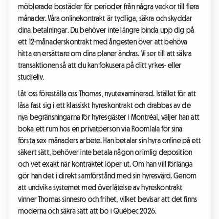
möblerade bostäder för perioder från några veckor till flera
månader. Våra onlinekontrakt är tydliga, säkra och skyddar
dina betalningar. Du behöver inte längre binda upp dig på
ett 12-månaderskontrakt med ångesten över att behöva
hitta en ersättare om dina planer ändras. Vi ser till att säkra
transaktionen så att du kan fokusera på ditt yrkes- eller
studieliv.
Låt oss föreställa oss Thomas, nyutexaminerad. Istället för att
låsa fast sig i ett klassiskt hyreskontrakt och drabbas av de
nya begränsningarna för hyresgäster i Montréal, väljer han att
boka ett rum hos en privatperson via Roomlala för sina
första sex månaders arbete. Han betalar sin hyra online på ett
säkert sätt, behöver inte betala någon orimlig deposition
och vet exakt när kontraktet löper ut. Om han vill förlänga
gör han det i direkt samförstånd med sin hyresvärd. Genom
att undvika systemet med överlåtelse av hyreskontrakt
vinner Thomas sinnesro och frihet, vilket bevisar att det finns
moderna och säkra sätt att bo i Québec 2026.