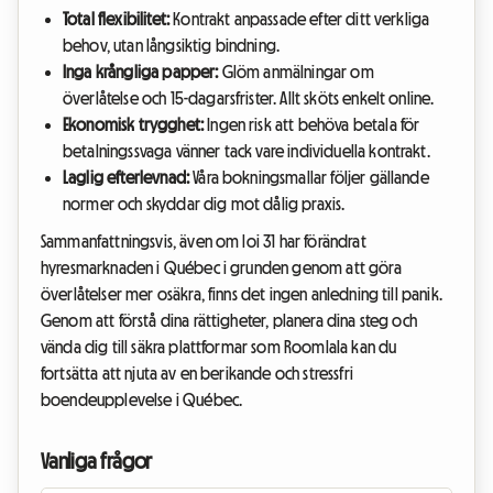
Total flexibilitet:
Kontrakt anpassade efter ditt verkliga
behov, utan långsiktig bindning.
Inga krångliga papper:
Glöm anmälningar om
överlåtelse och 15-dagarsfrister. Allt sköts enkelt online.
Ekonomisk trygghet:
Ingen risk att behöva betala för
betalningssvaga vänner tack vare individuella kontrakt.
Laglig efterlevnad:
Våra bokningsmallar följer gällande
normer och skyddar dig mot dålig praxis.
Sammanfattningsvis, även om loi 31 har förändrat
hyresmarknaden i Québec i grunden genom att göra
överlåtelser mer osäkra, finns det ingen anledning till panik.
Genom att förstå dina rättigheter, planera dina steg och
vända dig till säkra plattformar som Roomlala kan du
fortsätta att njuta av en berikande och stressfri
boendeupplevelse i Québec.
Vanliga frågor