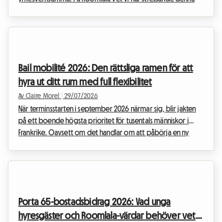
period kan vara, särskilt när det gäller att få ihop budgeten.
Ett av de största finansiella hindren är den kända schweiziska
hyresgarantin, som ofta krävs av hyresvärdar eller
fastighetsförvaltare innan nycklarna lämnas över. Att behöva
låsa motsvarande tre månaders hyra på ett bankkonto är en
Bail mobilité 2026: Den rättsliga ramen för att
enorm summa som avskräcker mån...
hyra ut ditt rum med full flexibilitet
Av Claire Morel
|
29/07/2026
När terminsstarten i september 2026 närmar sig, blir jakten
på ett boende högsta prioritet för tusentals människor i
Frankrike. Oavsett om det handlar om att påbörja en ny
universitetsutbildning, inleda en praktikplats eller utföra ett
temporärt arbetsuppdrag, har behovet av flexibilitet aldrig
varit större. För hyresvärdar kan rädslan för uteblivna
hyresbetalningar och viljan att behålla kontrollen över sin
fastighet ibland hämma lusten att hyra ut. Det är här "bail
Porta 65-bostadsbidrag 2026: Vad unga
mobilité" (mobilitetsavtal) ...
hyresgäster och Roomlala-värdar behöver veta