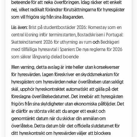
beteende för att neka överföringen. Idag räcker ett enkelt
nej, vilket radikalt förändrar förutsättningarna för hyresgäster
som vill frigöra sig från sina åtaganden.
Läs även:
Brist på studentbostäder 2026: Homestay som en
central lösning inför terminsstarten
,
Bostadskrisen i Portugal:
Skatteincitament 2026 för uthyrning av rum
och
Bedrägeri
med tillfälliga hyresavtal i Spanien: De nya reglerna för 2026
som säkrar långvarig delad boende
Men varning, detta avslag är inte heller utan konsekvenser
för hyresvärden. Lagen föreskriver en skyddsmekanism för
hyresgästen: om hyresvärden nekar överlåtelsen utan sakligt
skäl, upphör hyreskontraktet automatiskt att gälla på det
föreslagna överlåtelsedatumet. Det innebär att hyresgästen
frigörs från sina skyldigheter utan ekonomiska påföljder. Det
är därför av största vikt att du anger ett exakt och
genomtänkt datum när du skickar din anmälan om
överlåtelse. Detta datum blir det officiella slutdatumet för
ditt hyreskontrakt om hyresvärden väljer att blockera