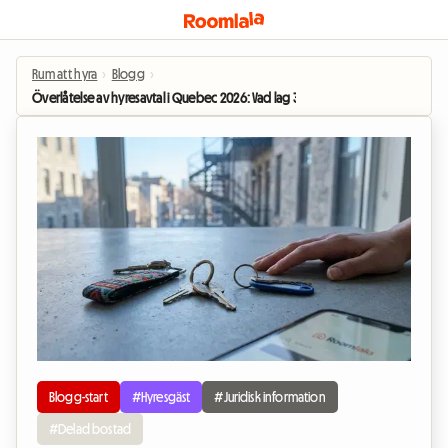
Rum att hyra
›
Blogg
›
Överlåtelse av hyresavtal i Quebec 2026: Vad lag 31 innebär för boende i de
Blogg-start
#Hyresgäst
#Juridisk information
#Delad bostad