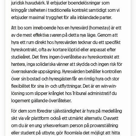
juridisk huvudvärk. Vi erbjuder boendelösningar som
kringgår stelheten i traditionella kontrakt samtidigt som vi
erbjuder maximal trygghet för alla inblandade parter.
Att bo som inneboende hos en hyresvärd (homestay) är ett
av de mest effektiva svaren på detta nya läge. Genom att
hyra ett rum direkt hos hyresvärden tecknar du ett specifikt
hyreskontrakt, ofta av kortare löptid eller anpassat efter
studieåret. Det finns ingen överlåtelse av hyreskontrakt att
hantera, inga solidariska vänner att skydda och ingen risk för
överraskande uppsägning. Hyresvärden behåller kontrollen
över sin bostad och hyresgästen får en rimlig hyra och stor
flexibilitet för sina in- och utflyttningar. Det är en win-win-
lösning som slipper krånglet hos Tribunal administratif du
logement gällande överlåtelser.
För dem som föredrar självständighet är hyra på medellång
sikt via vår plattform också ett utmärkt alternativ. Oavsett
om du är en ung yrkesverksam person på provanställning
eller student på utbyte, gör Roomlala det möjligt att hitta