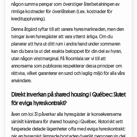
någon summa pengar som överstiger återbetalningen av
rimliga kostnader för överlåtelsen (t.ex. kostnader för
kreditupplysning).
Denna åtgärd syftar till att sanera hyresmarknaden, men den
tvingar även hyresgäster att vara ytterst ärliga. Om du
planerar att hyra ut ditt rum i andra hand under sommaren
kan du bara ta ut det exakta beloppet för din del av hyran,
utan någon vinstmarginal. På Roomlala ser vi till att
annonserna som publiceras respekterar dessa principer om
rättvisa, vilket garanterar en sund och laglig miljö för alla våra
användare.
Direkt inverkan på shared housing i Québec: Slutet
för eviga hyreskontrakt?
Även om loi 31 påverkar alla hyresgäster är konsekvenserna
särskilt kännbara för shared housing i Québec. Historiskt sett
fungerade delade lägenheter ofta med eviga hyreskontrakt:
när en hyresgäst lämnade bostaden överlät personen sin del