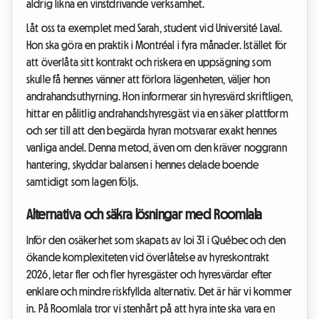
aldrig likna en vinstdrivande verksamhet.
Låt oss ta exemplet med Sarah, student vid Université Laval.
Hon ska göra en praktik i Montréal i fyra månader. Istället för
att överlåta sitt kontrakt och riskera en uppsägning som
skulle få hennes vänner att förlora lägenheten, väljer hon
andrahandsuthyrning. Hon informerar sin hyresvärd skriftligen,
hittar en pålitlig andrahandshyresgäst via en säker plattform
och ser till att den begärda hyran motsvarar exakt hennes
vanliga andel. Denna metod, även om den kräver noggrann
hantering, skyddar balansen i hennes delade boende
samtidigt som lagen följs.
Alternativa och säkra lösningar med Roomlala
Inför den osäkerhet som skapats av loi 31 i Québec och den
ökande komplexiteten vid överlåtelse av hyreskontrakt
2026, letar fler och fler hyresgäster och hyresvärdar efter
enklare och mindre riskfyllda alternativ. Det är här vi kommer
in. På Roomlala tror vi stenhårt på att hyra inte ska vara en