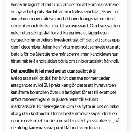
lämna sin lägenhet mitt i november för att komma närmare
sin nya arbetsplats. Han hittar en idealisk kandidat, skriver en
anmälan om överlåtelse med ett överföringsdatum den 1
december och skickar den till sin hyresvärd. Om hyresvärden
nekar utan sakligt skäl för att kunna hyra ut lägenheten
dyrare, kommer Juliens hyreskontrakt officiellt att sägas upp
den 1 december. Julien kan flytta med gott samvete utan att
betala för de återstående månaderna, men kandidaten han
hittat måste å andra sidan börja om sin bostadsjakt från noll.
Det specifika fallet med avslag utan sakligt skäl
Avslag utan sakligt skäl har blivit den nya normen sedan
antagandet av loi 31. I praktiken gör detta att hyresvärden
kan återta kontrollen över sin fastighet för att till exempel
utföra renoveringar eller justera hyran till aktuellt
marknadspris. För hyresgästen som ska flytta är det en enkel
utväg utan kostnader. Denna bestämmelse skapar dock en
enorm osäkerhet för de som vill ta över hyreskontraktet, då
de aldrig kan vara säkra på att få bostaden förrän