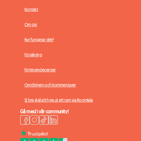
Kontakt
Om oss
Hur fungerar det?
Försäkring
Förtroendecenter
Omdömen och kommentarer
12 bra skäl att hyra ut ett rum via Roomlala
Gå med i vår community!