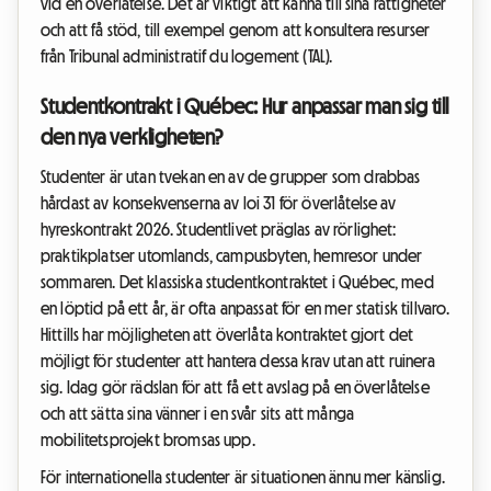
vid en överlåtelse. Det är viktigt att känna till sina rättigheter
och att få stöd, till exempel genom att konsultera resurser
från Tribunal administratif du logement (TAL).
Studentkontrakt i Québec: Hur anpassar man sig till
den nya verkligheten?
Studenter är utan tvekan en av de grupper som drabbas
hårdast av konsekvenserna av loi 31 för överlåtelse av
hyreskontrakt 2026. Studentlivet präglas av rörlighet:
praktikplatser utomlands, campusbyten, hemresor under
sommaren. Det klassiska studentkontraktet i Québec, med
en löptid på ett år, är ofta anpassat för en mer statisk tillvaro.
Hittills har möjligheten att överlåta kontraktet gjort det
möjligt för studenter att hantera dessa krav utan att ruinera
sig. Idag gör rädslan för att få ett avslag på en överlåtelse
och att sätta sina vänner i en svår sits att många
mobilitetsprojekt bromsas upp.
För internationella studenter är situationen ännu mer känslig.