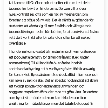
Att komma till Québec och leta efter ett rum i ett delat
boende har blivit en hinderbana. De som vill ta över
hyreskontrakt ses ofta som en risk av hyresvärdar som
föredrar att börja på ny kula. Det är därför avgörande för
studenter att vända sig till mer flexibla och välreglerade
boendelösningar redan från början, för att undvika att fastna
i ett stelt kontrakt eller bli oskyldiga offer för ett nekad
överlåtelse.
Inför denna komplexitet blir andrahandsuthyrning återigen
ett populärt alternativ för tillfällig frånvaro (t.ex. under
sommarlovet). Till skillnad från överlåtelse innebär
andrahandsuthyrning att huvudhyresgästen förblir ansvarig
för kontraktet. Hyresvärden måste dock alltid informeras och
kan neka av sakliga skäl. Det är absolut nödvändigt att skriva
ett tydligt kontrakt för andrahandsuthyrningen och
noggrant respektera förbudet mot att göra vinst. En student
som hyr ut sitt möblerade rum kan inkludera en liten
ersättning för möbelslitage, men det totala beloppet får