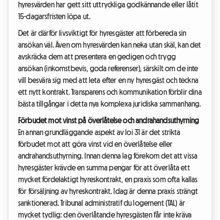
hyresvärden har gett sitt uttryckliga godkännande eller låtit
15-dagarsfristen löpa ut.
Det är därför livsviktigt för hyresgäster att förbereda sin
ansökan väl. Även om hyresvärden kan neka utan skäl, kan det
avskräcka dem att presentera en gedigen och trygg
ansökan (inkomstbevis, goda referenser), särskilt om de inte
vill besvära sig med att leta efter en ny hyresgäst och teckna
ett nytt kontrakt. Transparens och kommunikation förblir dina
bästa tillgångar i detta nya komplexa juridiska sammanhang.
Förbudet mot vinst på överlåtelse och andrahandsuthyrning
En annan grundläggande aspekt av loi 31 är det strikta
förbudet mot att göra vinst vid en överlåtelse eller
andrahandsuthyrning. Innan denna lag förekom det att vissa
hyresgäster krävde en summa pengar för att överlåta ett
mycket fördelaktigt hyreskontrakt, en praxis som ofta kallas
för försäljning av hyreskontrakt. Idag är denna praxis strängt
sanktionerad. Tribunal administratif du logement (TAL) är
mycket tydlig: den överlåtande hyresgästen får inte kräva