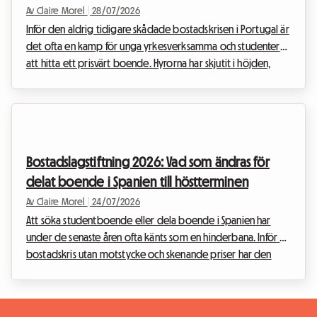
i Portugal
Av Claire Morel
|
28/07/2026
Inför den aldrig tidigare skådade bostadskrisen i Portugal är
det ofta en kamp för unga yrkesverksamma och studenter
att hitta ett prisvärt boende. Hyrorna har skjutit i höjden,
särskilt i storstäderna. På Roomlala ser vi dagligen de
utmaningar ni möter för att hitta ett värdigt boende. Det är i
detta ansträngda klimat som den portugisiska regeringen
har genomfört en omfattande reform av sitt främsta
ekonomiska stödprogram: Porta 65 Jovem 2026. Detta
Bostadslagstiftning 2026: Vad som ändras för
bidrag, som syftar till att lätta på hyresbör...
delat boende i Spanien till höstterminen
Av Claire Morel
|
24/07/2026
Att söka studentboende eller dela boende i Spanien har
under de senaste åren ofta känts som en hinderbana. Inför en
bostadskris utan motstycke och skenande priser har den
spanska regeringen beslutat att sätta ner foten. Det nya
lagdekretet som färdigställdes sommaren 2026 täpper till
de juridiska luckorna i den tidigare lagen och integrerar nu