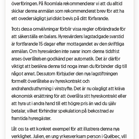
överföringen. På Roomlala rekommenderar vi att du alltid
skickar denna anmälan som rekommenderat brev för att ha
ett ovedersägligt juridiskt bevis på ditt förfarande.
Trots dessa omvälvningar förblir vissa regler oförändrade för
att säkerställa en balans. Hyresvärdens lagstadgade svarstid
är fortfarande 15 dagar efter mottagandet av den skriftliga
anmälan. Om hyresvärden inte svarar inom denna tidsfrist
anses överlåtelsen godkänd per automatik. Det är därför
viktigt att beräkna denna tid noga innan du förbinder dig till
något annat. Dessutom förbjuder den nya lagstiftningen
formellt överlåtelse av hyreskontrakt och
andrahandsuthyrning i vinstsyfte. Det är nu olagligt att kräva
ekonomisk ersättning för att överlåta sitt hyreskontrakt eller
att hyra ut i andra hand till ett högre pris än vad du själv
betalar, vilket förhindrar spekulation på bekostnad av
framtida hyresgäster.
Låt oss ta ett konkret exempel för att illustrera denna nya
verklighet. Julien, en ung yrkesverksam person i Québec, vill