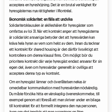
acceptera en hyreshöjning. Det är en brutal verklighet för
hyresgästernas nya rättigheter i Montréal.
Ekonomisk solidaritet: en fälla att undvika
Solidaritetsklausulen är akilleshälen för hyresgäster som
omfattas av loi 31. När ett kontrakt anger att hyresgästerna
är solidariskt ansvariga betyder det att hyresvärden kan
kräva hela hyran av vem som helst av dem. Innan du tecknar
ett kontrakt för shared housing är det därför livsviktigt att
kontrollera om denna klausul finns. Om möjligt bör du
prioritera kontrakt där varje hyresgäst endast ansvarar för sin
egen del, även om hyresvärdar generellt är ovilliga att
acceptera denna typ av kontrakt.
Om en hyresgäst lämnar och överlåtelsen nekas är
omedelbar kommunikation med hyresvärden nödvändig.
Du måste försöka hitta en vänskaplig överenskommelse, till
exempel genom att föreslå att man skriver under en bilaga
till kontraktet för att formellt integrera den nya personen,
även om det innebär att man accepterar en liten