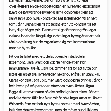
förhandlingsutrymme. Genom att systematiskt neka
överlåtelser i en delad bostad kan en hyresvärd ekonomiskt
kväva de kvarvarande hyresgästerna och pressa dem att
själva säga upp hyreskontraktet. När lägenheten väl är helt
tom står hyresvärden fri att teckna ett nytt kontrakt till ett
betydligt högre pris. Denna rättsliga förändring försvagar
delade boenden långsiktigt och tvingar hyresgäster att helt
tänka om kring hur de organiserar sig och kommunicerar
med sin hyresvärd.
Låt oss ta fallet med ett delat boende i stadsdelen
Rosemont. Clara, Marc och Sophie har delat en stor
femrummare i tre år. Clara bestämmer sig för att flytta och
hittar en ersättare. Hyresvärden nekar överlåtelsen utan skäl.
Claras kontrakt sägs upp, men Marc och Sophie tvingas stå för
hela hyran på två personer, eftersom hyresvärden vägrar
lägga till ett nytt namn på det befintliga kontraktet. För att
undvika denna fälla har Marc och Sophie inget annat val än att
förhandla fram ett helt nytt hyreskontrakt med hyresvärden,
inklusive den nya hyresgästen, men de måste oundvikligen