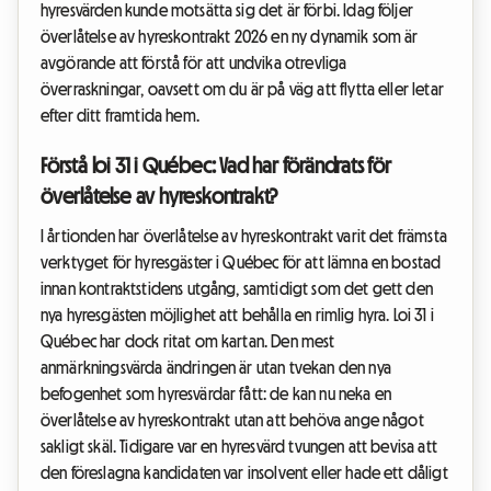
hyresvärden kunde motsätta sig det är förbi. Idag följer
överlåtelse av hyreskontrakt 2026 en ny dynamik som är
avgörande att förstå för att undvika otrevliga
överraskningar, oavsett om du är på väg att flytta eller letar
efter ditt framtida hem.
Förstå loi 31 i Québec: Vad har förändrats för
överlåtelse av hyreskontrakt?
I årtionden har överlåtelse av hyreskontrakt varit det främsta
verktyget för hyresgäster i Québec för att lämna en bostad
innan kontraktstidens utgång, samtidigt som det gett den
nya hyresgästen möjlighet att behålla en rimlig hyra. Loi 31 i
Québec har dock ritat om kartan. Den mest
anmärkningsvärda ändringen är utan tvekan den nya
befogenhet som hyresvärdar fått: de kan nu neka en
överlåtelse av hyreskontrakt utan att behöva ange något
sakligt skäl. Tidigare var en hyresvärd tvungen att bevisa att
den föreslagna kandidaten var insolvent eller hade ett dåligt