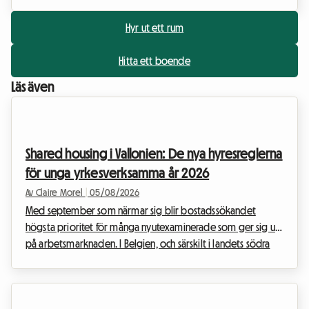
Hyr ut ett rum
Hitta ett boende
Läs även
Shared housing i Vallonien: De nya hyresreglerna
för unga yrkesverksamma år 2026
Av Claire Morel
|
05/08/2026
Med september som närmar sig blir bostadssökandet
högsta prioritet för många nyutexaminerade som ger sig ut
på arbetsmarknaden. I Belgien, och särskilt i landets södra
delar, anpassar sig fastighetsmarknaden till dessa nya
livsstilar. Hyresavtalet för delat boende (colocation) i
Vallonien 2026 står i centrum för alla diskussioner, eftersom