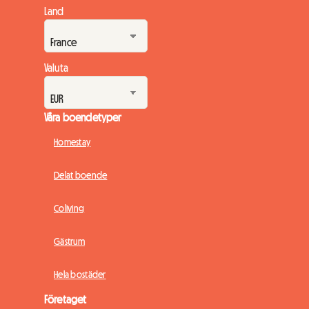
fullt ut uthyrning av rum och tillfälliga hyresavtal i det strikta
Land
ramverket för Ley de Vivienda 2026. På Roomlala vet vi hur
oroväckande dessa lagändring...
Valuta
Våra boendetyper
Homestay
Delat boende
Coliving
Gästrum
Hela bostäder
Företaget