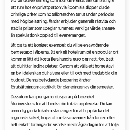
vid världsevenemang som Tour de France. Genom att hyra
ett rum hos en privatperson via Roomlala slipper du de
orimliga priser som hotellbranschen tar ut under perioder
med hög belastning. Värdar erbjuder generellt rättvisa och
stabila priser som speglar rummets verkliga värde, snarare
än spekulation kopplad till evenemanget.
Låt oss ta ett konkret exempel: du vill se en avgörande
bergsetapp i Alperna. Ett enkelt hotellrum på en populär ort
kommer lätt att kosta flera hundra euro per natt, förutsatt
att du hittar lediga platser. Genom att välja ett homestay i
en by i dalen kan du halvera eller till och med tredubbla din
budget. Denna betydande besparing ändrar
förutsättningarna radikalt för planeringen av din semester.
Dessutom kan pengarna du sparar på boendet
återinvesteras för att berika din totala upplevelse. Du kan
unna dig goda lokala restauranger för att upptäcka det
regionala köket, köpa officiella souvenirer från Touren eller
helt enkelt förlänga din vistelse med några dagar för att följa