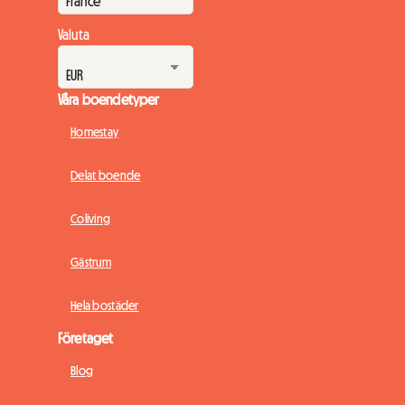
en...
Valuta
Våra boendetyper
Homestay
Delat boende
Coliving
Gästrum
Hela bostäder
Företaget
Blog