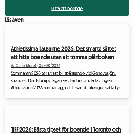
Hitta ett boende
Läs även
Athletissima Lausanne 2026: Det smarta sättet
att hitta boende utan att tömma plånboken
Av Claire Morel
|
06/08/2026
Sommaren 2026 ser ut att bli spännande vid Genèvesjöns
stränder. Den 51:a upplagan av den berömda tävlingen
Athletissima 2026 närmar sig, och lovar att återigen sätta fyr
på den olympiska huvudstaden. På Roomlala vet vi hur
snabbt det kan tära på en sportentusiasts budget att bevista
ett evenemang av en sådan omfattning. Mellan biljetter,
transport och kringkostnader stiger notan snabbt. Men det
är ofta boende i Lausanne som utgör den mest kritiska
TIFF 2026: Bästa tipset för boende i Toronto och
utgiftsposten. Medan stadens hotell blir fullbo...