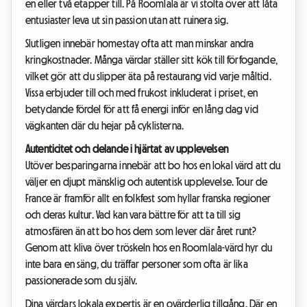
en eller två etapper till. På Roomlala är vi stolta över att låta
entusiaster leva ut sin passion utan att ruinera sig.
Slutligen innebär homestay ofta att man minskar andra
kringkostnader. Många värdar ställer sitt kök till förfogande,
vilket gör att du slipper äta på restaurang vid varje måltid.
Vissa erbjuder till och med frukost inkluderat i priset, en
betydande fördel för att få energi inför en lång dag vid
vägkanten där du hejar på cyklisterna.
Autenticitet och delande i hjärtat av upplevelsen
Utöver besparingarna innebär att bo hos en lokal värd att du
väljer en djupt mänsklig och autentisk upplevelse. Tour de
France är framför allt en folkfest som hyllar franska regioner
och deras kultur. Vad kan vara bättre för att ta till sig
atmosfären än att bo hos dem som lever där året runt?
Genom att kliva över tröskeln hos en Roomlala-värd hyr du
inte bara en säng, du träffar personer som ofta är lika
passionerade som du själv.
Dina värdars lokala expertis är en ovärderlig tillgång. Där en