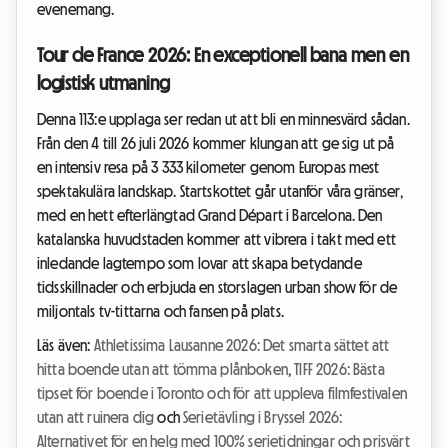
evenemang.
Tour de France 2026: En exceptionell bana men en
logistisk utmaning
Denna 113:e upplaga ser redan ut att bli en minnesvärd sådan.
Från den 4 till 26 juli 2026 kommer klungan att ge sig ut på
en intensiv resa på 3 333 kilometer genom Europas mest
spektakulära landskap. Startskottet går utanför våra gränser,
med en hett efterlängtad Grand Départ i Barcelona. Den
katalanska huvudstaden kommer att vibrera i takt med ett
inledande lagtempo som lovar att skapa betydande
tidsskillnader och erbjuda en storslagen urban show för de
miljontals tv-tittarna och fansen på plats.
Läs även:
Athletissima Lausanne 2026: Det smarta sättet att
hitta boende utan att tömma plånboken
,
TIFF 2026: Bästa
tipset för boende i Toronto och för att uppleva filmfestivalen
utan att ruinera dig
och
Serietävling i Bryssel 2026:
Alternativet för en helg med 100% serietidningar och prisvärt