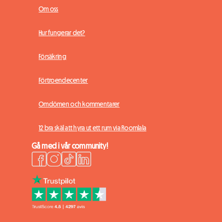
Om oss
Hur fungerar det?
Försäkring
Förtroendecenter
Omdömen och kommentarer
12 bra skäl att hyra ut ett rum via Roomlala
Gå med i vår community!