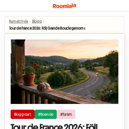
Rum att hyra
›
Blogg
›
Tour de France 2026: Följ Grande Boucle genom att bo som inneboende
Blogg-start
#Boende
#Turism
Tour de France 2026: Följ