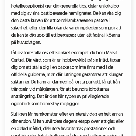
hotellreceptionist ger dig generella tips, delar en lokalbo
med sig av sina bäst bevarade hemligheter. De kan visa dig
den bästa kurvan för att se reklamkaravanen passera i
säkerhet, eller den lilla okända vandringsleden som gör att
du kan ta dig upp till ett bergspass utan att fastna i köerna
på huvudvägen.
Låt oss föreställa oss ett konkret exempel: du bor i Massif
Central. Din värd, som är en hobbycyklist på sin fritid, tipsar
dig om att ställa dig i en backe som inte finns med i de
officiella guiderna, men där lutningen garanterar att klungan
saktar ner. Du hamnar därmed på första parkett, långt från
trängseln vid målgången, för att beundra idrottarnas
ansträngning. Det är den här typen av privilegierade
ögonblick som homestay möjliggör.
Slutligen får hemkomsten efter en intensiv dag en helt annan
dimension. Ni kan utvärdera dagens etapp över ett glas eller
en delad måltid, diskutera favoriternas prestationer och
upptäcka den lokala kulturen på det mest välkomnande sätt