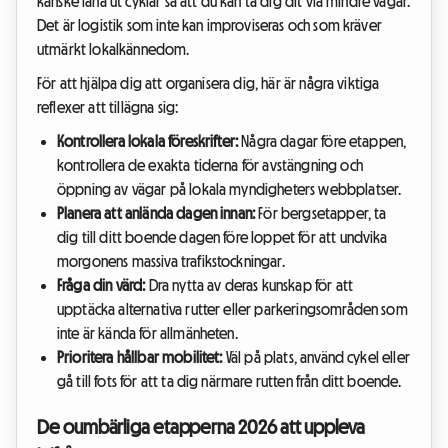
kanske låna ut cyklar så att du kan ta dig dit via mindre vägar.
Det är logistik som inte kan improviseras och som kräver
utmärkt lokalkännedom.
För att hjälpa dig att organisera dig, här är några viktiga
reflexer att tillägna sig:
Kontrollera lokala föreskrifter:
Några dagar före etappen,
kontrollera de exakta tiderna för avstängning och
öppning av vägar på lokala myndigheters webbplatser.
Planera att anlända dagen innan:
För bergsetapper, ta
dig till ditt boende dagen före loppet för att undvika
morgonens massiva trafikstockningar.
Fråga din värd:
Dra nytta av deras kunskap för att
upptäcka alternativa rutter eller parkeringsområden som
inte är kända för allmänheten.
Prioritera hållbar mobilitet:
Väl på plats, använd cykel eller
gå till fots för att ta dig närmare rutten från ditt boende.
De oumbärliga etapperna 2026 att uppleva