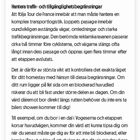
Hantera trafik- och tillgänglighetsbegränsningar
Att följa Tour de France innebär att man måste hantera en
komplex transportlogistik. Loppets passage innebär
oundvikligen avstängda vägar, omledningar och starka
trafikbegränsningar. Den berömda reklamkaravanen passerar
cirka två timmar före cyklisterna, och vägarna stängs ofta
långt innan dess passage och öppnas igen flera timmar efter
att etappen avslutats.
Det är därför av största vikt att kontrollera det exakta läget
för ditt homestay med hänsyn till dessa begränsningar. Om
ditt rum ligger på fel sida om en blockerad huvudled
riskerar du att bli fast under större delen av dagen. Om din
värd däremot bor direkt längs rutten behöver du inte ens ta
bilen: showen kommer till dig!
Till exempel, om du bor i en dal i Vogeserna och etappen
korsar huvudvägen, kommer din värd att kunna tipsa dig om
när du senast måste ge dig av för att inte bli blockerad, eller