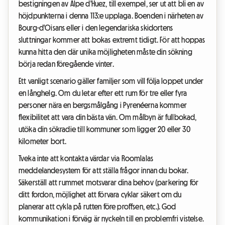
bestigningen av Alpe d'Huez, till exempel, ser ut att bli en av
höjdpunkterna i denna 113:e upplaga. Boenden i närheten av
Bourg-d'Oisans eller i den legendariska skidortens
sluttningar kommer att bokas extremt tidigt. För att hoppas
kunna hitta den där unika möjligheten måste din sökning
börja redan föregående vinter.
Ett vanligt scenario gäller familjer som vill följa loppet under
en långhelg. Om du letar efter ett rum för tre eller fyra
personer nära en bergsmålgång i Pyrenéerna kommer
flexibilitet att vara din bästa vän. Om målbyn är fullbokad,
utöka din sökradie till kommuner som ligger 20 eller 30
kilometer bort.
Tveka inte att kontakta värdar via Roomlalas
meddelandesystem för att ställa frågor innan du bokar.
Säkerställ att rummet motsvarar dina behov (parkering för
ditt fordon, möjlighet att förvara cyklar säkert om du
planerar att cykla på rutten före proffsen, etc.). God
kommunikation i förväg är nyckeln till en problemfri vistelse.