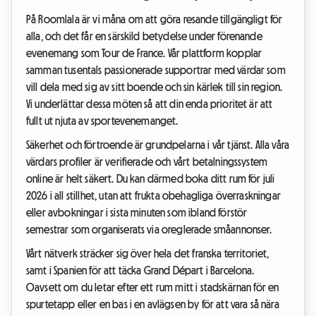
På Roomlala är vi måna om att göra resande tillgängligt för
alla, och det får en särskild betydelse under förenande
evenemang som Tour de France. Vår plattform kopplar
samman tusentals passionerade supportrar med värdar som
vill dela med sig av sitt boende och sin kärlek till sin region.
Vi underlättar dessa möten så att din enda prioritet är att
fullt ut njuta av sportevenemanget.
Säkerhet och förtroende är grundpelarna i vår tjänst. Alla våra
värdars profiler är verifierade och vårt betalningssystem
online är helt säkert. Du kan därmed boka ditt rum för juli
2026 i all stillhet, utan att frukta obehagliga överraskningar
eller avbokningar i sista minuten som ibland förstör
semestrar som organiserats via oreglerade småannonser.
Vårt nätverk sträcker sig över hela det franska territoriet,
samt i Spanien för att täcka Grand Départ i Barcelona.
Oavsett om du letar efter ett rum mitt i stadskärnan för en
spurtetapp eller en bas i en avlägsen by för att vara så nära