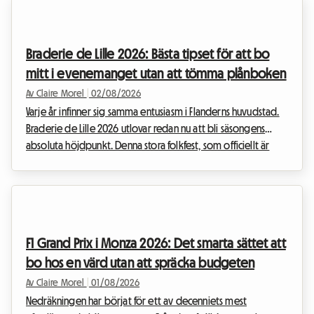
det officiella evenemanget inte kommer att äga rum, är den
belgiska huvudstaden full av permanenta skatter för fans av
den nionde konstarten. Den här artikeln förklarar hur du kan
Braderie de Lille 2026: Bästa tipset för att bo
förvandla denna besvikel...
mitt i evenemanget utan att tömma plånboken
Av Claire Morel
|
02/08/2026
Varje år infinner sig samma entusiasm i Flanderns huvudstad.
Braderie de Lille 2026 utlovar redan nu att bli säsongens
absoluta höjdpunkt. Denna stora folkfest, som officiellt är
planerad från lördag den 5 september kl. 08.00 till söndag
den 6 september kl. 18.00, förvandlar storstadsområdet Lille
till en enorm utomhusmarknad. Men med ett så enastående
evenemang följer också en massiv tillströmning av besökare.
Att hitta någonstans att sova blir snabbt en riktig utmaning.
F1 Grand Prix i Monza 2026: Det smarta sättet att
När hotellen är fullbok...
bo hos en värd utan att spräcka budgeten
Av Claire Morel
|
01/08/2026
Nedräkningen har börjat för ett av decenniets mest