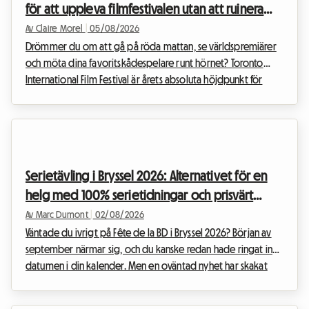
för att uppleva filmfestivalen utan att ruinera
dig
Av Claire Morel
|
05/08/2026
Drömmer du om att gå på röda mattan, se världspremiärer
och möta dina favoritskådespelare runt hörnet? Toronto
International Film Festival är årets absoluta höjdpunkt för
varje cineast som vill kalla sig själv något. Att organisera sin
resa till detta världsevent kan dock snabbt bli ett
ekonomiskt huvudbry, särskilt när det gäller boende. På
Roomlala vet vi hur avgörande det är att hitta en bekväm
bas utan att spräcka budgeten. Därför erbjuder vi denna
Serietävling i Bryssel 2026: Alternativet för en
kompletta guide för att hitta det bästa boe...
helg med 100% serietidningar och prisvärt
boende på Roomlala
Av Marc Dumont
|
02/08/2026
Väntade du ivrigt på Fête de la BD i Bryssel 2026? Början av
september närmar sig, och du kanske redan hade ringat in
datumen i din kalender. Men en oväntad nyhet har skakat
om den belgiska kulturkalendern. Inför denna situation har vi
på Roomlala beslutat att återuppfinna din vistelse. Även om