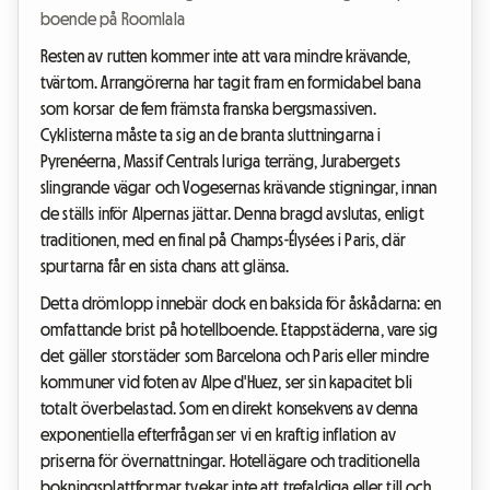
boende på Roomlala
Resten av rutten kommer inte att vara mindre krävande,
tvärtom. Arrangörerna har tagit fram en formidabel bana
som korsar de fem främsta franska bergsmassiven.
Cyklisterna måste ta sig an de branta sluttningarna i
Pyrenéerna, Massif Centrals luriga terräng, Jurabergets
slingrande vägar och Vogesernas krävande stigningar, innan
de ställs inför Alpernas jättar. Denna bragd avslutas, enligt
traditionen, med en final på Champs-Élysées i Paris, där
spurtarna får en sista chans att glänsa.
Detta drömlopp innebär dock en baksida för åskådarna: en
omfattande brist på hotellboende. Etappstäderna, vare sig
det gäller storstäder som Barcelona och Paris eller mindre
kommuner vid foten av Alpe d'Huez, ser sin kapacitet bli
totalt överbelastad. Som en direkt konsekvens av denna
exponentiella efterfrågan ser vi en kraftig inflation av
priserna för övernattningar. Hotellägare och traditionella
bokningsplattformar tvekar inte att trefaldiga eller till och