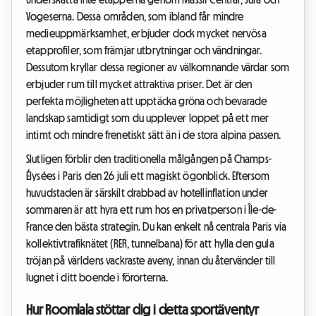
Vogeserna. Dessa områden, som ibland får mindre
medieuppmärksamhet, erbjuder dock mycket nervösa
etapprofiler, som främjar utbrytningar och vändningar.
Dessutom kryllar dessa regioner av välkomnande värdar som
erbjuder rum till mycket attraktiva priser. Det är den
perfekta möjligheten att upptäcka gröna och bevarade
landskap samtidigt som du upplever loppet på ett mer
intimt och mindre frenetiskt sätt än i de stora alpina passen.
Slutligen förblir den traditionella målgången på Champs-
Élysées i Paris den 26 juli ett magiskt ögonblick. Eftersom
huvudstaden är särskilt drabbad av hotellinflation under
sommaren är att hyra ett rum hos en privatperson i Île-de-
France den bästa strategin. Du kan enkelt nå centrala Paris via
kollektivtrafiknätet (RER, tunnelbana) för att hylla den gula
tröjan på världens vackraste aveny, innan du återvänder till
lugnet i ditt boende i förorterna.
Hur Roomlala stöttar dig i detta sportäventyr