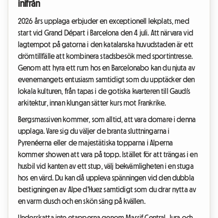
inifrån
2026 års upplaga erbjuder en exceptionell lekplats, med
start vid Grand Départ i Barcelona den 4 juli. Att närvara vid
lagtempot på gatorna i den katalanska huvudstaden är ett
drömtillfälle att kombinera stadsbesök med sportintresse.
Genom att hyra ett rum hos en Barcelonabo kan du njuta av
evenemangets entusiasm samtidigt som du upptäcker den
lokala kulturen, från tapas i de gotiska kvarteren till Gaudís
arkitektur, innan klungan sätter kurs mot Frankrike.
Bergsmassiven kommer, som alltid, att vara domare i denna
upplaga. Vare sig du väljer de branta sluttningarna i
Pyrenéerna eller de majestätiska topparna i Alperna
kommer showen att vara på topp. Istället för att trängas i en
husbil vid kanten av ett stup, välj bekvämligheten i en stuga
hos en värd. Du kan då uppleva spänningen vid den dubbla
bestigningen av Alpe d'Huez samtidigt som du drar nytta av
en varm dusch och en skön säng på kvällen.
Underskatta inte etapperna genom Massif Central, Jura och