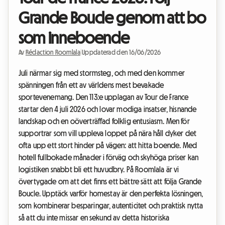
Grande Boucle genom att bo
som inneboende
Av
Rédaction Roomlala
|
Uppdaterad den 16/06/2026
Juli närmar sig med stormsteg, och med den kommer
spänningen från ett av världens mest bevakade
sportevenemang. Den 113:e upplagan av Tour de France
startar den 4 juli 2026 och lovar modiga insatser, hisnande
landskap och en oöverträffad folklig entusiasm. Men för
supportrar som vill uppleva loppet på nära håll dyker det
ofta upp ett stort hinder på vägen: att hitta boende. Med
hotell fullbokade månader i förväg och skyhöga priser kan
logistiken snabbt bli ett huvudbry. På Roomlala är vi
övertygade om att det finns ett bättre sätt att följa Grande
Boucle. Upptäck varför homestay är den perfekta lösningen,
som kombinerar besparingar, autenticitet och praktisk nytta
så att du inte missar en sekund av detta historiska