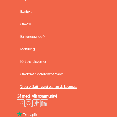
Kontakt
Om oss
Hur fungerar det?
Försäkring
Förtroendecenter
Omdömen och kommentarer
12 bra skäl att hyra ut ett rum via Roomlala
Gå med i vår community!