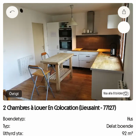
Visa alla 8 bilder
Övrigt
2 Chambres à Louer En Colocation (Lieusaint - 77127)
Boendetyp:
Hus
Typ:
Delat boende
Uthyrd yta:
92 m²