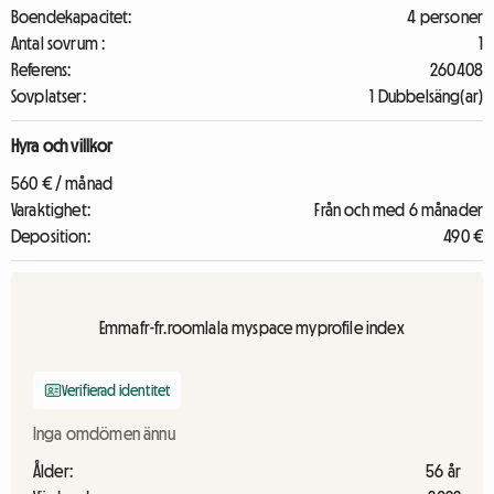
Boendekapacitet:
4 personer
Antal sovrum :
1
Referens:
260408
Sovplatser:
1 Dubbelsäng(ar)
Hyra och villkor
560 € / månad
Varaktighet:
Från och med 6 månader
Deposition:
490 €
Emmafr-fr.roomlala myspace myprofile index
Verifierad identitet
Inga omdömen ännu
Ålder:
56 år