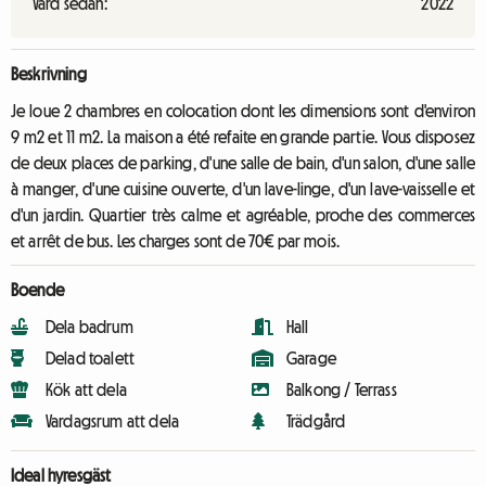
Värd sedan:
2022
Beskrivning
Je loue 2 chambres en colocation dont les dimensions sont d'environ
9 m2 et 11 m2. La maison a été refaite en grande partie. Vous disposez
de deux places de parking, d'une salle de bain, d'un salon, d'une salle
à manger, d'une cuisine ouverte, d'un lave-linge, d'un lave-vaisselle et
d'un jardin. Quartier très calme et agréable, proche des commerces
et arrêt de bus. Les charges sont de 70€ par mois.
Boende
Dela badrum
Hall
Delad toalett
Garage
Kök att dela
Balkong / Terrass
Vardagsrum att dela
Trädgård
Ideal hyresgäst