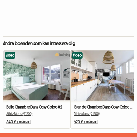
Andra boenden som kan intressera dig
Video
Video
Belle Chambre Dans Cosy Coloc #2
Grande Chambre Dans Cosy Coloc #5 New York près d'olry
Athis-Mons (91200)
Athis-Mons (91200)
640 € / månad
620 € / månad