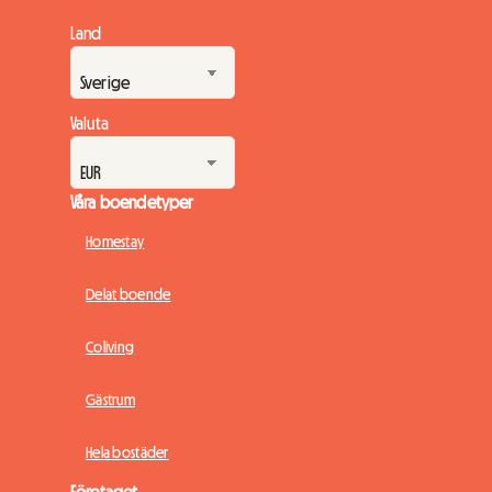
Land
Valuta
Våra boendetyper
Homestay
Delat boende
Coliving
Gästrum
Hela bostäder
Företaget