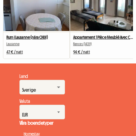
Rum i Lausanne (nära CHUV)
Appartement 1 Pièce Meublé Avec Cuisine équipée
Lausanne
Rances (1439)
47 € / natt
94 € / natt
Land
Valuta
Våra boendetyper
Homestay