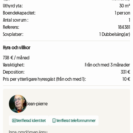
Uthyrd yta:
30 m²
Boendekapacitet:
1 person
Antal sovrum :
1
Referens:
184381
Sovplatser:
1 Dubbelsäng(ar)
Hyra och villkor
738 € / månad
Varaktighet:
Från och med 3 månader
Deposition:
331 €
Pris per ytterligare hyresgäst (från och med 1):
10 €
Jean-pierre
Verifierad identitet
Verifierat telefonnummer
Inga omdömen ännu