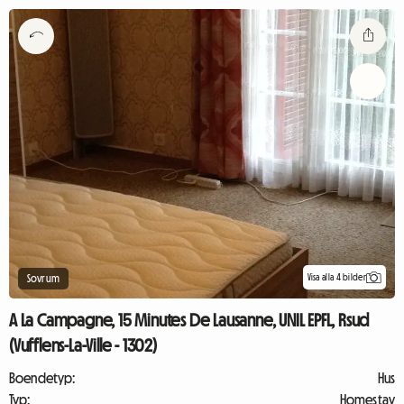
Visa alla 4 bilder
Sovrum
A La Campagne, 15 Minutes De Lausanne, UNIL EPFL, Rsud
(Vufflens-La-Ville - 1302)
Boendetyp:
Hus
Typ:
Homestay