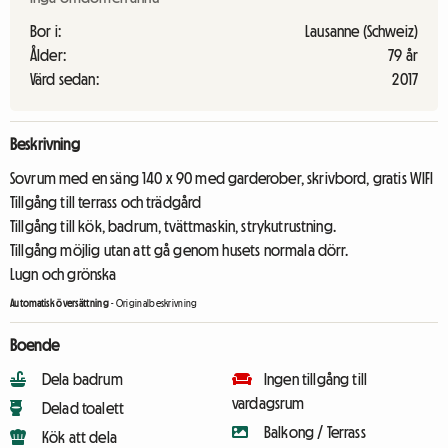
Bor i:
Lausanne (Schweiz)
Ålder:
79 år
Värd sedan:
2017
Beskrivning
Sovrum med en säng 140 x 90 med garderober, skrivbord, gratis WIFI
Tillgång till terrass och trädgård
Tillgång till kök, badrum, tvättmaskin, strykutrustning.
Tillgång möjlig utan att gå genom husets normala dörr.
Lugn och grönska
Automatisk översättning
-
Originalbeskrivning
Boende
Dela badrum
Ingen tillgång till
vardagsrum
Delad toalett
Balkong / Terrass
Kök att dela