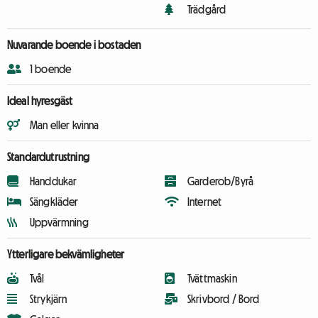
Trädgård
Nuvarande boende i bostaden
1 boende
Ideal hyresgäst
Man eller kvinna
Standardutrustning
Handdukar
Garderob/Byrå
Sängkläder
Internet
Uppvärmning
Ytterligare bekvämligheter
Tvål
Tvättmaskin
Strykjärn
Skrivbord / Bord