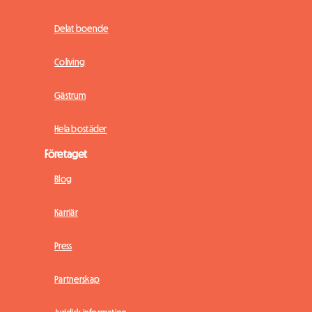
Delat boende
Coliving
Gästrum
Hela bostäder
Företaget
Blog
Karriär
Press
Partnerskap