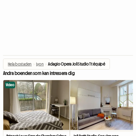
Hela bostaden
›
Lyon
›
Adagio Opera Joli Studio Tt équipé
Andra boenden som kan intressera dig
Video