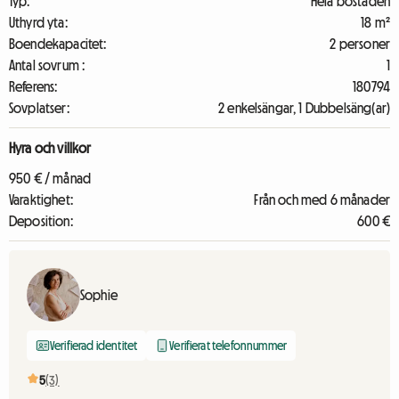
Typ:
Hela bostaden
Uthyrd yta:
18 m²
Boendekapacitet:
2 personer
Antal sovrum :
1
Referens:
180794
Sovplatser:
2 enkelsängar, 1 Dubbelsäng(ar)
Hyra och villkor
950 € / månad
Varaktighet:
Från och med 6 månader
Deposition:
600 €
Sophie
Verifierad identitet
Verifierat telefonnummer
5
(3)