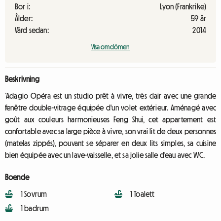
Bor i:
Lyon (Frankrike)
Ålder:
59 år
Värd sedan:
2014
Visa omdömen
Beskrivning
’Adagio Opéra est un studio prêt à vivre, très clair avec une grande
fenêtre double-vitrage équipée d'un volet extérieur. Aménagé avec
goût aux couleurs harmonieuses Feng Shui, cet appartement est
confortable avec sa large pièce à vivre, son vrai lit de deux personnes
(matelas zippés), pouvant se séparer en deux lits simples, sa cuisine
bien équipée avec un lave-vaisselle, et sa jolie salle d'eau avec WC.
Boende
1 Sovrum
1 Toalett
1 badrum