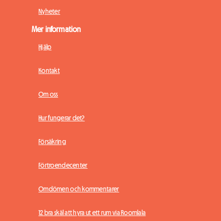
Nyheter
Mer information
Hjälp
Kontakt
Om oss
Hur fungerar det?
Försäkring
Förtroendecenter
Omdömen och kommentarer
12 bra skäl att hyra ut ett rum via Roomlala