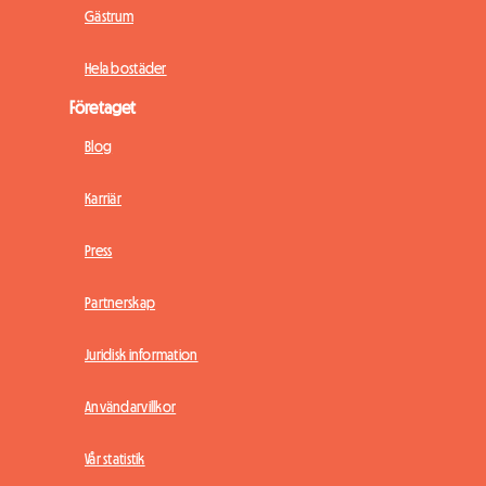
Gästrum
Hela bostäder
Företaget
Blog
Karriär
Press
Partnerskap
Juridisk information
Användarvillkor
Vår statistik