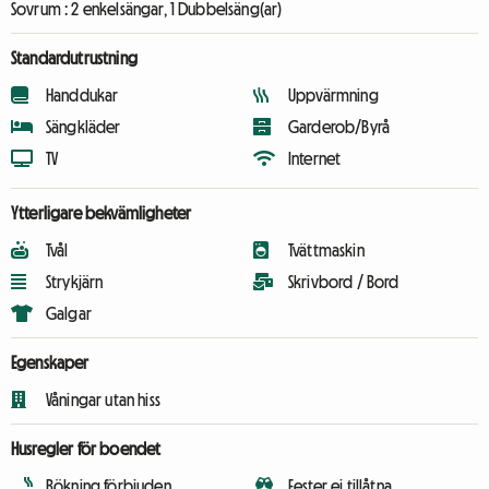
Sovrum :
2 enkelsängar, 1 Dubbelsäng(ar)
Standardutrustning
Handdukar
Uppvärmning
Sängkläder
Garderob/Byrå
TV
Internet
Ytterligare bekvämligheter
Tvål
Tvättmaskin
Strykjärn
Skrivbord / Bord
Galgar
Egenskaper
Våningar utan hiss
Husregler för boendet
Rökning förbjuden
Fester ej tillåtna