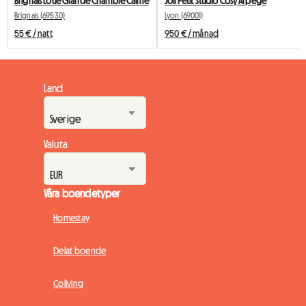
Brignais Loue Grande Chambre Calme
Joli Petit Studio Cosy Arpege
Brignais (69530)
Lyon (69001)
55 € / natt
950 € / månad
Land
Valuta
Våra boendetyper
Homestay
Delat boende
Coliving