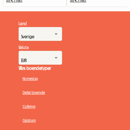
55 € / natt
50 € / natt
Land
Valuta
Våra boendetyper
Homestay
Delat boende
Coliving
Gästrum