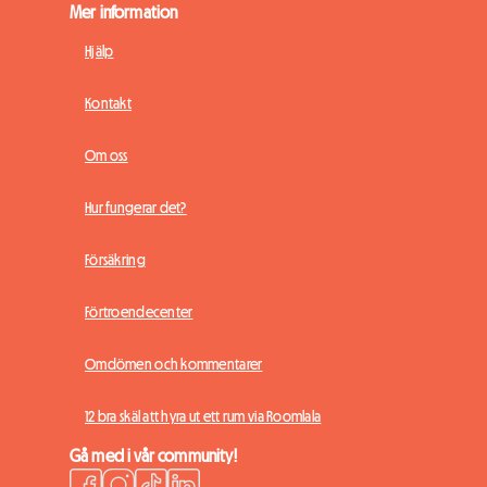
Mer information
Hjälp
Kontakt
Om oss
Hur fungerar det?
Försäkring
Förtroendecenter
Omdömen och kommentarer
12 bra skäl att hyra ut ett rum via Roomlala
Gå med i vår community!