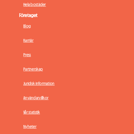
Hela bostäder
Företaget
Blog
Karriär
Press
Partnerskap
Juridisk information
Användarvillkor
Vår statistik
Nyheter