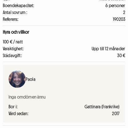
Boendekapacitet:
6 personer
Antal sovrum :
2
Referens:
190203
Hyra och villkor
100 € / natt
Varaktighet:
Upp till 12 månader
Städavgift:
30 €
Paola
Inga omdömen ännu
Bor i:
Gattinara (Frankrike)
Värd sedan:
2017