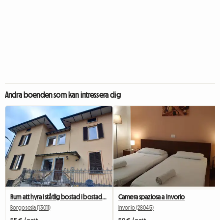
Andra boenden som kan intressera dig
Rum att hyra i ståtlig bostad i bostadsområde
Camera spaziosa a Invorio
Borgosesia (13011)
Invorio (28045)