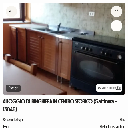
Visa alla 2 bilder
Övrigt
ALLOGGIO DI RINGHIERA IN CENTRO STORICO (Gattinara -
13045)
Boendetyp:
Hus
Typ:
Hela bostaden