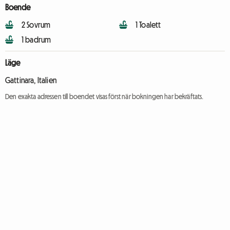
Boende
2 Sovrum
1 Toalett
1 badrum
Läge
Gattinara, Italien
Den exakta adressen till boendet visas först när bokningen har bekräftats.