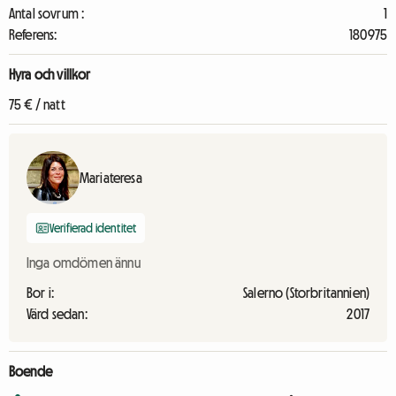
Antal sovrum :
1
Referens:
180975
Hyra och villkor
75 € / natt
Mariateresa
Verifierad identitet
Inga omdömen ännu
Bor i:
Salerno (Storbritannien)
Värd sedan:
2017
Boende