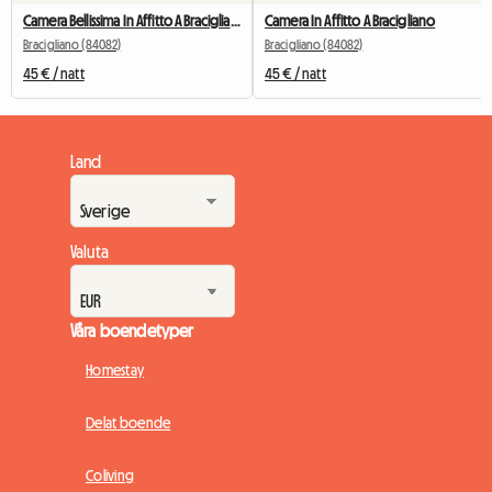
Camera Bellissima In Affitto A Bracigliano
Camera In Affitto A Bracigliano
Bracigliano (84082)
Bracigliano (84082)
45 € / natt
45 € / natt
Land
Valuta
Våra boendetyper
Homestay
Delat boende
Coliving