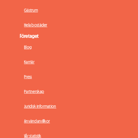
Gästrum
Hela bostäder
Företaget
Blog
Karriär
Press
Partnerskap
Juridisk information
Användarvillkor
Vår statistik