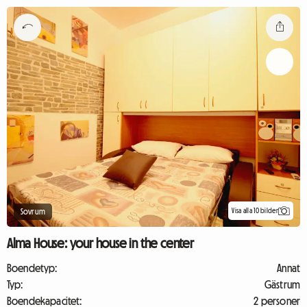
Visa alla 10 bilder
Sovrum
Alma House: your house in the center
Boendetyp:
Annat
Typ:
Gästrum
Boendekapacitet:
2 personer