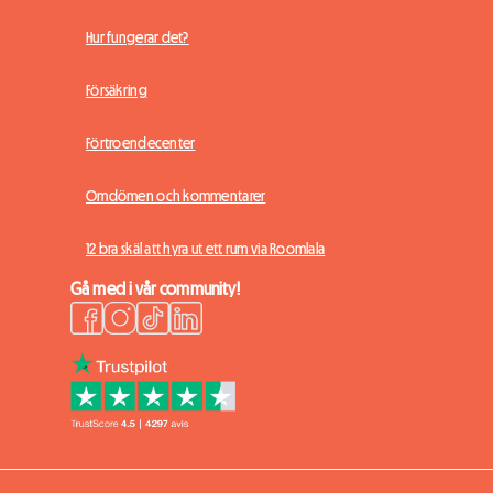
Hur fungerar det?
Försäkring
Förtroendecenter
Omdömen och kommentarer
12 bra skäl att hyra ut ett rum via Roomlala
Gå med i vår community!