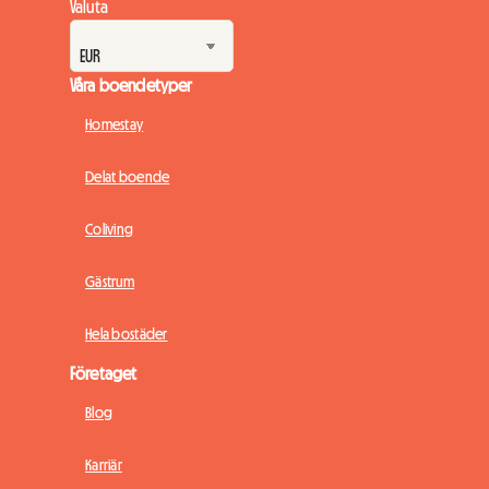
Valuta
Våra boendetyper
Homestay
Delat boende
Coliving
Gästrum
Hela bostäder
Företaget
Blog
Karriär