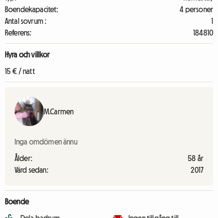
Boendekapacitet:
4 personer
Antal sovrum :
1
Referens:
184810
Hyra och villkor
15 € / natt
M.Carmen
Inga omdömen ännu
Ålder:
58 år
Värd sedan:
2017
Boende