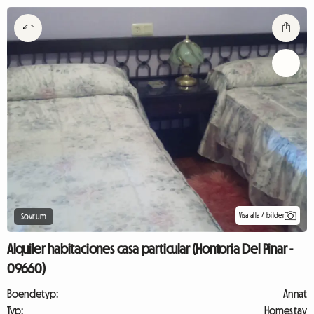
Visa alla 4 bilder
Sovrum
Alquiler habitaciones casa particular (Hontoria Del Pinar -
09660)
Boendetyp:
Annat
Typ:
Homestay