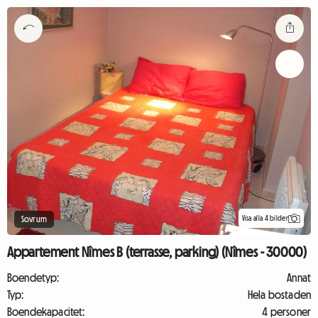
Visa alla 4 bilder
Sovrum
Appartement Nîmes B (terrasse, parking) (Nîmes - 30000)
Boendetyp:
Annat
Typ:
Hela bostaden
Boendekapacitet:
4 personer