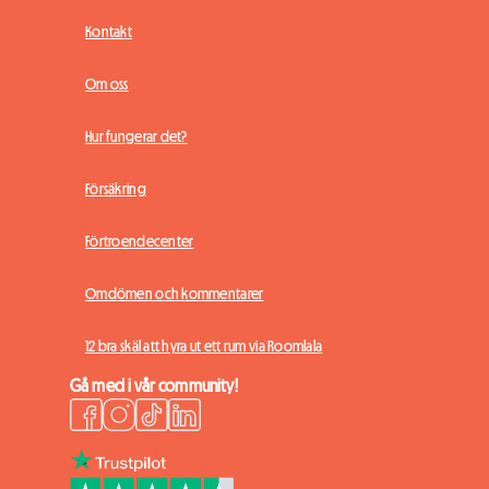
Kontakt
Om oss
Hur fungerar det?
Försäkring
Förtroendecenter
Omdömen och kommentarer
12 bra skäl att hyra ut ett rum via Roomlala
Gå med i vår community!