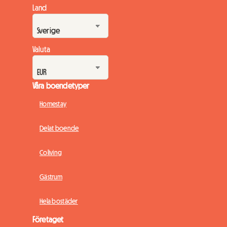
Land
Valuta
Våra boendetyper
Homestay
Delat boende
Coliving
Gästrum
Hela bostäder
Företaget