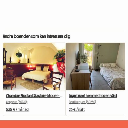
Andra boenden som kan intressera dig
Chambre Etudiant Stagiaire à Louer - Rdc Avec Sa Terrasse -
Lugnt rum i hemmet hos en värd
Vergèze (30310)
Bouillargues (30230)
535 € / månad
26 € / natt