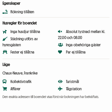
Egenskaper
Rökning tillåten
Husregler för boendet
Inga husdjur tillåtna
Absolut tystnad mellan kl.
22.00 och 08.00
Städning utförs av
hyresgästen
Inga obehöriga gäster
Fester ej tillåtna
Par ej tillåtna
Läge
Chaux-Neuve, Frankrike
Kollektivtrafik
Turistmål
Affärer
Tågstation
Den exakta adressen till boendet visas först när bokningen har bekräftats.