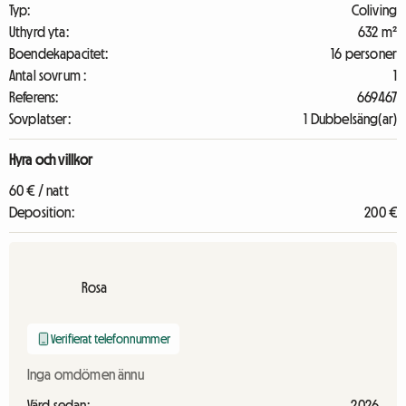
Typ:
Coliving
Uthyrd yta:
632 m²
Boendekapacitet:
16 personer
Antal sovrum :
1
Referens:
669467
Sovplatser:
1 Dubbelsäng(ar)
Hyra och villkor
60 € / natt
Deposition:
200 €
Rosa
Verifierat telefonnummer
Inga omdömen ännu
Värd sedan:
2026