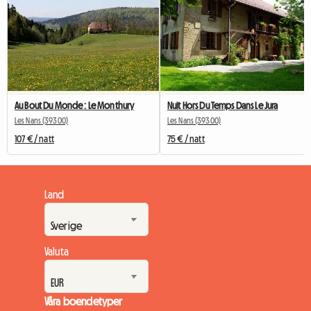
Au Bout Du Monde : Le Monthury
Nuit Hors Du Temps Dans Le Jura
Les Nans (39300)
Les Nans (39300)
107 € / natt
75 € / natt
Land
Valuta
Våra boendetyper