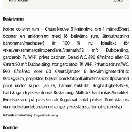
Beskrivning
Lyxiga coliving-rum – Chaux-Neuve (Tillgängliga om 1 månad)Snart
öppnar en anläggning med 16 bekväma rum. Sängutrustning
(sängramar/madrasser) är 100 % ny. Idealiskt för
yrkesverksamma/gränspendlare.Alternativ:12 m²: Dubbelsäng,
garderob, TV, Wi-Fi, privat badrum. Delad WC. 490 €/månad eller 50
€/natt.20 m²: Dubbelsäng, stor garderob, TV, Wi-Fi. Privat badrum/WC.
590 €/månad eller 60 €/natt.Tjänster & Bekvämligheter:Fritid:
Vardagsrum, projektor, biljard, bordsfotboll.Välbefinnande: Uppvärmd
pool under kupol, jacuzzi, hamam.Praktiskt: Höghastighets-Wi-Fi,
tvättstuga, dryckesautomat.Restaurang: Måltider kan bokas.Mobilitet:
Hyrbilsservice på plats.KontaktBegränsat antal platser. Kontakta oss
via meddelandetjänsten och ange: yrkesstatus, alternativ, rumstyp
Automatisk översättning
-
Originalbeskrivning
Boende