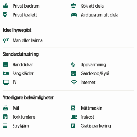
Privat badrum
Kök att dela
Privat toalett
Vardagsrum att dela
Ideal hyresgäst
Man eller kvinna
Standardutrustning
Handdukar
Uppvärmning
Sängkläder
Garderob/Byrå
TV
Internet
Ytterligare bekvämligheter
Tvål
Tvättmaskin
Torktumlare
Frukost
Strykjärn
Gratis parkering