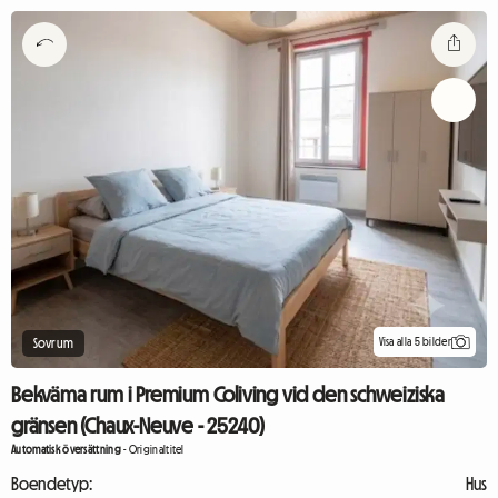
Visa alla 5 bilder
Sovrum
Bekväma rum i Premium Coliving vid den schweiziska
gränsen (Chaux-Neuve - 25240)
Automatisk översättning
-
Originaltitel
Boendetyp:
Hus