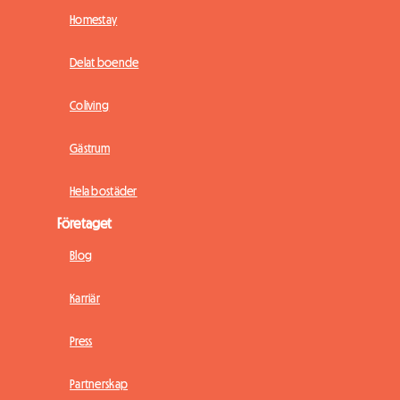
Homestay
Delat boende
Coliving
Gästrum
Hela bostäder
Företaget
Blog
Karriär
Press
Partnerskap