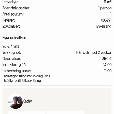
Uthyrd yta:
11 m²
Boendekapacitet:
1 person
Antal sovrum :
1
Referens:
483791
Sovplatser:
1 Enkelsäng
Hyra och villkor
26 € / natt
Varaktighet:
Från och med 2 veckor
Deposition:
350 €
Incheckning från:
14:00
Utcheckning senast:
11:00
- Berättigad till bostadsbidrag (APL)
- Möjlighet till folkbokföring
Cathy