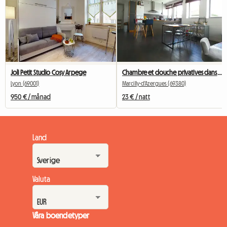
Joli Petit Studio Cosy Arpege
Chambre et douche privatives dans loft avec terrasse 40 m2
Lyon (69001)
Marcilly-d'Azergues (69380)
950 € / månad
23 € / natt
Land
Valuta
Våra boendetyper