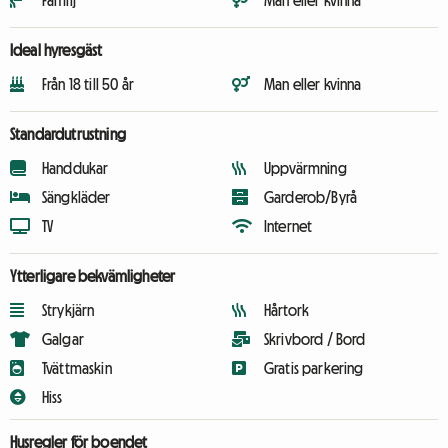
Familj
Man eller kvinna
Ideal hyresgäst
Från 18 till 50 år
Man eller kvinna
Standardutrustning
Handdukar
Uppvärmning
Sängkläder
Garderob/Byrå
TV
Internet
Ytterligare bekvämligheter
Strykjärn
Hårtork
Galgar
Skrivbord / Bord
Tvättmaskin
Gratis parkering
Hiss
Husregler för boendet