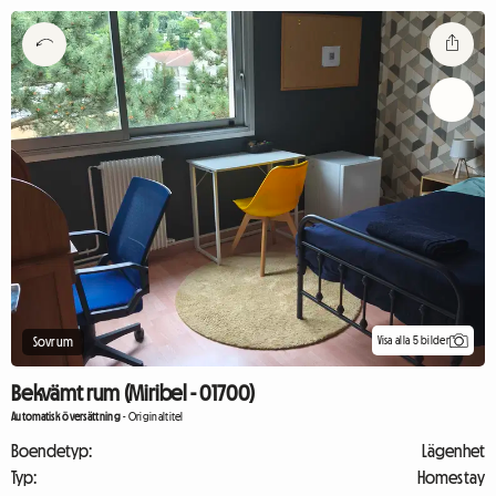
Visa alla 5 bilder
Sovrum
Bekvämt rum (Miribel - 01700)
Automatisk översättning
-
Originaltitel
Boendetyp:
Lägenhet
Typ:
Homestay