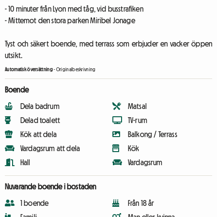
- 10 minuter från Lyon med tåg, vid busstrafiken
- Mittemot den stora parken Miribel Jonage
Tyst och säkert boende, med terrass som erbjuder en vacker öppen
utsikt.
Automatisk översättning
-
Originalbeskrivning
Boende
Dela badrum
Matsal
Delad toalett
TV-rum
Kök att dela
Balkong / Terrass
Vardagsrum att dela
Kök
Hall
Vardagsrum
Nuvarande boende i bostaden
1 boende
Från 18 år