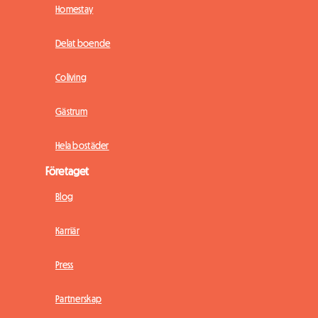
Homestay
Delat boende
Coliving
Gästrum
Hela bostäder
Företaget
Blog
Karriär
Press
Partnerskap