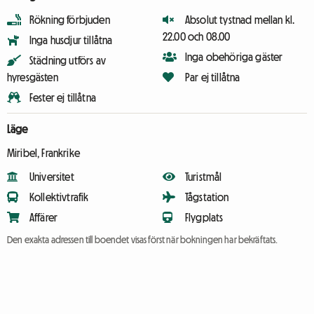
Rökning förbjuden
Absolut tystnad mellan kl.
22.00 och 08.00
Inga husdjur tillåtna
Inga obehöriga gäster
Städning utförs av
hyresgästen
Par ej tillåtna
Fester ej tillåtna
Läge
Miribel, Frankrike
Universitet
Turistmål
Kollektivtrafik
Tågstation
Affärer
Flygplats
Den exakta adressen till boendet visas först när bokningen har bekräftats.