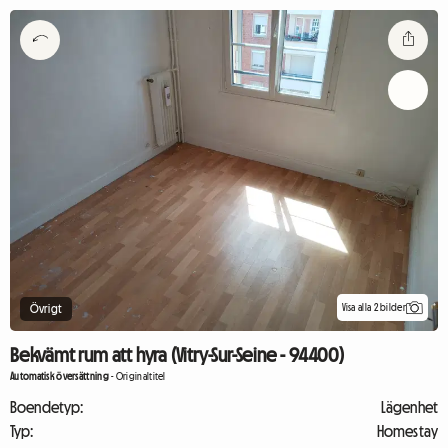
Visa alla 2 bilder
Övrigt
Bekvämt rum att hyra (Vitry-Sur-Seine - 94400)
Automatisk översättning
-
Originaltitel
Boendetyp:
Lägenhet
Typ:
Homestay