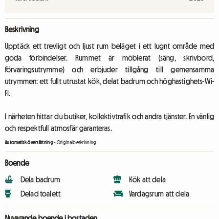
Beskrivning
Upptäck ett trevligt och ljust rum beläget i ett lugnt område med
goda förbindelser. Rummet är möblerat (säng, skrivbord,
förvaringsutrymme) och erbjuder tillgång till gemensamma
utrymmen: ett fullt utrustat kök, delat badrum och höghastighets-Wi-
Fi.
I närheten hittar du butiker, kollektivtrafik och andra tjänster. En vänlig
och respektfull atmosfär garanteras.
Automatisk översättning
-
Originalbeskrivning
Boende
Dela badrum
Kök att dela
Delad toalett
Vardagsrum att dela
Nuvarande boende i bostaden