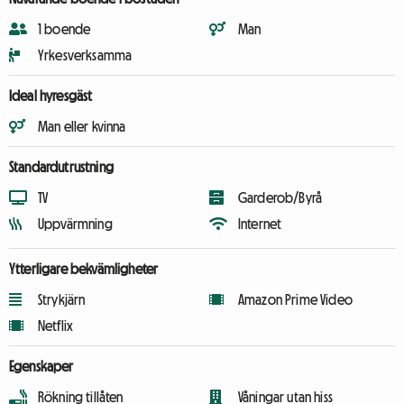
1 boende
Man
Yrkesverksamma
Ideal hyresgäst
Man eller kvinna
Standardutrustning
TV
Garderob/Byrå
Uppvärmning
Internet
Ytterligare bekvämligheter
Strykjärn
Amazon Prime Video
Netflix
Egenskaper
Rökning tillåten
Våningar utan hiss