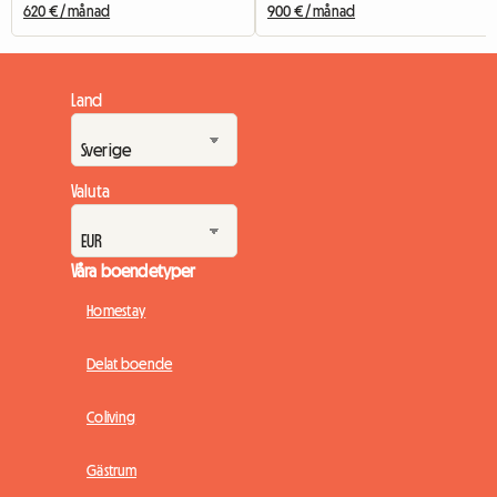
620 € / månad
900 € / månad
Land
Valuta
Våra boendetyper
Homestay
Delat boende
Coliving
Gästrum