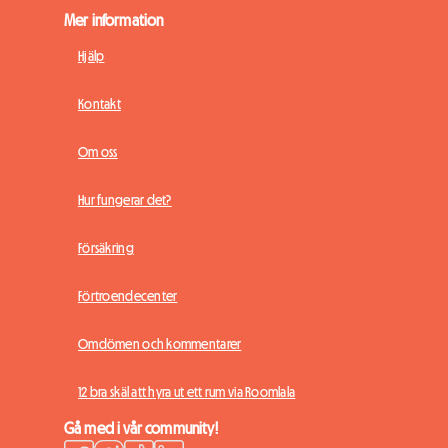
Mer information
Hjälp
Kontakt
Om oss
Hur fungerar det?
Försäkring
Förtroendecenter
Omdömen och kommentarer
12 bra skäl att hyra ut ett rum via Roomlala
Gå med i vår community!