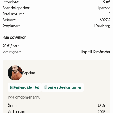
Uthyrd yta:
9 m²
Boendekapacitet:
1 person
Antal sovrum :
1
Referens:
609714
Sovplatser:
1 Enkelsäng
Hyra och villkor
20 € / natt
Varaktighet:
Upp till 12 månader
Baptiste
Verifierad identitet
Verifierat telefonnummer
Inga omdömen ännu
Ålder:
43 år
Värd sedan:
2025