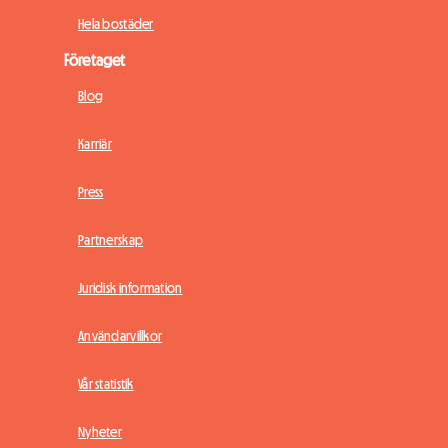
Hela bostäder
Företaget
Blog
Karriär
Press
Partnerskap
Juridisk information
Användarvillkor
Vår statistik
Nyheter