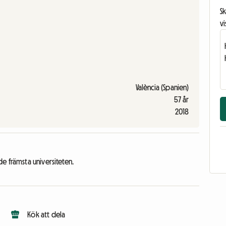
Sk
vi
València (Spanien)
57 år
2018
e främsta universiteten.
Kök att dela