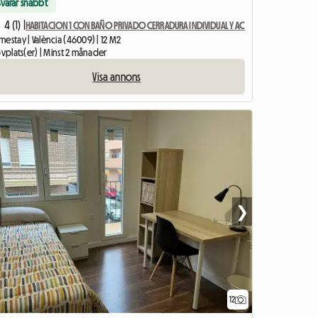
Svarar snabbt
4 (1) |
HABITACION 1 CON BAÑO PRIVADO CERRADURA INDIVIDUAL Y AC
estay | València (46009) | 12 M2
ovplats(er) | Minst 2 månader
Visa annons
❯
12