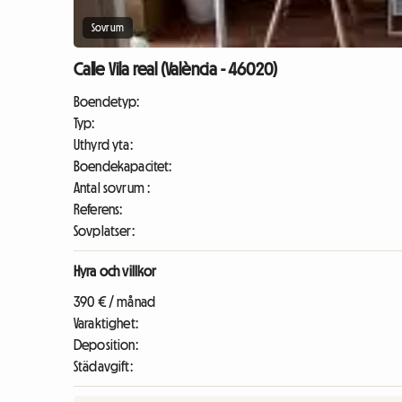
Sovrum
Calle Vila real (València - 46020)
Boendetyp:
Typ:
Uthyrd yta:
Boendekapacitet:
Antal sovrum :
Referens:
Sovplatser:
Hyra och villkor
390 € / månad
Varaktighet:
Deposition:
Städavgift: