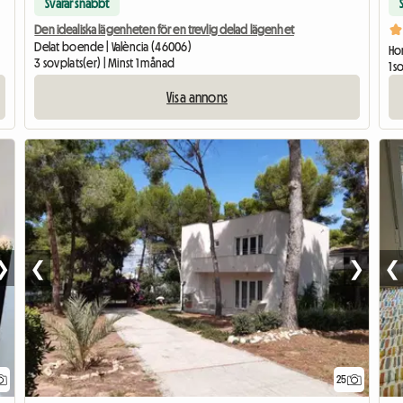
Svarar snabbt
Den idealiska lägenheten för en trevlig delad lägenhet
Delat boende | València (46006)
Hom
3 sovplats(er) | Minst 1 månad
1 s
Visa annons
❯
❮
❯
❮
25