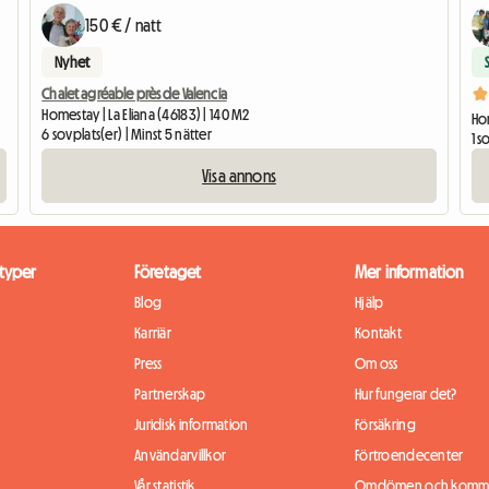
150 € / natt
Nyhet
Chalet agréable près de Valencia
Homestay | La Eliana (46183) | 140 M2
Hom
6 sovplats(er) | Minst 5 nätter
1 s
Visa annons
typer
Företaget
Mer information
Blog
Hjälp
Karriär
Kontakt
Press
Om oss
Partnerskap
Hur fungerar det?
Juridisk information
Försäkring
Användarvillkor
Förtroendecenter
Vår statistik
Omdömen och komme