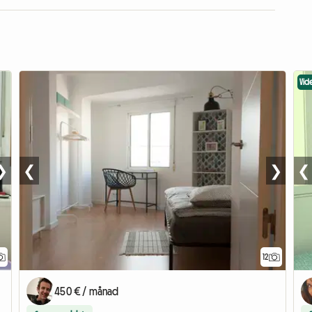
Vid
❯
❮
❯
❮
12
450 € / månad