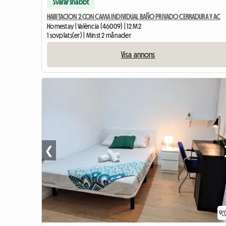
Svarar snabbt
HABITACION 2 CON CAMA INDIVIDUAL BAÑO PRIVADO CERRADURA Y AC
Homestay | València (46009) | 12 M2
1 sovplats(er) | Minst 2 månader
Visa annons
❮
9