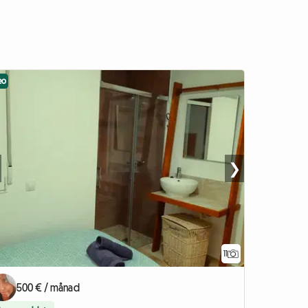
eo
❯
11
500 € / månad