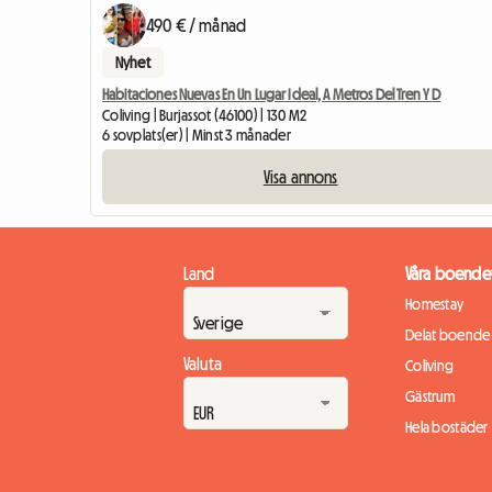
490 € / månad
Nyhet
Habitaciones Nuevas En Un Lugar Ideal, A Metros Del Tren Y D
Coliving | Burjassot (46100) | 130 M2
6 sovplats(er) | Minst 3 månader
Visa annons
Land
Våra boende
Homestay
Delat boende
Valuta
Coliving
Gästrum
Hela bostäder