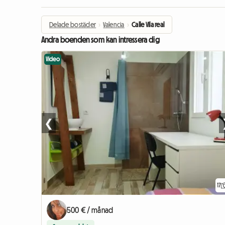
Delade bostäder
›
Valencia
›
Calle Vila real
Andra boenden som kan intressera dig
Video
❮
17
500 € / månad