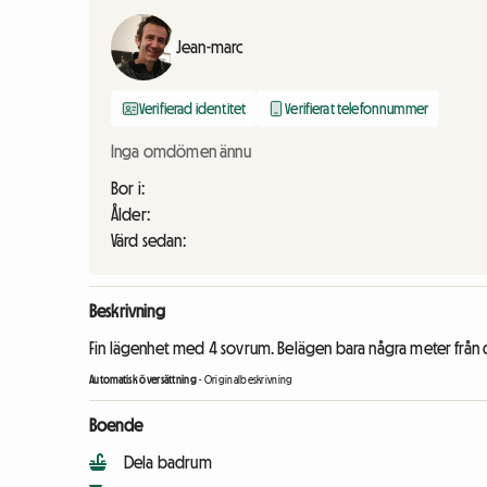
Jean-marc
Verifierad identitet
Verifierat telefonnummer
Inga omdömen ännu
Bor i:
Ålder:
Värd sedan:
Beskrivning
Fin lägenhet med 4 sovrum. Belägen bara några meter från d
Automatisk översättning
-
Originalbeskrivning
Boende
Dela badrum