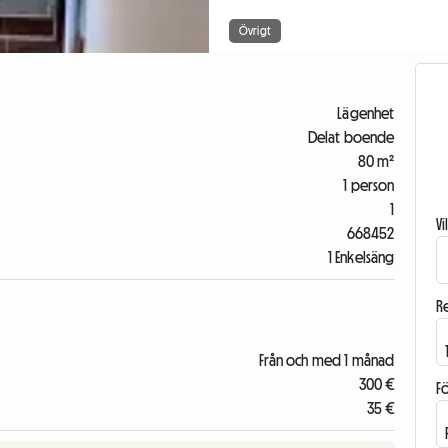
Övrigt
Lägenhet
Delat boende
80 m²
1 person
1
V
668452
1 Enkelsäng
R
Från och med 1 månad
300 €
F
35 €