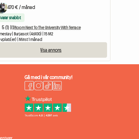
470 € / månad
Svarar snabbt
5 (1) |
(1)Room Next To The University With Terrace
estay | Burjassot (46100) | 15 M2
ovplats(er) | Minst 1 månad
Visa annons
Gå med i vår community!
ntarer