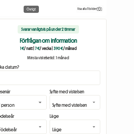
Visa alla 11 bilder
Övrigt
Svarar vanligtvis på under 2 timmar
Förfrågan om information
1 €
/ natt
|
7 €
/ vecka
|
390 €
/ månad
Minsta vistelsetid: 1 månad
ilka datum?
esenär
Syfte med vistelsen
ödelseår
Läge