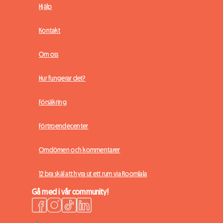
Hjälp
Kontakt
Om oss
Hur fungerar det?
Försäkring
Förtroendecenter
Omdömen och kommentarer
12 bra skäl att hyra ut ett rum via Roomlala
Gå med i vår community!