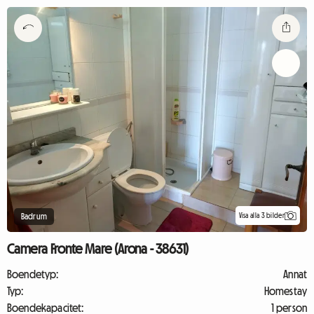
Visa alla 3 bilder
Badrum
Camera Fronte Mare (Arona - 38631)
Boendetyp:
Annat
Typ:
Homestay
Boendekapacitet:
1 person