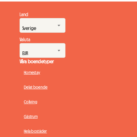
Land
Valuta
Våra boendetyper
Homestay
Delat boende
Coliving
Gästrum
Hela bostäder