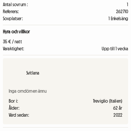
Antal sovrum :
1
Referens:
262710
Sovplatser:
1 Enkelsäng
Hyra och villkor
35 € / natt
Varaktighet:
Upp till 1 vecka
Svitlana
Inga omdömen ännu
Bor i:
Treviglio (Italien)
Ålder:
62 år
Värd sedan:
2022