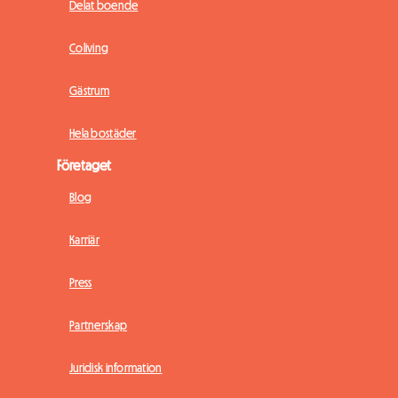
Delat boende
Coliving
Gästrum
Hela bostäder
Företaget
Blog
Karriär
Press
Partnerskap
Juridisk information