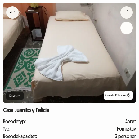
Visa alla 12 bilder
Sovrum
Casa Juanito y Felicia
Boendetyp:
Annat
Typ:
Homestay
Boendekapacitet:
3 personer