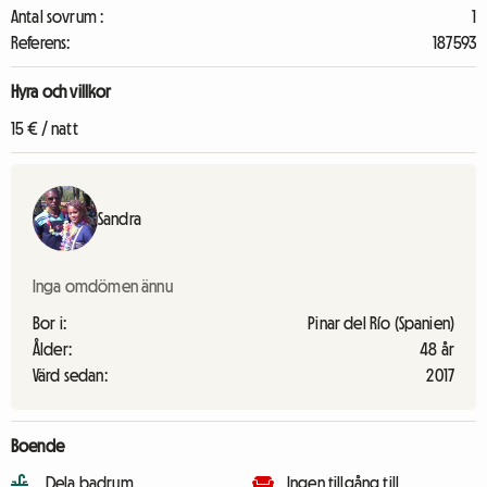
Antal sovrum :
1
Referens:
187593
Hyra och villkor
15 € / natt
Sandra
Inga omdömen ännu
Bor i:
Pinar del Río (Spanien)
Ålder:
48 år
Värd sedan:
2017
Boende
Dela badrum
Ingen tillgång till