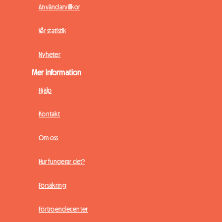
Användarvillkor
Vår statistik
Nyheter
Mer information
Hjälp
Kontakt
Om oss
Hur fungerar det?
Försäkring
Förtroendecenter