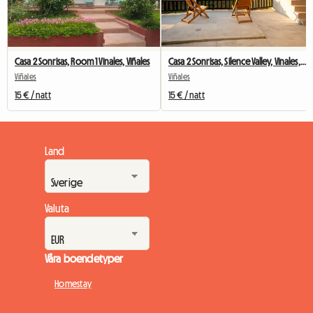
Casa 2 Sonrisas, Room 1 Vinales, Viñales
Casa 2 Sonrisas, Silence Valley, Vinales, Viñales
Viñales
Viñales
15 € / natt
15 € / natt
Land
Valuta
Våra boendetyper
Homestay