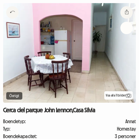
Visa alla 11 bilder
Övrigt
Cerca del parque John Lennon,Casa Silvia
Boendetyp:
Annat
Typ:
Homestay
Boendekapacitet:
3 personer