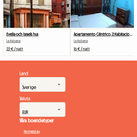
Evelia och Israels hus
Apartamento Céntrico, 2 Habitaciones
La Habana
La Habana
22 € / natt
16 € / natt
Land
Valuta
Våra boendetyper
Homestay