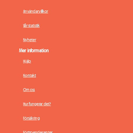
Användarvillkor
Vår statistik
Nyheter
Mer information
Hjälp
Kontakt
Om oss
Hur fungerar det?
Försäkring
Förtroendecenter