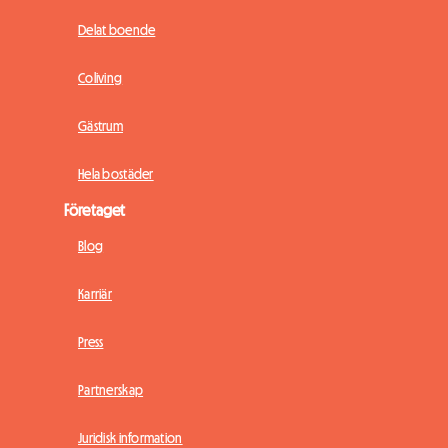
Delat boende
Coliving
Gästrum
Hela bostäder
Företaget
Blog
Karriär
Press
Partnerskap
Juridisk information