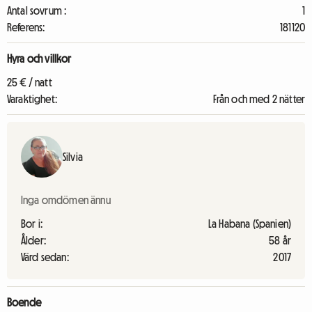
Antal sovrum :
1
Referens:
181120
Hyra och villkor
25 € / natt
Varaktighet:
Från och med 2 nätter
Silvia
Inga omdömen ännu
Bor i:
La Habana (Spanien)
Ålder:
58 år
Värd sedan:
2017
Boende