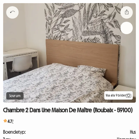
Visa alla 9 bilder
Sovrum
Chambre 2 Dans Une Maison De Maître (Roubaix - 59100)
4.7
7
Boendetyp:
Hus