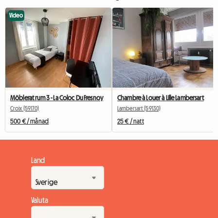
Video
Möblerat rum 3 - La Coloc Du Fresnoy
Chambre à Louer à Lille Lambersart
Croix (59170)
Lambersart (59130)
500 € / månad
25 € / natt
Land
Valuta