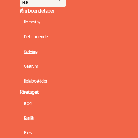
Våra boendetyper
Homestay
Delat boende
Coliving
Gästrum
Hela bostäder
Företaget
Blog
Karriär
Press