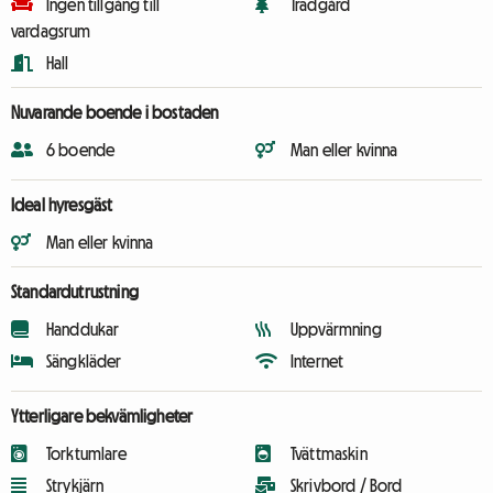
Ingen tillgång till
Trädgård
vardagsrum
Hall
Nuvarande boende i bostaden
6 boende
Man eller kvinna
Ideal hyresgäst
Man eller kvinna
Standardutrustning
Handdukar
Uppvärmning
Sängkläder
Internet
Ytterligare bekvämligheter
Torktumlare
Tvättmaskin
Strykjärn
Skrivbord / Bord