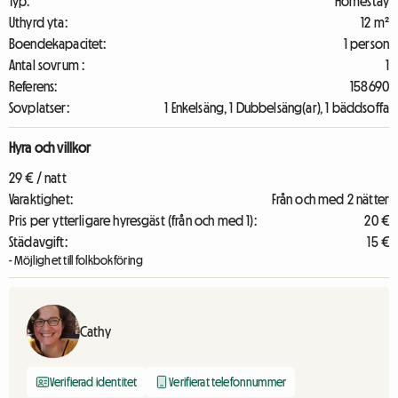
Typ:
Homestay
Uthyrd yta:
12 m²
Boendekapacitet:
1 person
Antal sovrum :
1
Referens:
158690
Sovplatser:
1 Enkelsäng, 1 Dubbelsäng(ar), 1 bäddsoffa
Hyra och villkor
29 € / natt
Varaktighet:
Från och med 2 nätter
Pris per ytterligare hyresgäst (från och med 1):
20 €
Städavgift:
15 €
- Möjlighet till folkbokföring
Cathy
Verifierad identitet
Verifierat telefonnummer