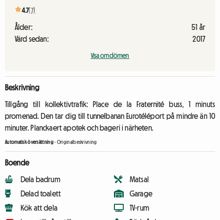
4.7
(7)
Ålder:
51 år
Värd sedan:
2017
Visa omdömen
Beskrivning
Tillgång till kollektivtrafik: Place de la Fraternité buss, 1 minuts
promenad. Den tar dig till tunnelbanan Eurotéléport på mindre än 10
minuter. Planckaert apotek och bageri i närheten.
Automatisk översättning
-
Originalbeskrivning
Boende
Dela badrum
Matsal
Delad toalett
Garage
Kök att dela
TV-rum