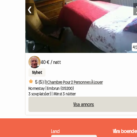
❮
4
40 € / natt
Nyhet
5 (5) |
1 Chambre Pour 2 Personnes À Louer
Homestay | Embrun (05200)
3 sovplats(er) | Minst 3 nätter
Visa annons
Land
Våra boende