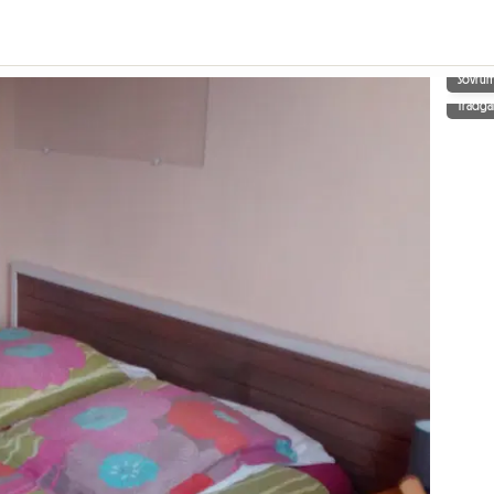
Sovru
Trädgå