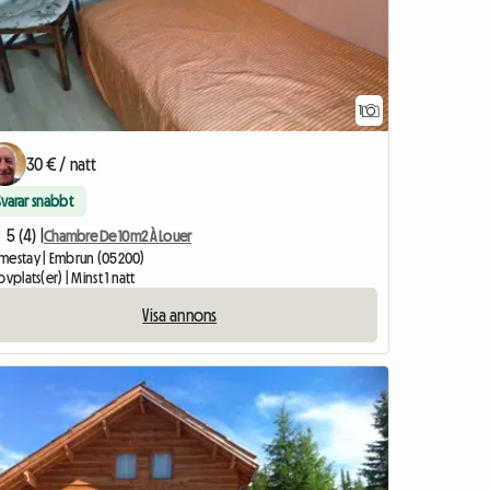
1
Visa annons
30 € / natt
Svarar snabbt
5 (4) |
Chambre De 10m2 À Louer
mestay | Embrun (05200)
ovplats(er) | Minst 1 natt
Visa annons