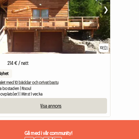
❯
10
214 € / natt
Nyhet
alet med 10 bäddar och privat bastu
a bostaden | Risoul
sovplats(er) | Minst 1 vecka
Visa annons
Gå med i vår community!