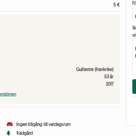
F
5 €
Sk
vi
Guillestre (Frankrike)
53 år
2017
a omdömen
Ingen tillgång till vardagsrum
Trädgård