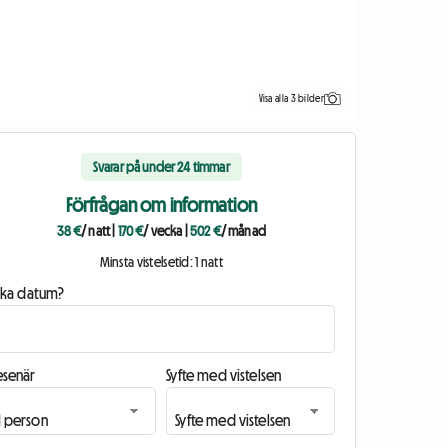
Visa alla 3 bilder
Svarar på under 24 timmar
Förfrågan om information
38 €
/ natt
|
170 €
/ vecka
|
502 €
/ månad
Minsta vistelsetid: 1 natt
ilka datum?
esenär
Syfte med vistelsen