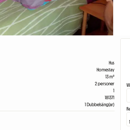
Hus
Homestay
13 m²
2 personer
V
1
181371
1 Dubbelsäng(ar)
R