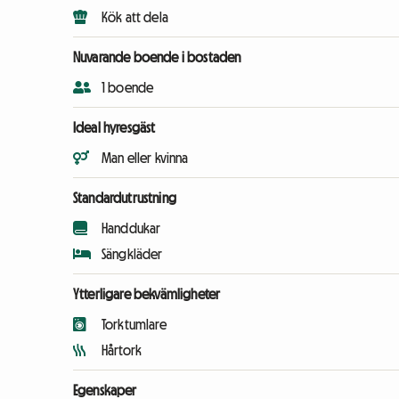
Kök att dela
Nuvarande boende i bostaden
1 boende
Ideal hyresgäst
Man eller kvinna
Standardutrustning
Handdukar
Sängkläder
Ytterligare bekvämligheter
Torktumlare
Hårtork
Egenskaper