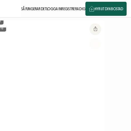
SÅ FUNGERAR DET
LOGGA IN
REGISTRERA DIG
HYR UT DIN BOSTAD
m
rd