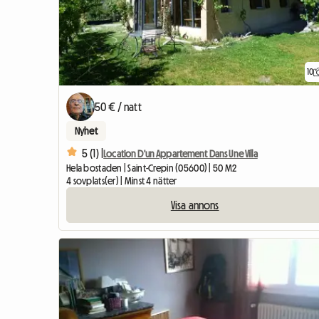
10
50 € / natt
Nyhet
5 (1) |
Location D'un Appartement Dans Une Villa
Hela bostaden | Saint-Crepin (05600) | 50 M2
4 sovplats(er) | Minst 4 nätter
Visa annons