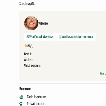
Städavgift:
Valérie
Verifierad identitet
Verifierat telefonnummer
5
(2)
Bor i:
Ålder:
Värd sedan:
Vis
Boende
Dela badrum
Privat toalett