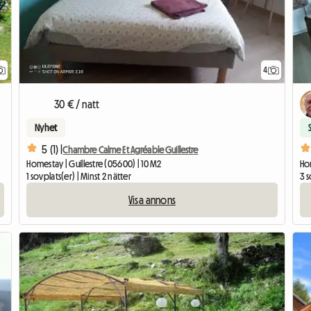
4
30 € / natt
Nyhet
5 (1) |
Chambre Calme Et Agréable Guillestre
Homestay | Guillestre (05600) | 10 M2
Ho
1 sovplats(er) | Minst 2 nätter
3 s
Visa annons