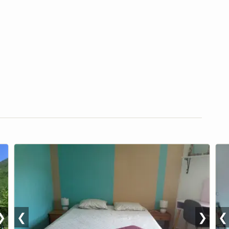
❯
❮
❯
❮