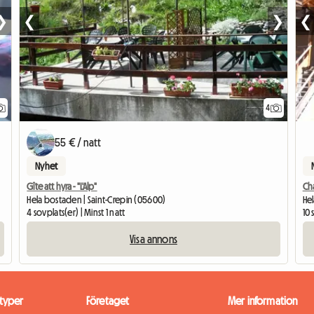
❯
❮
❯
❮
4
55 € / natt
Nyhet
Gîte att hyra - "L'Alp"
Ch
Hela bostaden | Saint-Crepin (05600)
Hel
4 sovplats(er) | Minst 1 natt
10 
Visa annons
typer
Företaget
Mer information