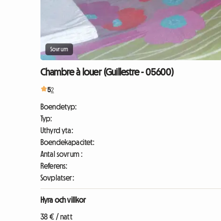
Sovrum
Chambre à louer (Guillestre - 05600)
5
2
Boendetyp:
Typ:
Uthyrd yta:
Boendekapacitet:
Antal sovrum :
Referens:
Sovplatser:
Hyra och villkor
38 € / natt