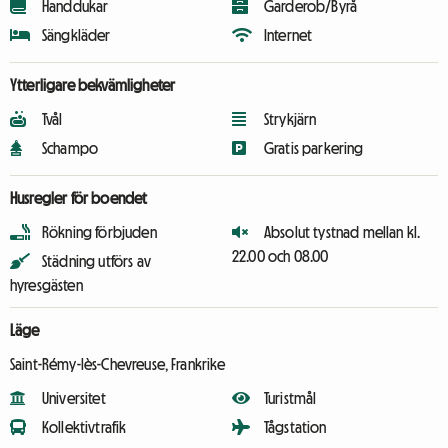
Handdukar
Garderob/Byrå
Sängkläder
Internet
Ytterligare bekvämligheter
Tvål
Strykjärn
Schampo
Gratis parkering
Husregler för boendet
Rökning förbjuden
Absolut tystnad mellan kl.
22.00 och 08.00
Städning utförs av
hyresgästen
Läge
Saint-Rémy-lès-Chevreuse, Frankrike
Universitet
Turistmål
Kollektivtrafik
Tågstation