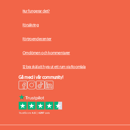
Hur fungerar det?
Försäkring
Förtroendecenter
Omdömen och kommentarer
12 bra skäl att hyra ut ett rum via Roomlala
Gå med i vår community!