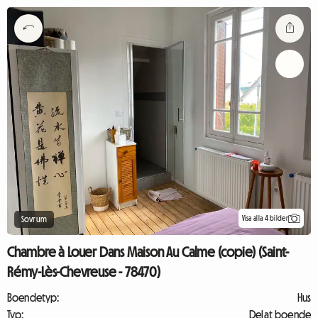
Visa alla 4 bilder
Sovrum
Chambre à Louer Dans Maison Au Calme (copie) (Saint-
Rémy-Lès-Chevreuse - 78470)
Boendetyp:
Hus
Typ:
Delat boende