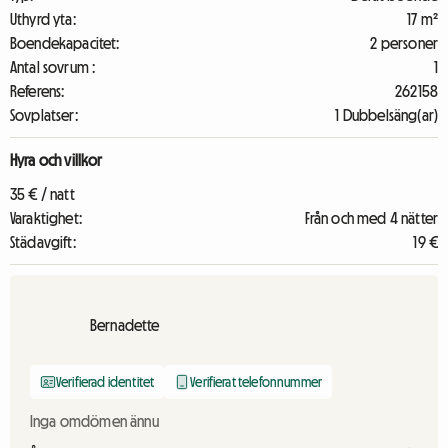
Uthyrd yta:
17 m²
Boendekapacitet:
2 personer
Antal sovrum :
1
Referens:
262158
Sovplatser:
1 Dubbelsäng(ar)
Hyra och villkor
35 € / natt
Varaktighet:
Från och med 4 nätter
Städavgift:
19 €
Bernadette
Verifierad identitet
Verifierat telefonnummer
Inga omdömen ännu