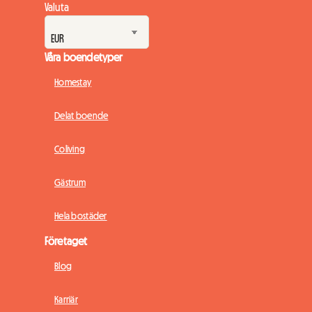
Valuta
Våra boendetyper
Homestay
Delat boende
Coliving
Gästrum
Hela bostäder
Företaget
Blog
Karriär