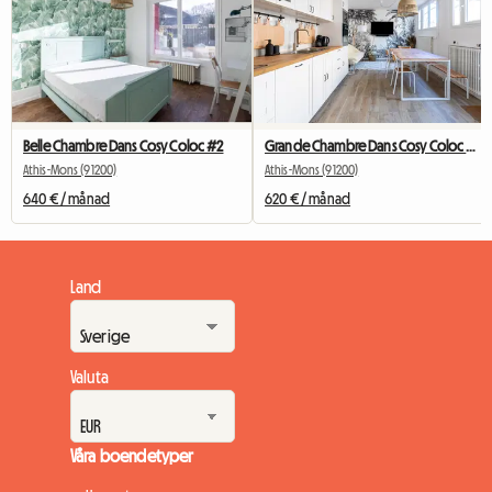
Belle Chambre Dans Cosy Coloc #2
Grande Chambre Dans Cosy Coloc #5 New York près d'olry
Athis-Mons (91200)
Athis-Mons (91200)
640 € / månad
620 € / månad
Land
Valuta
Våra boendetyper