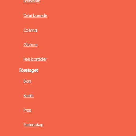
Homestay
Delat boende
Coliving
Gästrum
Hela bostäder
Företaget
Blog
Karriär
Press
Partnerskap