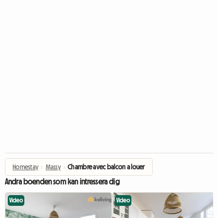
Homestay
›
Massy
›
Chambre avec balcon a louer
Andra boenden som kan intressera dig
Video
Video