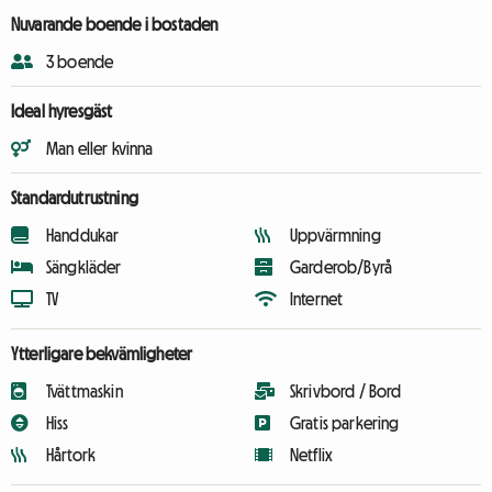
Nuvarande boende i bostaden
3 boende
Ideal hyresgäst
Man eller kvinna
Standardutrustning
Handdukar
Uppvärmning
Sängkläder
Garderob/Byrå
TV
Internet
Ytterligare bekvämligheter
Tvättmaskin
Skrivbord / Bord
Hiss
Gratis parkering
Hårtork
Netflix