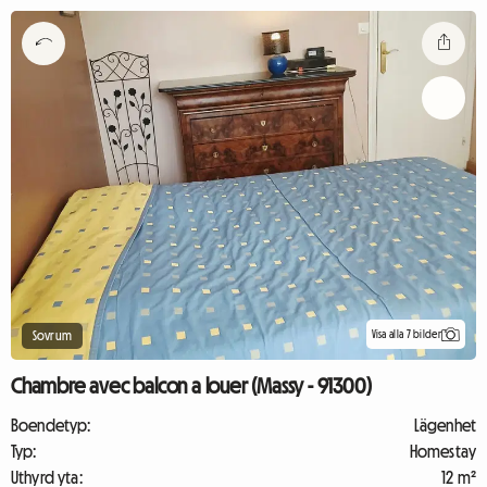
Visa alla 7 bilder
Sovrum
Chambre avec balcon a louer (Massy - 91300)
Boendetyp:
Lägenhet
Typ:
Homestay
Uthyrd yta:
12 m²