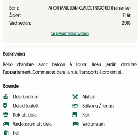
Bor i:
M OU MME JEAN-CLAUDE FRIGOULT (Frankrike)
Ålder:
71 år
Värd sedan:
2018
Se presentationsvideo
Beskrivning
Belle chambre avec balcon à louer. Beau jardin derrière
l'appartement. Commerces dans la rue. Transports à proximité.
Boende
Dela badrum
Matsal
Delad toalett
Balkong / Terrass
Kök att dela
Kök
Vardagsrum att dela
Vardagsrum
Hall