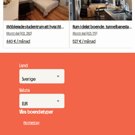
Möblerade studentrum att hyra i Montreal
Rum i delat boende, tunnelbanestationen Beubien
Montréal (H2L 2N2)
Montréal (H2S 1T9)
440 € / månad
527 € / månad
Land
Valuta
Våra boendetyper
Homestay