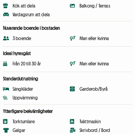
Kök att dela
Balkong / Terrass
Vardagsrum att dela
Nuvarande boende i bostaden
3 boende
Man eller kvinna
Ideal hyresgäst
Från 20 till 30 år
Man eller kvinna
Standardutrustning
Sängkläder
Garderob/Byrå
Uppvärmning
Ytterligare bekvämligheter
Torktumlare
Tvättmaskin
Galgar
Skrivbord / Bord