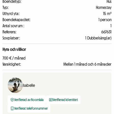
Boendetyp:
Hus
Typ:
Homestay
Uthyrd yta:
15 m²
Boendekapacitet:
1 person
Antal sovrum :
1
Referens:
667631
Sovplatser:
1 Dubbelsäng(ar)
Hyra och villkor
700 € / månad
Varaktighet:
Mellan 1 månad och 6 månader
Isabelle
Verifierad av Roomlala
Verifierad identitet
Verifierat telefonnummer