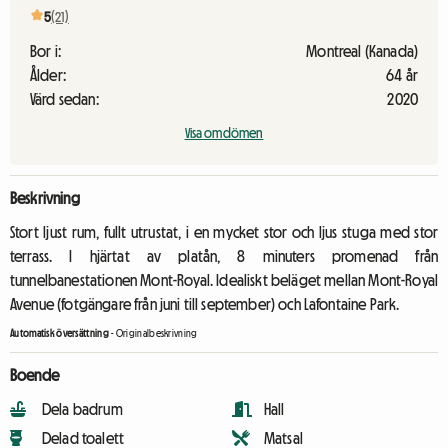
5
(21)
Bor i:
Montreal (Kanada)
Ålder:
64 år
Värd sedan:
2020
Visa omdömen
Beskrivning
Stort ljust rum, fullt utrustat, i en mycket stor och ljus stuga med stor
terrass. I hjärtat av platån, 8 minuters promenad från
tunnelbanestationen Mont-Royal. Idealiskt beläget mellan Mont-Royal
Avenue (fotgängare från juni till september) och Lafontaine Park.
Automatisk översättning
-
Originalbeskrivning
Boende
Dela badrum
Hall
Delad toalett
Matsal