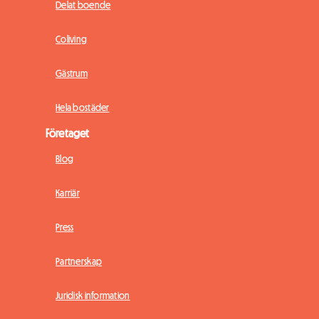
Delat boende
Coliving
Gästrum
Hela bostäder
Företaget
Blog
Karriär
Press
Partnerskap
Juridisk information