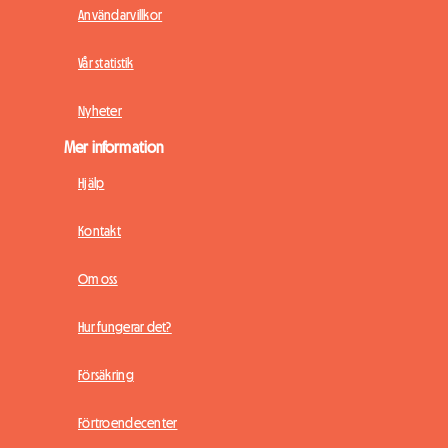
Användarvillkor
Vår statistik
Nyheter
Mer information
Hjälp
Kontakt
Om oss
Hur fungerar det?
Försäkring
Förtroendecenter