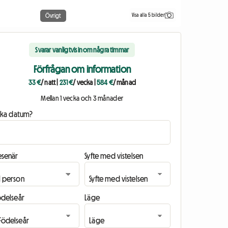
Visa alla 5 bilder
Övrigt
Svarar vanligtvis inom några timmar
Förfrågan om information
33 €
/ natt
|
231 €
/ vecka
|
584 €
/ månad
Mellan 1 vecka och 3 månader
ilka datum?
esenär
Syfte med vistelsen
ödelseår
Läge