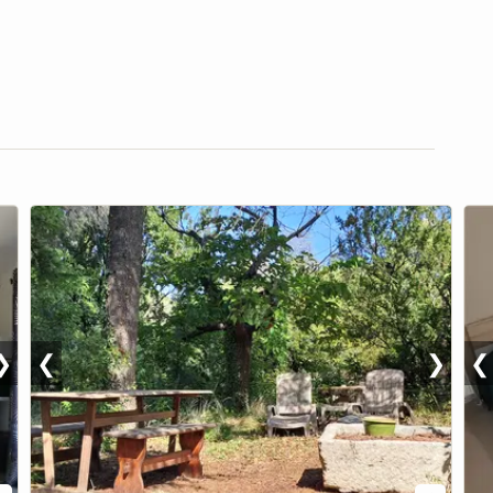
❯
❮
❯
❮