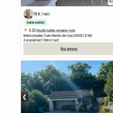
10
78 € / natt
Svarar snabbt
5 (3) |
Studio nuitée, semaine, mois
Hela bostaden | Saint-Martin-de-Crau (13310) | 27 M2
4 sovplats(er) | Minst 1 natt
Visa annons
❮