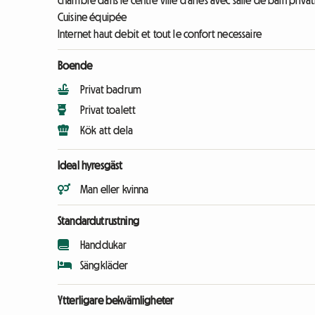
chambre dans le centre ville d'arles avec salle de bain priv
Cuisine équipée
Internet haut debit et tout le confort necessaire
Boende
Privat badrum
Privat toalett
Kök att dela
Ideal hyresgäst
Man eller kvinna
Standardutrustning
Handdukar
Sängkläder
Ytterligare bekvämligheter