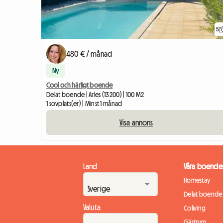
5
480 € / månad
Ny
Cool och härligt boende
Delat boende | Arles (13200) | 100 M2
1 sovplats(er) | Minst 1 månad
Visa annons
Land
Våra boende
Homestay
Delat boende
Valuta
Coliving
Gästrum