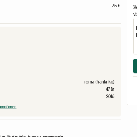
35 €
Sk
vi
roma (Frankrike)
47 år
2016
a omdömen