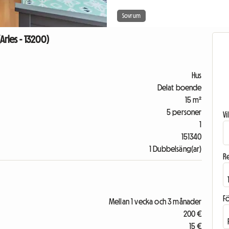
Sovrum
Arles - 13200)
Hus
Delat boende
15 m²
5 personer
V
1
151340
1 Dubbelsäng(ar)
R
F
Mellan 1 vecka och 3 månader
200 €
15 €