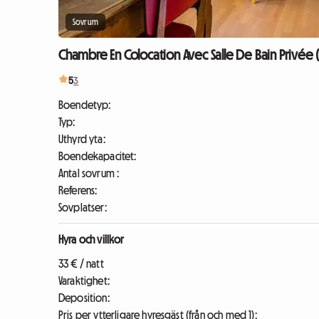
Sovrum
Chambre En Colocation Avec Salle De Bain Privée (
5
3
Boendetyp:
Typ:
Uthyrd yta:
Boendekapacitet:
Antal sovrum :
Referens:
Sovplatser:
Hyra och villkor
33 € / natt
Varaktighet:
Deposition:
Pris per ytterligare hyresgäst (från och med 1):