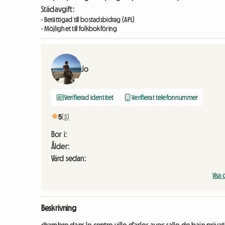
Städavgift:
- Berättigad till bostadsbidrag (APL)
- Möjlighet till folkbokföring
Jo
Verifierad identitet
Verifierat telefonnummer
5
(3)
Bor i:
Ålder:
Värd sedan:
Vis
Beskrivning