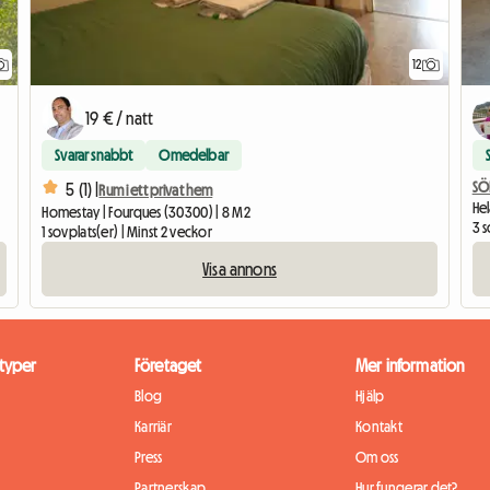
12
19 € / natt
Svarar snabbt
Omedelbar
SÖ
5 (1) |
Rum i ett privat hem
Hel
Homestay | Fourques (30300) | 8 M2
3 s
1 sovplats(er) | Minst 2 veckor
Visa annons
typer
Företaget
Mer information
Blog
Hjälp
Karriär
Kontakt
Press
Om oss
Partnerskap
Hur fungerar det?