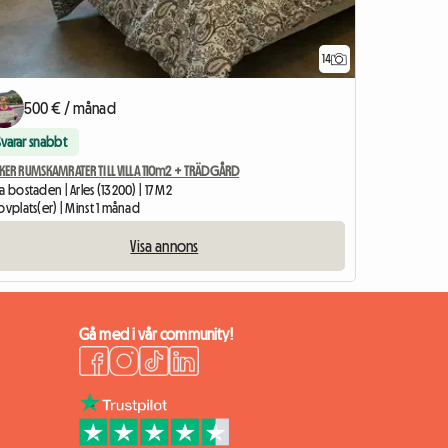
14
500 € / månad
Svarar snabbt
KER RUMSKAMRATER TILL VILLA 110m2 + TRÄDGÅRD
a bostaden | Arles (13200) | 17 M2
ovplats(er) | Minst 1 månad
Visa annons
Gå med i vår community!