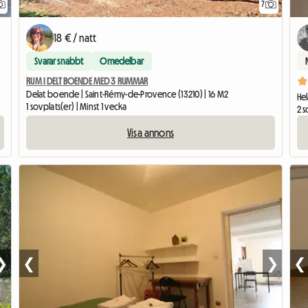
7
18 € / natt
Svarar snabbt
Omedelbar
RUM I DELT BOENDE MED 3 RUMMAR
Delat boende | Saint-Rémy-de-Provence (13210) | 16 M2
Hel
1 sovplats(er) | Minst 1 vecka
2 s
Visa annons
❯
❮
❯
❮