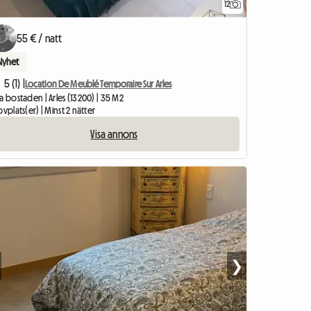
12
55 € / natt
Nyhet
5 (1) |
Location De Meublé Temporaire Sur Arles
a bostaden | Arles (13200) | 35 M2
ovplats(er) | Minst 2 nätter
Visa annons
❯