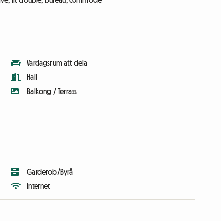
ative, lit double, bureau, commode
Vardagsrum att dela
Hall
Balkong / Terrass
Garderob/Byrå
Internet