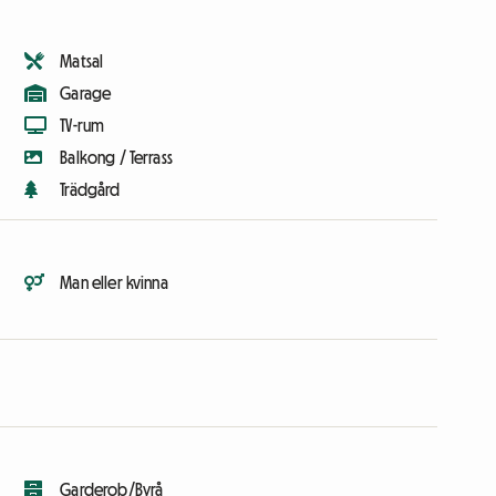
Matsal
Garage
TV-rum
Balkong / Terrass
Trädgård
Man eller kvinna
Garderob/Byrå