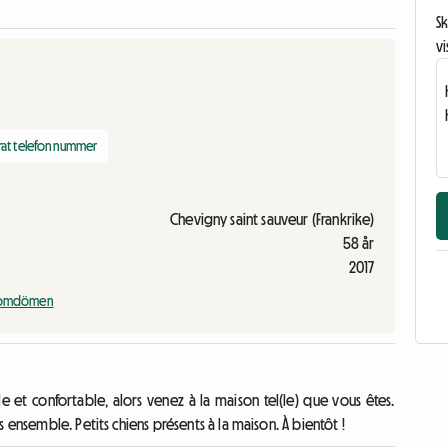
Sk
vi
erat telefonnummer
Chevigny saint sauveur (Frankrike)
58 år
2017
a omdömen
le et confortable, alors venez à la maison tel(le) que vous êtes.
 ensemble. Petits chiens présents à la maison. À bientôt !