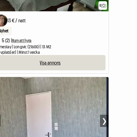
8
13 € / natt
Nyhet
5 (2) |
Rum att hyra
estay | Longvic (21600) | 13 M2
ovplats(er) | Minst 1 vecka
Visa annons
❯