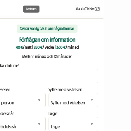
Visa alla 7 bilder
Badrum
Svarar vanligtvis inom några timmar
Förfrågan om information
40 €
/ natt
|
280 €
/ vecka
|
360 €
/ månad
Mellan 1 månad och 12 månader
ilka datum?
esenär
Syfte med vistelsen
ödelseår
Läge