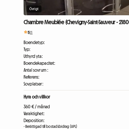
Övrigt
Chambre Meublée (Chevigny-Saint-Sauveur - 2180
5
13
Boendetyp:
Typ:
Uthyrd yta:
Boendekapacitet:
Antal sovrum :
Referens:
Sovplatser:
Hyra och villkor
360 € / månad
Varaktighet:
Deposition:
- Berättigad till bostadsbidrag (APL)