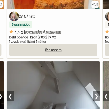
4
29 € / natt
Svarar snabbt
4.7 (3) |
SOVOMTRÅDE PÅ MEZZANINEN
Delat boende | Dijon (21000) | 9 M2
Hom
1 sovplats(er) | Minst 5 nätter
1 s
Visa annons
❯
❮
❯
❮