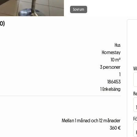
Sovrum
0)
Hus
Homestay
10 m²
3 personer
V
1
186453
1 Enkelsäng
R
F
Mellan 1 månad och 12 månader
360 €