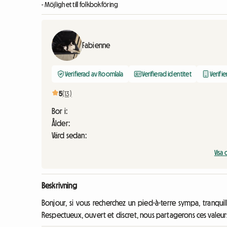
- Möjlighet till folkbokföring
Fabienne
Verifierad av Roomlala
Verifierad identitet
Verifi
5
(13)
Bor i:
Ålder:
Värd sedan:
Vis
Beskrivning
Bonjour, si vous recherchez un pied-à-terre sympa, tranquil
Respectueux, ouvert et discret, nous partagerons ces valeurs