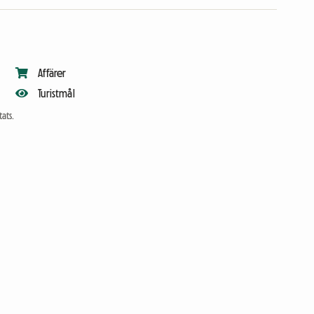
Affärer
Turistmål
ats.