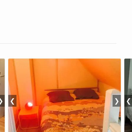
❯
❮
❯
❮