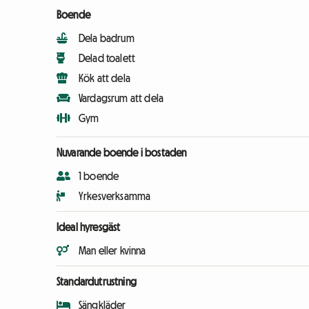
Boende
Dela badrum
Delad toalett
Kök att dela
Vardagsrum att dela
Gym
Nuvarande boende i bostaden
1 boende
Yrkesverksamma
Ideal hyresgäst
Man eller kvinna
Standardutrustning
Sängkläder