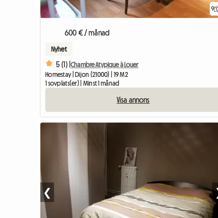
9
600 € / månad
Nyhet
5 (1) |
Chambre Atypique à Louer
Homestay | Dijon (21000) | 19 M2
1 sovplats(er) | Minst 1 månad
Visa annons
❮