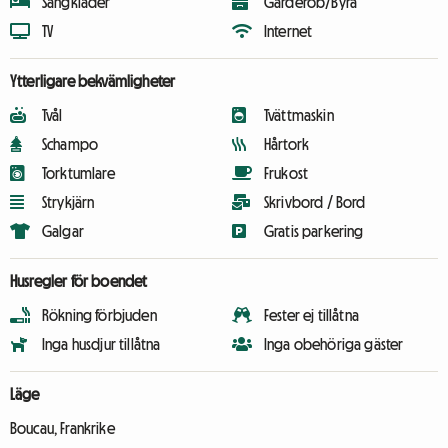
Sängkläder
Garderob/Byrå
TV
Internet
Ytterligare bekvämligheter
Tvål
Tvättmaskin
Schampo
Hårtork
Torktumlare
Frukost
Strykjärn
Skrivbord / Bord
Galgar
Gratis parkering
Husregler för boendet
Rökning förbjuden
Fester ej tillåtna
Inga husdjur tillåtna
Inga obehöriga gäster
Läge
Boucau, Frankrike