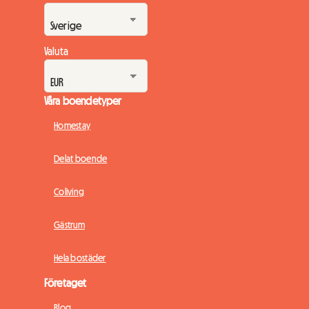
Valuta
Våra boendetyper
Homestay
Delat boende
Coliving
Gästrum
Hela bostäder
Företaget
Blog