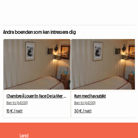
Andra boenden som kan intressera dig
Chambre À Louer En Face De La Mer Biarritz Centre Ville
Rum med havsutsikt
Biarritz (64200)
Biarritz (64200)
15 € / natt
30 € / natt
Land