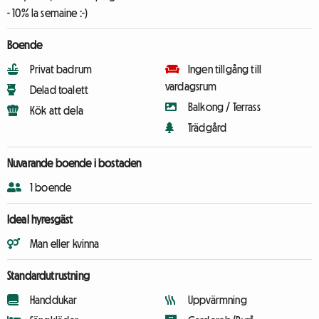
- 10% la semaine :-)
Boende
Privat badrum
Ingen tillgång till
vardagsrum
Delad toalett
Balkong / Terrass
Kök att dela
Trädgård
Nuvarande boende i bostaden
1 boende
Ideal hyresgäst
Man eller kvinna
Standardutrustning
Handdukar
Uppvärmning