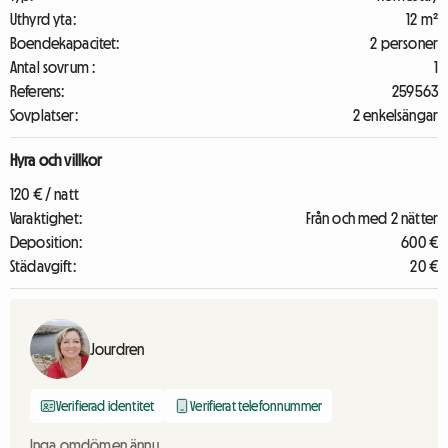
Uthyrd yta:
12 m²
Boendekapacitet:
2 personer
Antal sovrum :
1
Referens:
259563
Sovplatser:
2 enkelsängar
Hyra och villkor
120 € / natt
Varaktighet:
Från och med 2 nätter
Deposition:
600 €
Städavgift:
20 €
Jourdren
Verifierad identitet
Verifierat telefonnummer
Inga omdömen ännu