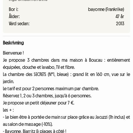
Bor i:
bayonne (Frankrike)
Ålder:
47 år
Värd sedan:
2013
Beskrivning
Bienvenue !
Je propose 3 chambres dans ma maison à Boucau : entièrement
équipées, douche et lavabo, TV et fibre.
La chambre des SECRETS (N°1, bleue) : grand lit en 160 cm, vue sur le
jardin.
Le tarif est pour 2 personnes maximum par chambre.
Réservez 1, 2 ou 3 chambres, jusqu'à 6 personnes.
Je propose un petit déjeuner pour 7 €.
Les + :
- Le bien être à portée de main sur place grâce au Jacuzzi (1h inclus) et
au salon de massage (-10%).
- Bayonne, Biarritz & plages à côté !