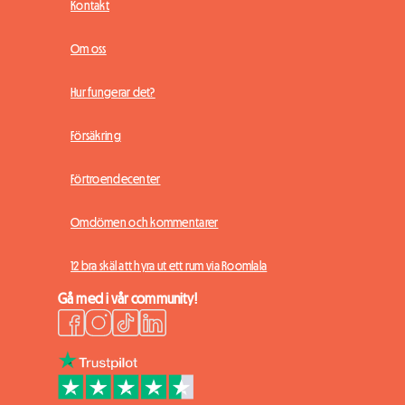
Kontakt
Om oss
Hur fungerar det?
Försäkring
Förtroendecenter
Omdömen och kommentarer
12 bra skäl att hyra ut ett rum via Roomlala
Gå med i vår community!