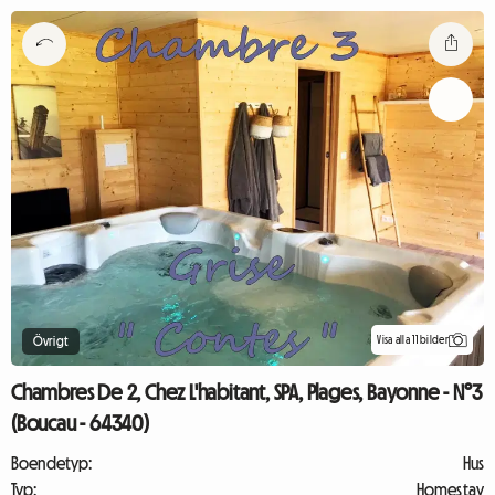
Visa alla 11 bilder
Övrigt
Chambres De 2, Chez L'habitant, SPA, Plages, Bayonne - N°3
(Boucau - 64340)
Boendetyp:
Hus
Typ:
Homestay