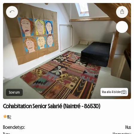
Visa alla 4 bilder
Sovrum
Cohabitation Senior Salarié (Naintré - 86530)
5
2
Boendetyp:
Hus