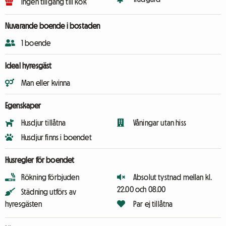
Ingen tillgång till kök
Nuvarande boende i bostaden
1 boende
Ideal hyresgäst
Man eller kvinna
Egenskaper
Husdjur tillåtna
Våningar utan hiss
Husdjur finns i boendet
Husregler för boendet
Rökning förbjuden
Absolut tystnad mellan kl.
22.00 och 08.00
Städning utförs av
hyresgästen
Par ej tillåtna