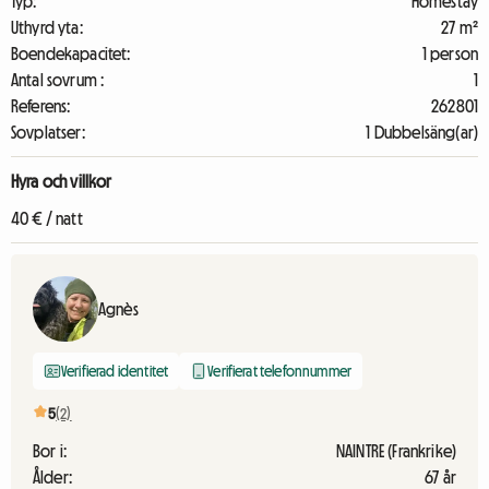
Typ:
Homestay
Uthyrd yta:
27 m²
Boendekapacitet:
1 person
Antal sovrum :
1
Referens:
262801
Sovplatser:
1 Dubbelsäng(ar)
Hyra och villkor
40 € / natt
Agnès
Verifierad identitet
Verifierat telefonnummer
5
(2)
Bor i:
NAINTRE (Frankrike)
Ålder:
67 år