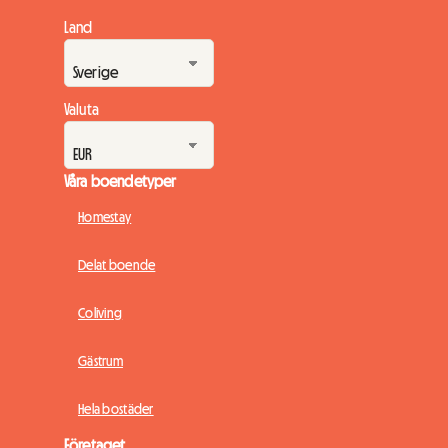
Land
Valuta
Våra boendetyper
Homestay
Delat boende
Coliving
Gästrum
Hela bostäder
Företaget