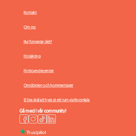
Kontakt
Om oss
Hur fungerar det?
Försäkring
Förtroendecenter
Omdömen och kommentarer
12 bra skäl att hyra ut ett rum via Roomlala
Gå med i vår community!