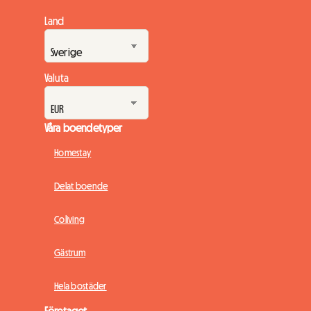
Land
Valuta
Våra boendetyper
Homestay
Delat boende
Coliving
Gästrum
Hela bostäder
Företaget