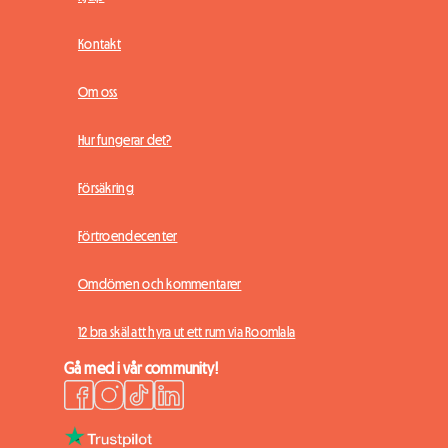
Kontakt
Om oss
Hur fungerar det?
Försäkring
Förtroendecenter
Omdömen och kommentarer
12 bra skäl att hyra ut ett rum via Roomlala
Gå med i vår community!