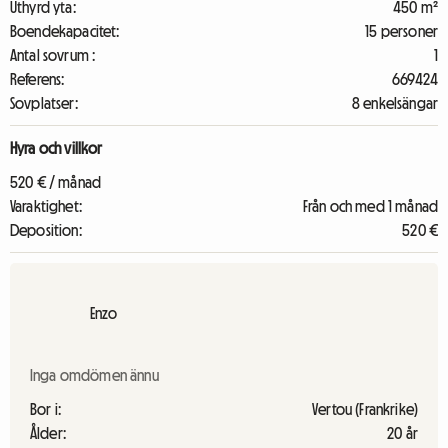
Uthyrd yta:
450 m²
Boendekapacitet:
15 personer
Antal sovrum :
1
Referens:
669424
Sovplatser:
8 enkelsängar
Hyra och villkor
520 € / månad
Varaktighet:
Från och med 1 månad
Deposition:
520 €
Enzo
Inga omdömen ännu
Bor i:
Vertou (Frankrike)
Ålder:
20 år