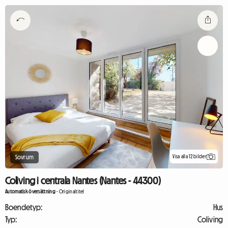
Visa alla 12 bilder
Sovrum
Coliving i centrala Nantes (Nantes - 44300)
Automatisk översättning
-
Originaltitel
Boendetyp:
Hus
Typ:
Coliving