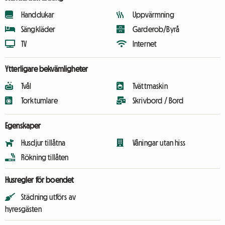
Handdukar
Uppvärmning
Sängkläder
Garderob/Byrå
TV
Internet
Ytterligare bekvämligheter
Tvål
Tvättmaskin
Torktumlare
Skrivbord / Bord
Egenskaper
Husdjur tillåtna
Våningar utan hiss
Rökning tillåten
Husregler för boendet
Städning utförs av
hyresgästen