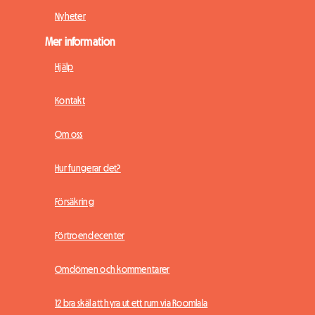
Nyheter
Mer information
Hjälp
Kontakt
Om oss
Hur fungerar det?
Försäkring
Förtroendecenter
Omdömen och kommentarer
12 bra skäl att hyra ut ett rum via Roomlala