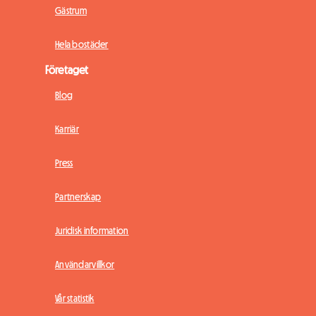
Gästrum
Hela bostäder
Företaget
Blog
Karriär
Press
Partnerskap
Juridisk information
Användarvillkor
Vår statistik