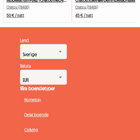
Möblerat rum PERLE i Chatou med eget badrum
Chatou Soleil Ville Des Impressionistes
Chatou (78400)
Chatou (78400)
50 € / natt
45 € / natt
Land
Valuta
Våra boendetyper
Homestay
Delat boende
Coliving