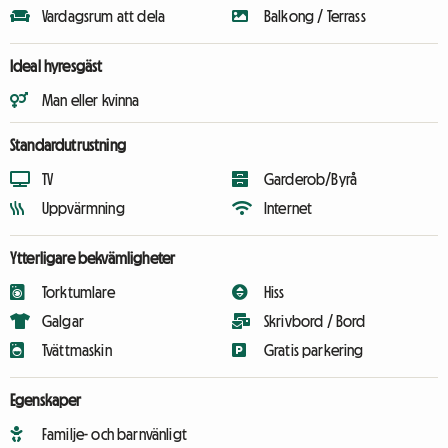
Vardagsrum att dela
Balkong / Terrass
Ideal hyresgäst
Man eller kvinna
Standardutrustning
TV
Garderob/Byrå
Uppvärmning
Internet
Ytterligare bekvämligheter
Torktumlare
Hiss
Galgar
Skrivbord / Bord
Tvättmaskin
Gratis parkering
Egenskaper
Familje- och barnvänligt