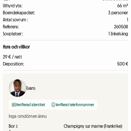
Uthyrd yta:
66 m²
Boendekapacitet:
3 personer
Antal sovrum :
1
Referens:
260508
Sovplatser:
1 Enkelsäng
Hyra och villkor
29 € / natt
Deposition:
500 €
Evans
Verifierad identitet
Verifierat telefonnummer
Inga omdömen ännu
Bor i:
Champigny sur marne (Frankrike)