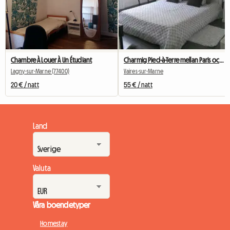
Chambre À Louer À Un Étudiant
Charmig Pied-à-Terre mellan Paris och Disneyland
Lagny-sur-Marne (77400)
Vaires-sur-Marne
20 € / natt
55 € / natt
Land
Valuta
Våra boendetyper
Homestay