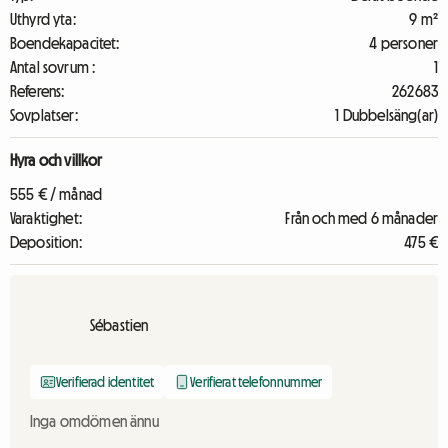
Uthyrd yta:
9 m²
Boendekapacitet:
4 personer
Antal sovrum :
1
Referens:
262683
Sovplatser:
1 Dubbelsäng(ar)
Hyra och villkor
555 € / månad
Varaktighet:
Från och med 6 månader
Deposition:
475 €
Sébastien
Verifierad identitet
Verifierat telefonnummer
Inga omdömen ännu