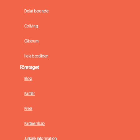
Delat boende
Coliving
Gästrum
Hela bostäder
Företaget
Blog
Karriär
Press
Partnerskap
Juridisk information