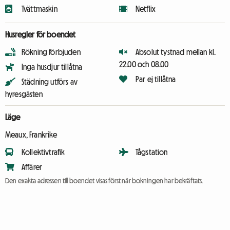
Tvättmaskin
Netflix
Husregler för boendet
Rökning förbjuden
Absolut tystnad mellan kl.
22.00 och 08.00
Inga husdjur tillåtna
Par ej tillåtna
Städning utförs av
hyresgästen
Läge
Meaux, Frankrike
Kollektivtrafik
Tågstation
Affärer
Den exakta adressen till boendet visas först när bokningen har bekräftats.