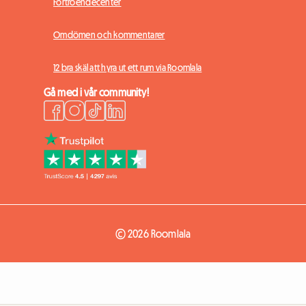
Förtroendecenter
Omdömen och kommentarer
12 bra skäl att hyra ut ett rum via Roomlala
Gå med i vår community!
© 2026 Roomlala