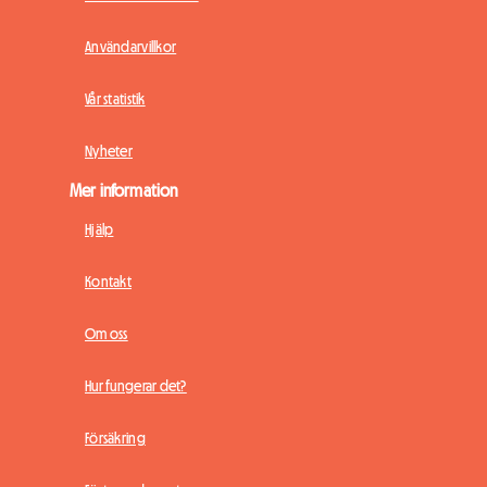
Användarvillkor
Vår statistik
Nyheter
Mer information
Hjälp
Kontakt
Om oss
Hur fungerar det?
Försäkring