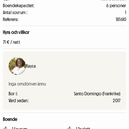
Boendekapacitet:
6 personer
Antal sovrum :
1
Referens:
181610
Hyra och villkor
71 € / natt
Raysa
Inga omdömen ännu
Bor i:
Santo Domingo (Frankrike)
Värd sedan:
2017
Boende