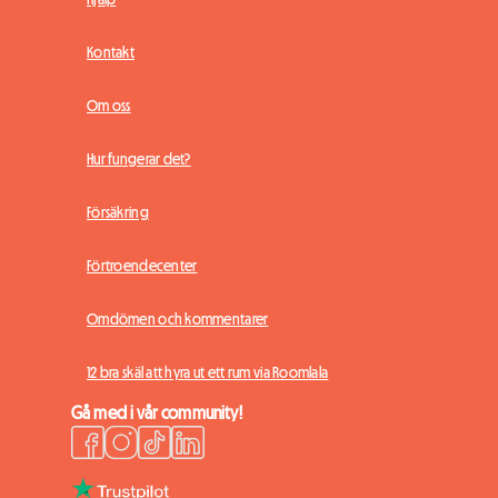
Kontakt
Om oss
Hur fungerar det?
Försäkring
Förtroendecenter
Omdömen och kommentarer
12 bra skäl att hyra ut ett rum via Roomlala
Gå med i vår community!