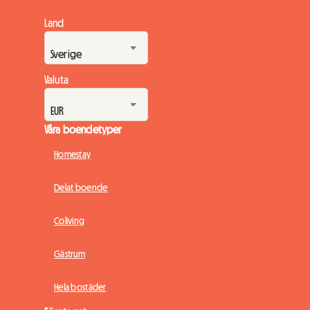
Land
Valuta
Våra boendetyper
Homestay
Delat boende
Coliving
Gästrum
Hela bostäder