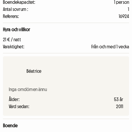
Boendekapacitet:
1 person
Antal sovrum :
1
Referens:
16924
Hyra och villkor
21 € / natt
Varaktighet:
Från och med 1 vecka
Béatrice
Inga omdömen ännu
Ålder:
53 år
Värd sedan:
2011
Boende