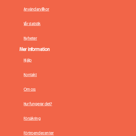
Användarvillkor
Vår statistik
Nyheter
Mer information
Hjälp
Kontakt
Om oss
Hur fungerar det?
Försäkring
Förtroendecenter