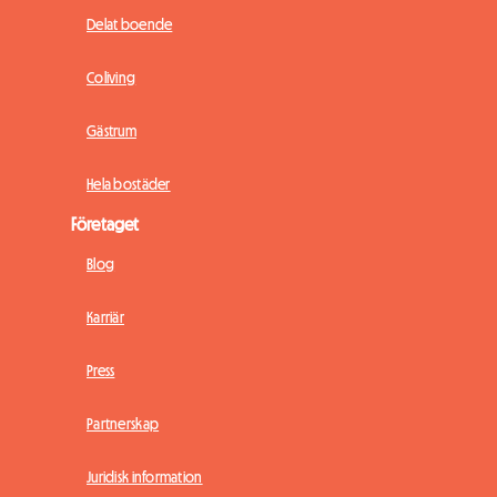
Delat boende
Coliving
Gästrum
Hela bostäder
Företaget
Blog
Karriär
Press
Partnerskap
Juridisk information