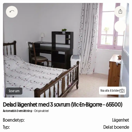
Visa alla 4 bilder
Sovrum
Delad lägenhet med 3 sovrum (Vic-En-Bigorre - 65500)
Automatisk översättning
-
Originaltitel
Boendetyp:
Lägenhet
Typ:
Delat boende