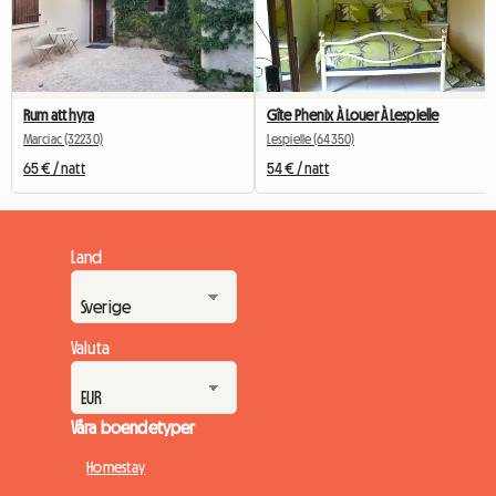
Rum att hyra
Gîte Phenix À Louer À Lespielle
Marciac (32230)
Lespielle (64350)
65 € / natt
54 € / natt
Land
Valuta
Våra boendetyper
Homestay