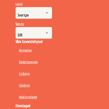
Land
Valuta
Våra boendetyper
Homestay
Delat boende
Coliving
Gästrum
Hela bostäder
Företaget