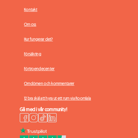
Kontakt
Om oss
Hur fungerar det?
Försäkring
Förtroendecenter
Omdömen och kommentarer
12 bra skäl att hyra ut ett rum via Roomlala
Gå med i vår community!