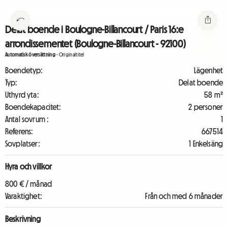
Delat boende i Boulogne-Billancourt / Paris 16:e
arrondissementet (Boulogne-Billancourt - 92100)
Automatisk översättning
-
Originaltitel
Boendetyp:
Lägenhet
Typ:
Delat boende
Uthyrd yta:
58 m²
Boendekapacitet:
2 personer
Antal sovrum :
1
Referens:
667514
Sovplatser:
1 Enkelsäng
Hyra och villkor
800 € / månad
Varaktighet:
Från och med 6 månader
Beskrivning