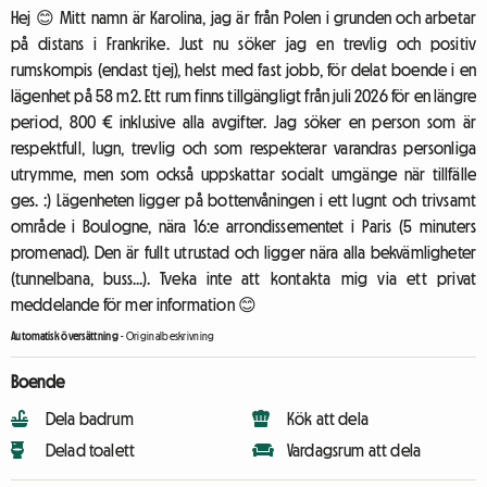
Hej 😊 Mitt namn är Karolina, jag är från Polen i grunden och arbetar
på distans i Frankrike. Just nu söker jag en trevlig och positiv
rumskompis (endast tjej), helst med fast jobb, för delat boende i en
lägenhet på 58 m2. Ett rum finns tillgängligt från juli 2026 för en längre
period, 800 € inklusive alla avgifter. Jag söker en person som är
respektfull, lugn, trevlig och som respekterar varandras personliga
utrymme, men som också uppskattar socialt umgänge när tillfälle
ges. :) Lägenheten ligger på bottenvåningen i ett lugnt och trivsamt
område i Boulogne, nära 16:e arrondissementet i Paris (5 minuters
promenad). Den är fullt utrustad och ligger nära alla bekvämligheter
(tunnelbana, buss...). Tveka inte att kontakta mig via ett privat
meddelande för mer information 😊
Automatisk översättning
-
Originalbeskrivning
Boende
Dela badrum
Kök att dela
Delad toalett
Vardagsrum att dela