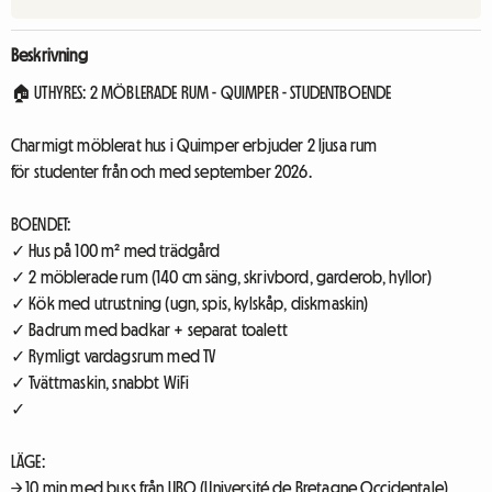
Beskrivning
🏠 UTHYRES: 2 MÖBLERADE RUM - QUIMPER - STUDENTBOENDE
Charmigt möblerat hus i Quimper erbjuder 2 ljusa rum
för studenter från och med september 2026.
BOENDET:
✓ Hus på 100 m² med trädgård
✓ 2 möblerade rum (140 cm säng, skrivbord, garderob, hyllor)
✓ Kök med utrustning (ugn, spis, kylskåp, diskmaskin)
✓ Badrum med badkar + separat toalett
✓ Rymligt vardagsrum med TV
✓ Tvättmaskin, snabbt WiFi
✓
LÄGE:
→ 10 min med buss från UBO (Université de Bretagne Occidentale)