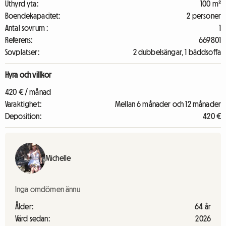
Uthyrd yta:
100 m²
Boendekapacitet:
2 personer
Antal sovrum :
1
Referens:
669801
Sovplatser:
2 dubbelsängar, 1 bäddsoffa
Hyra och villkor
420 € / månad
Varaktighet:
Mellan 6 månader och 12 månader
Deposition:
420 €
Michelle
Inga omdömen ännu
Ålder:
64 år
Värd sedan:
2026