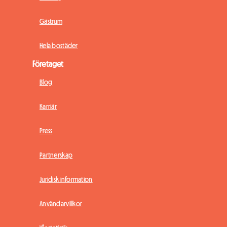
Gästrum
Hela bostäder
Företaget
Blog
Karriär
Press
Partnerskap
Juridisk information
Användarvillkor