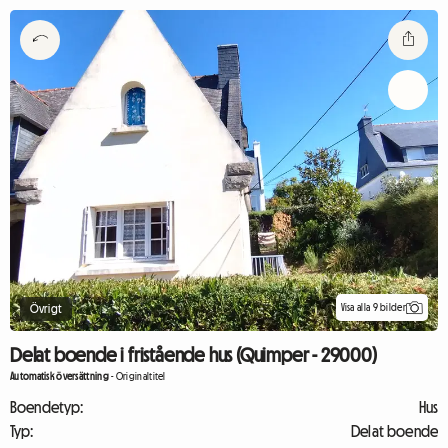
Visa alla 9 bilder
Övrigt
Delat boende i fristående hus (Quimper - 29000)
Automatisk översättning
-
Originaltitel
Boendetyp:
Hus
Typ:
Delat boende