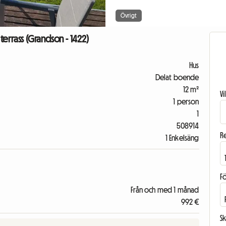
Övrigt
errass (Grandson - 1422)
Hus
Delat boende
12 m²
V
1 person
1
508914
R
1 Enkelsäng
F
Från och med 1 månad
992 €
Sk