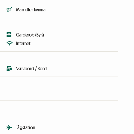
Man eller kvinna
Garderob/Byrå
Internet
Skrivbord / Bord
Tågstation