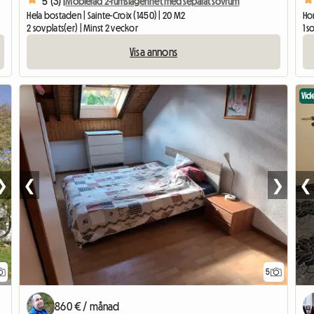
5 (3) |
Möblerad 2-rumslägenhet med separat sovrum
Hela bostaden | Sainte-Croix (1450) | 20 M2
Ho
2 sovplats(er) | Minst 2 veckor
1 s
Visa annons
Vid
❯
❮
❯
❮
5
860 € / månad