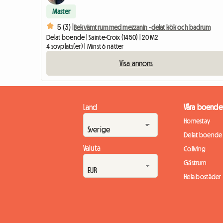
Master
5 (3) |
Bekvämt rum med mezzanin - delat kök och badrum
Delat boende | Sainte-Croix (1450) | 20 M2
4 sovplats(er) | Minst 6 nätter
Visa annons
Land
Våra boende
Homestay
Delat boende
Valuta
Coliving
Gästrum
Hela bostäder