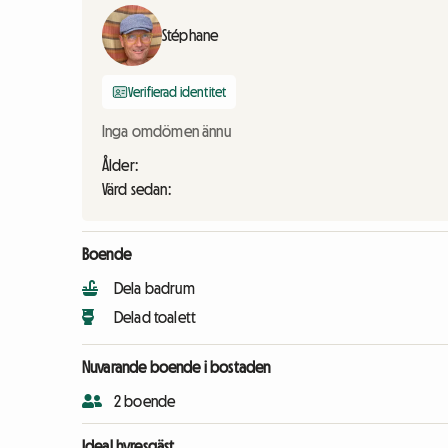
Stéphane
Verifierad identitet
Inga omdömen ännu
Ålder:
Värd sedan:
Boende
Dela badrum
Delad toalett
Nuvarande boende i bostaden
2 boende
Ideal hyresgäst