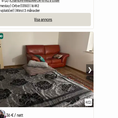
5 (2) |
Chambre Meublée De 16 M2 à Louer
mestay | Orbe (1350) | 16 M2
ovplats(er) | Minst 3 månader
Visa annons
eo
❯
6
36 € / natt