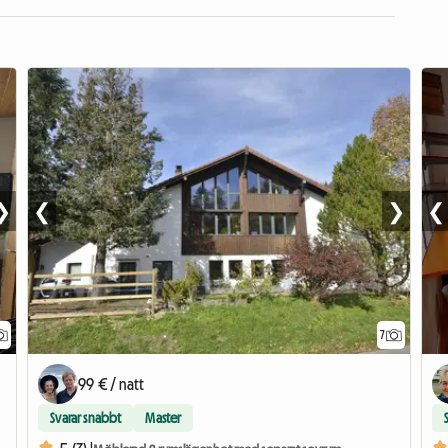
❯
❮
❯
❮
7
99 € / natt
Svarar snabbt
Master