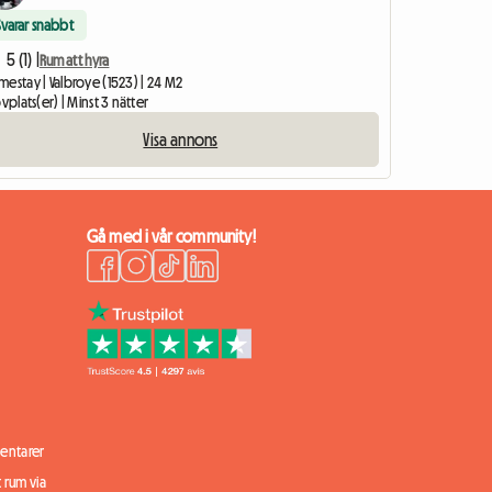
Svarar snabbt
5 (1) |
Rum att hyra
estay | Valbroye (1523) | 24 M2
ovplats(er) | Minst 3 nätter
Visa annons
Gå med i vår community!
ntarer
t rum via