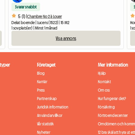
Svarar snabbt
5 (1) |
Chambre No 2 à Louer
Delat boende | Lucens (1522) | 15 M2
Hom
1 sovplats(er) | Minst 1 månad
1 s
Visa annons
typer
Företaget
Mer information
Blog
Hjälp
Karriär
Kontakt
Press
Om oss
Partnerskap
Hur fungerar det?
Juridisk information
Försäkring
Användarvillkor
Förtroendecenter
Vår statistik
Omdömen och komme
Nyheter
12 bra skäl att hyra ut et