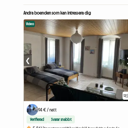
Andra boenden som kan intressera dig
Video
❮
12
94 € / natt
Verifierad
Svarar snabbt