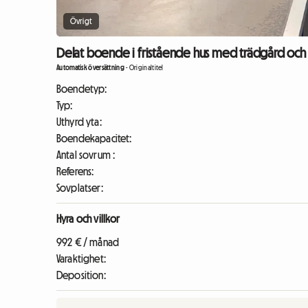
Övrigt
Delat boende i fristående hus med trädgård och t
Automatisk översättning
-
Originaltitel
Boendetyp:
Typ:
Uthyrd yta:
Boendekapacitet:
Antal sovrum :
Referens:
Sovplatser:
Hyra och villkor
992 € / månad
Varaktighet:
Deposition: