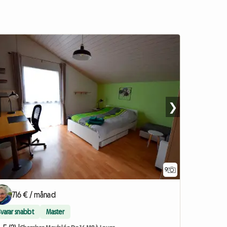
❯
9
716 € / månad
Svarar snabbt
Master