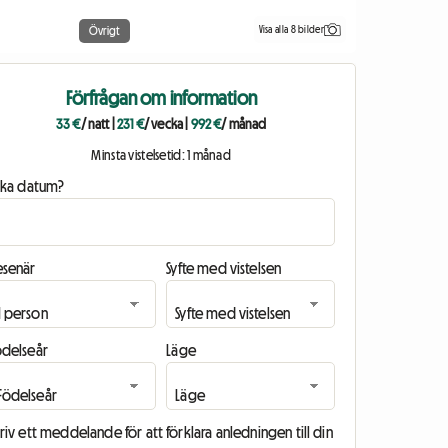
Visa alla 8 bilder
Övrigt
Förfrågan om information
33 €
/ natt
|
231 €
/ vecka
|
992 €
/ månad
Minsta vistelsetid: 1 månad
ilka datum?
esenär
Syfte med vistelsen
ödelseår
Läge
riv ett meddelande för att förklara anledningen till din