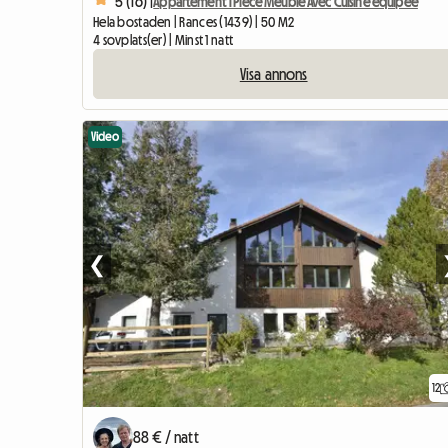
5 (16) |
Appartement 1 Pièce Meublé Avec Cuisine équipée
Hela bostaden | Rances (1439) | 50 M2
4 sovplats(er) | Minst 1 natt
Visa annons
Video
❮
12
88 € / natt