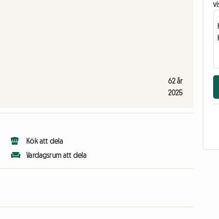
vi
62 år
2025
Kök att dela
Vardagsrum att dela