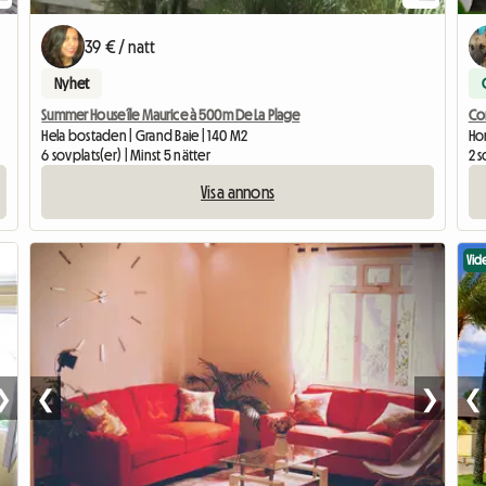
39 € / natt
Nyhet
Summer House île Maurice à 500m De La Plage
Co
Hela bostaden | Grand Baie | 140 M2
Hom
6 sovplats(er) | Minst 5 nätter
2 s
Visa annons
Vid
❯
❮
❯
❮