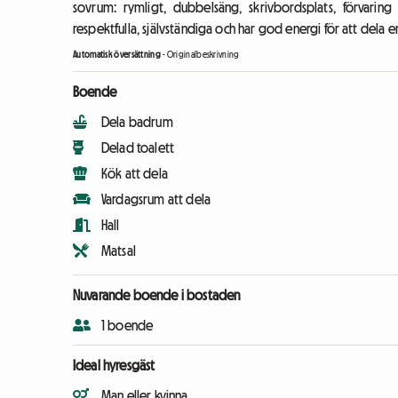
sovrum: rymligt, dubbelsäng, skrivbordsplats, förvari
respektfulla, självständiga och har god energi för att dela 
Automatisk översättning
-
Originalbeskrivning
Boende
Dela badrum
Delad toalett
Kök att dela
Vardagsrum att dela
Hall
Matsal
Nuvarande boende i bostaden
1 boende
Ideal hyresgäst
Man eller kvinna