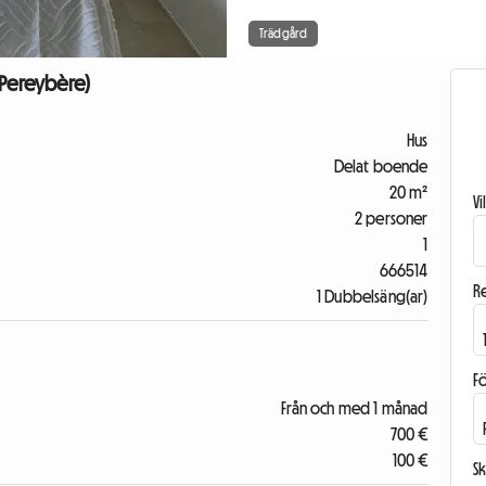
Trädgård
(Pereybère)
Hus
Delat boende
20 m²
V
2 personer
1
666514
R
1 Dubbelsäng(ar)
F
Från och med 1 månad
700 €
100 €
Sk