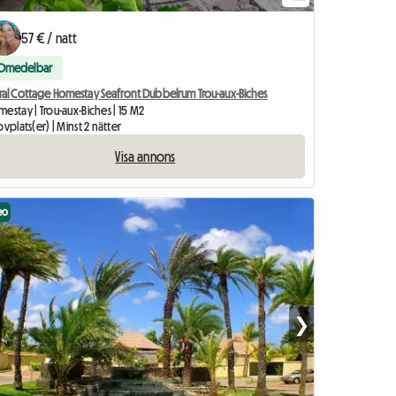
57 € / natt
Omedelbar
ral Cottage Homestay Seafront Dubbelrum Trou-aux-Biches
estay | Trou-aux-Biches | 15 M2
ovplats(er) | Minst 2 nätter
Visa annons
eo
❯