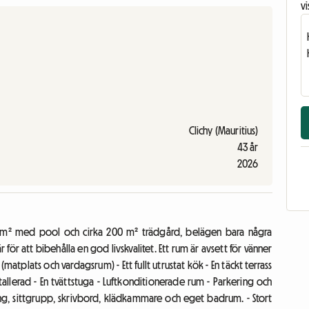
vi
Clichy (Mauritius)
43 år
2026
580 m² med pool och cirka 200 m² trädgård, belägen bara några
 för att bibehålla en god livskvalitet. Ett rum är avsett för vänner
(matplats och vardagsrum) - Ett fullt utrustat kök - En täckt terrass
stallerad - En tvättstuga - Luftkonditionerade rum - Parkering och
äng, sittgrupp, skrivbord, klädkammare och eget badrum. - Stort