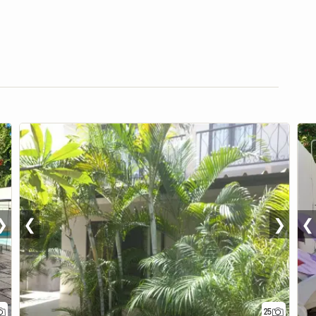
❯
❮
❯
❮
25