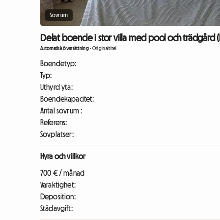
Sovrum
Delat boende i stor villa med pool och trädgård 
Automatisk översättning
-
Originaltitel
Boendetyp:
Typ:
Uthyrd yta:
Boendekapacitet:
Antal sovrum :
Referens:
Sovplatser:
Hyra och villkor
700 € / månad
Varaktighet:
Deposition:
Städavgift: