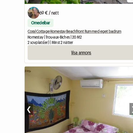
69 € / natt
Omedelbar
Coral Cottage Homestay Beachfront Rum med eget badrum
Homestay | Trou-aux-Biches | 20 M2
2 sovplats(er) | Minst 2 nätter
Visa annons
❮