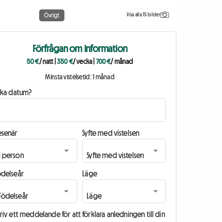
Visa alla 15 bilder
Övrigt
Förfrågan om information
50 €
/ natt
|
350 €
/ vecka
|
700 €
/ månad
Minsta vistelsetid: 1 månad
ilka datum?
esenär
Syfte med vistelsen
ödelseår
Läge
riv ett meddelande för att förklara anledningen till din