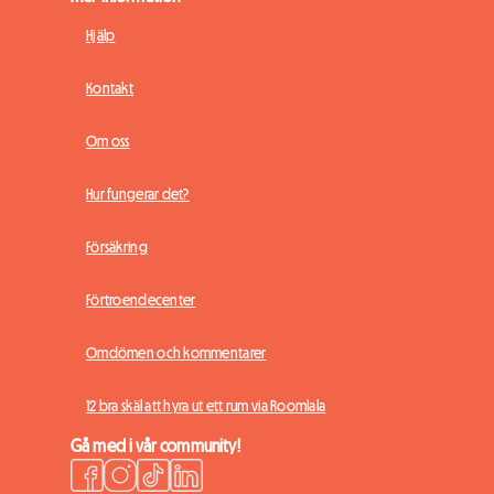
Hjälp
Kontakt
Om oss
Hur fungerar det?
Försäkring
Förtroendecenter
Omdömen och kommentarer
12 bra skäl att hyra ut ett rum via Roomlala
Gå med i vår community!