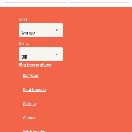
Land
Valuta
Våra boendetyper
Homestay
Delat boende
Coliving
Gästrum
Hela bostäder