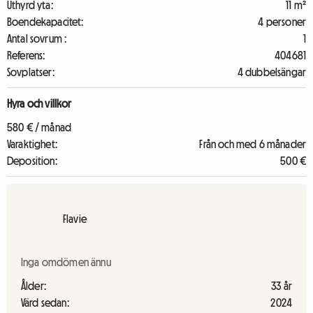
Uthyrd yta:
11 m²
Boendekapacitet:
4 personer
Antal sovrum :
1
Referens:
404681
Sovplatser:
4 dubbelsängar
Hyra och villkor
580 € / månad
Varaktighet:
Från och med 6 månader
Deposition:
500 €
Flavie
Inga omdömen ännu
Ålder:
33 år
Värd sedan:
2024