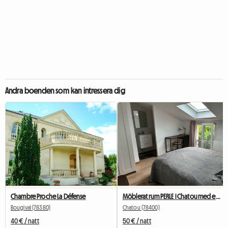
Andra boenden som kan intressera dig
Chambre Proche La Défense
Möblerat rum PERLE i Chatou med eget badrum
Bougival (78380)
Chatou (78400)
40 € / natt
50 € / natt