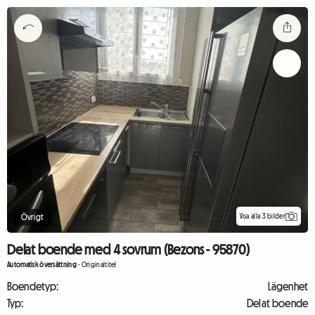
Visa alla 3 bilder
Övrigt
Delat boende med 4 sovrum (Bezons - 95870)
Automatisk översättning
-
Originaltitel
Boendetyp:
Lägenhet
Typ:
Delat boende