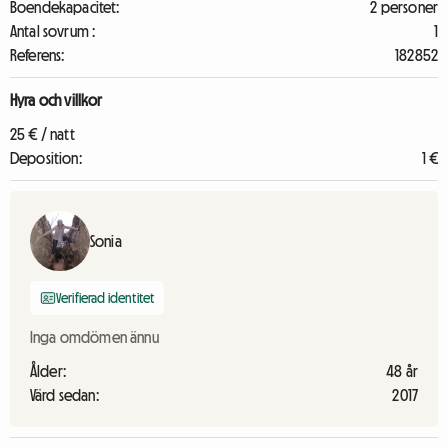
Boendekapacitet:
2 personer
Antal sovrum :
1
Referens:
182852
Hyra och villkor
25 € / natt
Deposition:
1 €
Sonia
Verifierad identitet
Inga omdömen ännu
Ålder:
48 år
Värd sedan:
2017