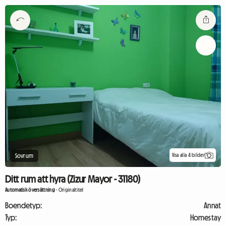
Visa alla 4 bilder
Sovrum
Ditt rum att hyra (Zizur Mayor - 31180)
Automatisk översättning
-
Originaltitel
Boendetyp:
Annat
Typ:
Homestay