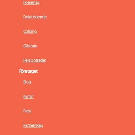
Homestay
Delat boende
Coliving
Gästrum
Hela bostäder
Företaget
Blog
Karriär
Press
Partnerskap