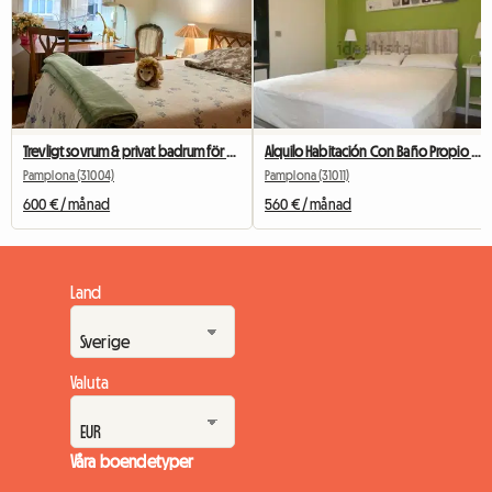
Trevligt sovrum & privat badrum för boende i Pamplona
Alquilo Habitación Con Baño Propio Y Vestidor
Pamplona (31004)
Pamplona (31011)
600 € / månad
560 € / månad
Land
Valuta
Våra boendetyper