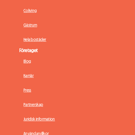
Coliving
Gästrum
Hela bostäder
Företaget
Blog
Karriär
Press
Partnerskap
Juridisk information
Användarvillkor