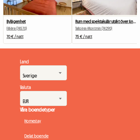
Bylägenhet
Rum med spektakulär utsikt över Annecysjön
Fillière (74570)
Talloires-Montmin (74290)
70 € / natt
75 € / natt
Land
Valuta
Våra boendetyper
Homestay
Delat boende