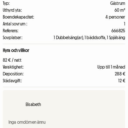
Typ:
Gästrum
Uthyrd yta:
60 m²
Boendekapacitet:
4 personer
Antal sovrum :
1
Referens:
666825
Sovplatser:
1 Dubbelsäng(ar), 1 bäddsoffa, 1 Spjälsäng
Hyra och villkor
82 € / natt
Varaktighet:
Upp till 1 månad
Deposition:
288 €
Städavgift:
12 €
Elisabeth
Inga omdömen ännu