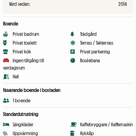
Värd sedan:
2014
Boende
Privat badrum
Trädgård
Privat toalett
Terrass / Takterrass
Privat kök
Privat parkering
Ingen tillgång till
Boulebana
vardagsrum
Hall
Nuvarande boende i bostaden
1 boende
Standardutrustning
Sängkläder
Kaffebryggare / Kaffemaskin
Uppvärmning
Kylskåp