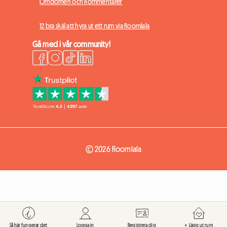
Omdömen och kommentarer
12 bra skäl att hyra ut ett rum via Roomlala
Gå med i vår community!
© 2026 Roomlala
Så här fungerar det
Logga in
Registrera dig
+ Lägg ut rum