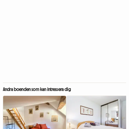
Andra boenden som kan intressera dig