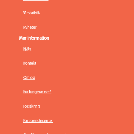
Vår statistik
Nyheter
Mer information
Hjälp
Kontakt
Om oss
Hur fungerar det?
Försäkring
Förtroendecenter