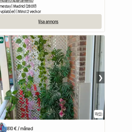
mparto Apartamento
mestay | Madrid (28017)
ovplats(er) | Minst 2 veckor
Visa annons
eo
❯
13
810 € / månad