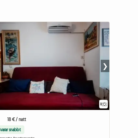
❯
8
18 € / natt
Svarar snabbt