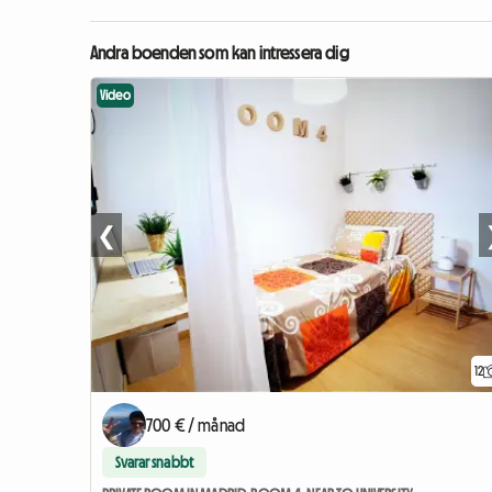
Andra boenden som kan intressera dig
Video
❮
12
700 € / månad
Svarar snabbt