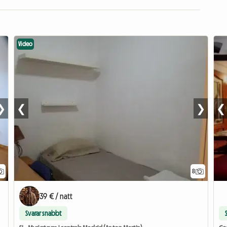
Video
❯
❮
❯
❮
8
39 € / natt
Svarar snabbt