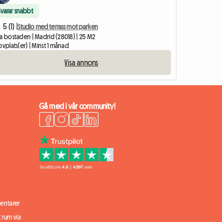
Svarar snabbt
5 (1) |
Studio med terrass mot parken
la bostaden | Madrid (28018) | 25 M2
ovplats(er) | Minst 1 månad
Visa annons
Gå med i vår community!
ntarer
t rum via