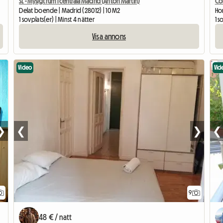
SL - Mysigt rum i centrala Madrid (Anton Martin)
Co
Delat boende | Madrid (28012) | 10 M2
Ho
1 sovplats(er) | Minst 4 nätter
1 s
Visa annons
Video
Vid
❯
❮
❯
❮
9
48 € / natt