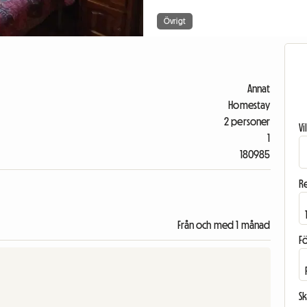
Övrigt
Annat
Homestay
2 personer
V
1
180985
R
Från och med 1 månad
F
Sk