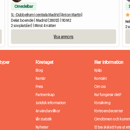
Omedelbar
SL - Dubbelrum i centrala Madrid (Anton Martin)
Delat boende | Madrid (28012) | 110 M2
He
2 sovplats(er) | Minst 4 nätter
2 s
Visa annons
typer
Företaget
Mer information
Blog
Hjälp
Karriär
Kontakt
Press
Om oss
Partnerskap
Hur fungerar det?
Juridisk information
Försäkring
Användarvillkor
Förtroendecenter
Vår statistik
Omdömen och komme
Nyheter
12 bra skäl att hyra ut et