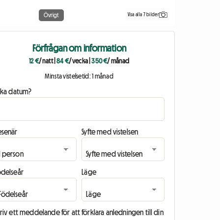
Visa alla 7 bilder
Övrigt
Förfrågan om information
12 €
/ natt
|
84 €
/ vecka
|
350 €
/ månad
Minsta vistelsetid: 1 månad
ilka datum?
esenär
Syfte med vistelsen
ödelseår
Läge
riv ett meddelande för att förklara anledningen till din