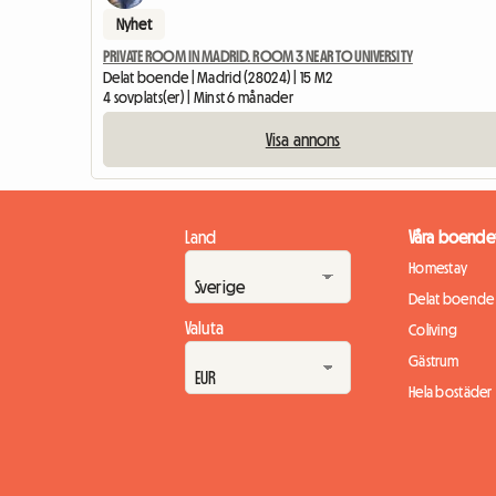
Nyhet
PRIVATE ROOM IN MADRID. ROOM 3 NEAR TO UNIVERSITY
Delat boende | Madrid (28024) | 15 M2
4 sovplats(er) | Minst 6 månader
Visa annons
Land
Våra boende
Homestay
Delat boende
Valuta
Coliving
Gästrum
Hela bostäder