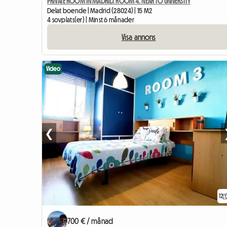
PRIVATE ROOM IN MADRID. ROOM 4. NEAR TO UNIVERSITY
Delat boende | Madrid (28024) | 15 M2
4 sovplats(er) | Minst 6 månader
Visa annons
Video
❮
12
700 € / månad