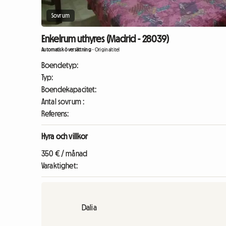
Sovrum
Enkelrum uthyres (Madrid - 28039)
Automatisk översättning
-
Originaltitel
Boendetyp:
Typ:
Boendekapacitet:
Antal sovrum :
Referens:
Hyra och villkor
350 € / månad
Varaktighet:
Dalia