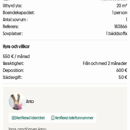
Uthyrd yta:
20 m²
Boendekapacitet:
1 person
Antal sovrum :
1
Referens:
183866
Sovplatser:
1 bäddsoffa
Hyra och villkor
550 € / månad
Varaktighet:
Från och med 2 månader
Deposition:
600 €
Städavgift:
50 €
Anto
Verifierad identitet
Verifierat telefonnummer
Inga omdömen ännu