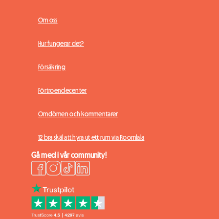
Om oss
Hur fungerar det?
Försäkring
Förtroendecenter
Omdömen och kommentarer
12 bra skäl att hyra ut ett rum via Roomlala
Gå med i vår community!