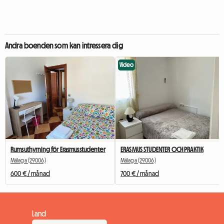
Andra boenden som kan intressera dig
Video
Rumsuthyrning för Erasmusstudenter
ERASMUS STUDENTER OCH PRAKTIK
Málaga (29006)
Málaga (29006)
600 € / månad
700 € / månad
Land