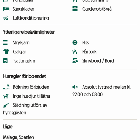
Sängkläder
Garderob/Byrå
Luftkonditionering
Ytterligare bekvämligheter
Strykjärn
Hiss
Galgar
Hårtork
Tvättmaskin
Skrivbord / Bord
Husregler för boendet
Rökning förbjuden
Absolut tystnad mellan kl.
22.00 och 08.00
Inga husdjur tillåtna
Städning utförs av
hyresgästen
Läge
Málaga, Spanien