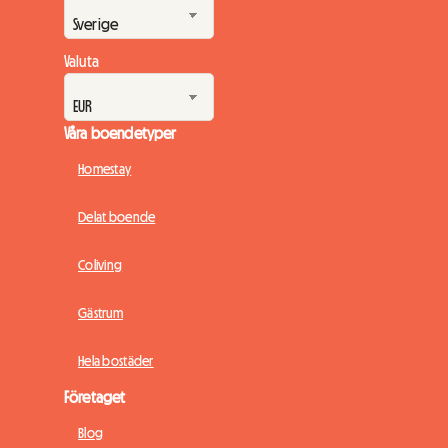
Valuta
Våra boendetyper
Homestay
Delat boende
Coliving
Gästrum
Hela bostäder
Företaget
Blog