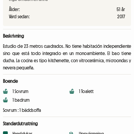
Ålder:
51 år
Värd sedan:
2017
Beskrivning
Estudio de 23 metros cuadrados. No tiene habitación independiente
sino que está todo integrado en un monoambiente. El bao tiene
ducha. La cocina es tipo kitchenette, con vitrocerámica, microondas y
nevera pequeña.
Boende
1 Sovrum
1 Toalett
1 badrum
Sovrum :
1 bäddsoffa
Standardutrustning
Handdukar
Uppvärmning