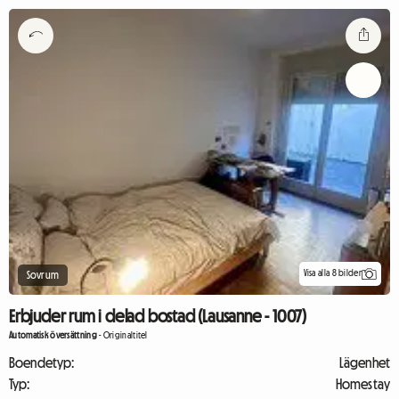
Visa alla 8 bilder
Sovrum
Erbjuder rum i delad bostad (Lausanne - 1007)
Automatisk översättning
-
Originaltitel
Boendetyp:
Lägenhet
Typ:
Homestay