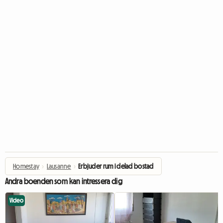
Homestay
›
Lausanne
›
Erbjuder rum i delad bostad
Andra boenden som kan intressera dig
Video