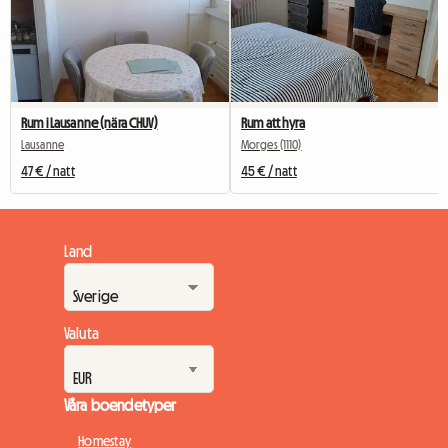
Rum i Lausanne (nära CHUV)
Rum att hyra
Lausanne
Morges (1110)
47 € / natt
45 € / natt
Land
Valuta
Våra boendetyper
Homestay