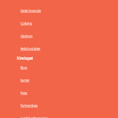
Delat boende
Coliving
Gästrum
Hela bostäder
Företaget
Blog
Karriär
Press
Partnerskap