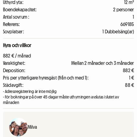
Uthyrd yta:
12 m²
Boendekapacitet:
2 personer
Antal sovrum :
1
Referens:
669185
Sovplatser:
1 Dubbelsäng(ar)
Hyra och villkor
882 € / månad
Varaktighet:
Mellan 2 månader och 3 månader
Deposition:
882 €
Pris per ytterligare hyresgäst (från och med 1):
1 €
Städavgift:
88 €
- Adressregistrering är inte möjlig
- För bokningar på över 45 dagar måste uthyrningen avslutas i slutet av
månaden
Milva