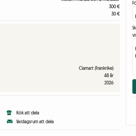
F
300 €
30 €
Sk
vi
Clamart (Frankrike)
48 år
2026
Kök att dela
Vardagsrum att dela