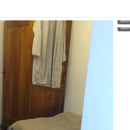
Sovru
Sovru