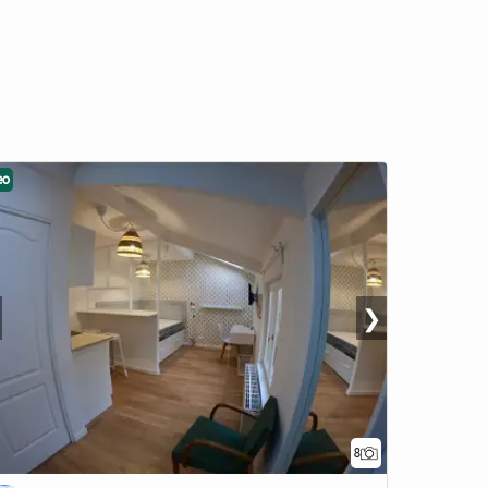
eo
❯
8