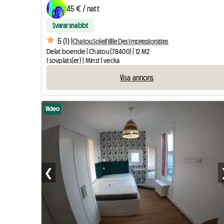
45 € / natt
Svarar snabbt
5 (1) |
Chatou Soleil Ville Des Impressionistes
Delat boende | Chatou (78400) | 12 M2
1 sovplats(er) | Minst 1 vecka
Visa annons
Video
❮