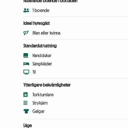
Nuvarande boende i bostaden
1 boende
Ideal hyresgäst
Man eller kvinna
Standardutrustning
Handdukar
Sängkläder
TV
Ytterligare bekvämligheter
Torktumlare
Strykjärn
Galgar
Läge