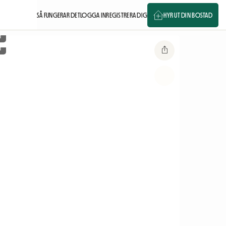
SÅ FUNGERAR DET
LOGGA IN
REGISTRERA DIG
HYR UT DIN BOSTAD
m
m