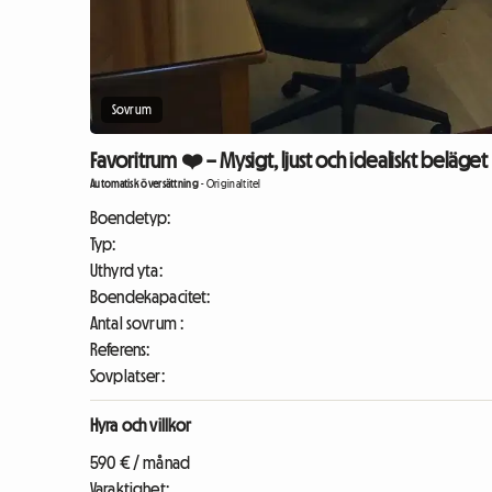
Sovrum
Favoritrum ❤️ – Mysigt, ljust och idealiskt beläget
Automatisk översättning
-
Originaltitel
Boendetyp:
Typ:
Uthyrd yta:
Boendekapacitet:
Antal sovrum :
Referens:
Sovplatser:
Hyra och villkor
590 € / månad
Varaktighet: