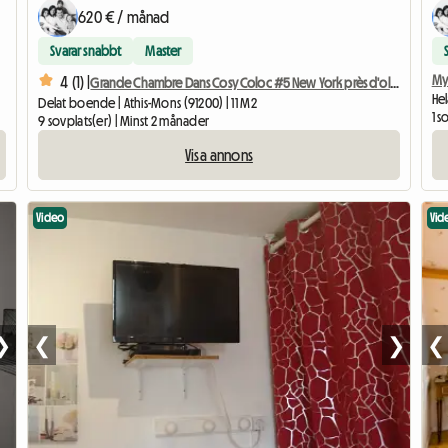
620 € / månad
Svarar snabbt
Master
My
4 (1) |
Grande Chambre Dans Cosy Coloc #5 New York près d'olry
Hel
Delat boende | Athis-Mons (91200) | 11 M2
1 s
9 sovplats(er) | Minst 2 månader
Visa annons
Video
Vid
❯
❮
❯
❮