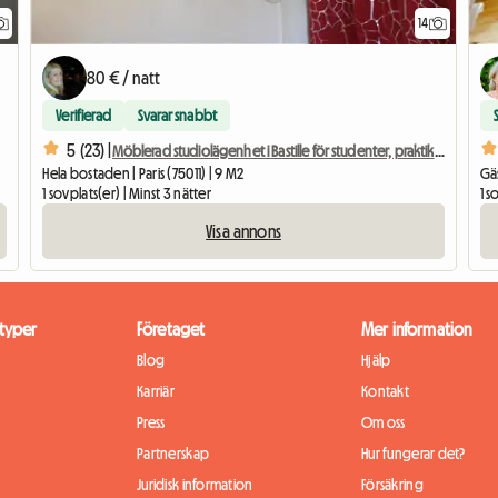
14
80 € / natt
Verifierad
Svarar snabbt
5 (23) |
Möblerad studiolägenhet i Bastille för studenter, praktikanter eller affärsresenärer.
Hela bostaden | Paris (75011) | 9 M2
Gäs
1 sovplats(er) | Minst 3 nätter
1 s
Visa annons
typer
Företaget
Mer information
Blog
Hjälp
Karriär
Kontakt
Press
Om oss
Partnerskap
Hur fungerar det?
Juridisk information
Försäkring