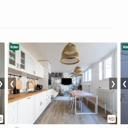
Video
Vid
❯
❮
❯
❮
11