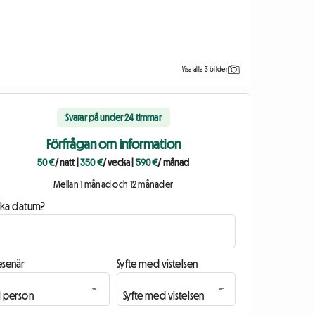
Visa alla 3 bilder
Svarar på under 24 timmar
Förfrågan om information
50 €
/ natt
|
350 €
/ vecka
|
590 €
/ månad
Mellan 1 månad och 12 månader
ilka datum?
esenär
Syfte med vistelsen