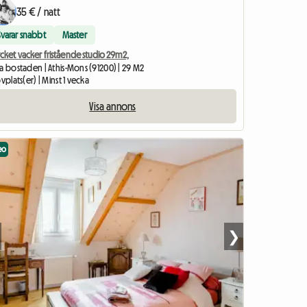
35 € / natt
Svarar snabbt
Master
cket vacker fristående studio 29m2,
a bostaden | Athis-Mons (91200) | 29 M2
ovplats(er) | Minst 1 vecka
Visa annons
eo
❯