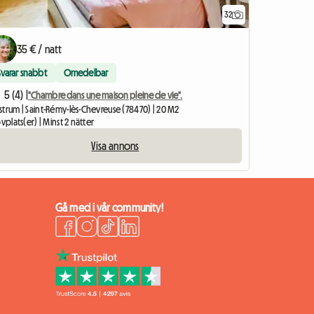
32
35 € / natt
Svarar snabbt
Omedelbar
5 (4) |
"Chambre dans une maison pleine de vie".
trum | Saint-Rémy-lès-Chevreuse (78470) | 20 M2
ovplats(er) | Minst 2 nätter
Visa annons
Gå med i vår community!