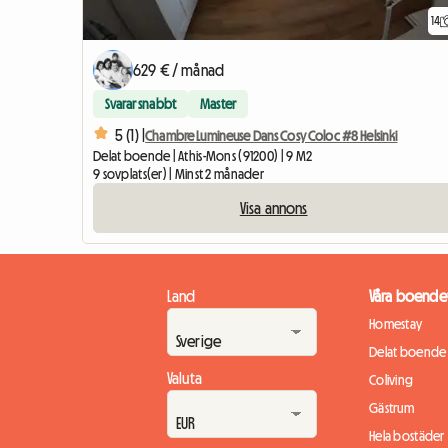
14
629 € / månad
Svarar snabbt
Master
5 (1) |
Chambre Lumineuse Dans Cosy Coloc #8 Helsinki
Delat boende | Athis-Mons (91200) | 9 M2
9 sovplats(er) | Minst 2 månader
Visa annons
Land
Våra boende
Homestay
Delat boende
Valuta
Coliving
Gästrum
Hela bostäder