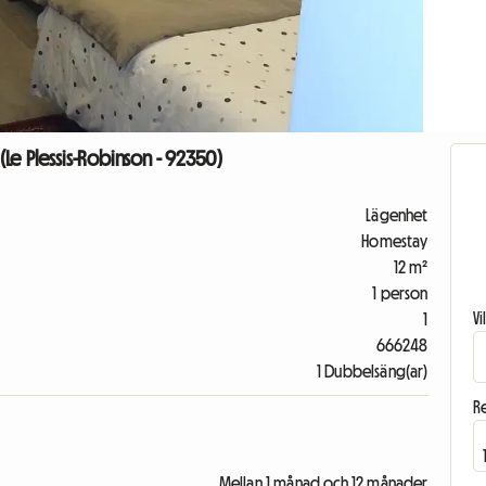
 (Le Plessis-Robinson - 92350)
Lägenhet
Homestay
12 m²
1 person
V
1
666248
1 Dubbelsäng(ar)
R
Mellan 1 månad och 12 månader